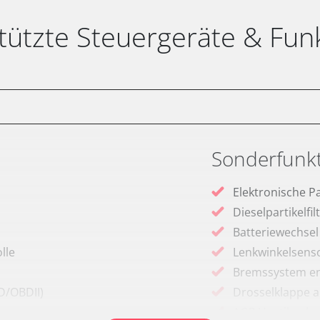
tützte Steuergeräte & Fun
Sonderfunk
Elektronische P
Dieselpartikelfi
Batteriewechsel
lle
Lenkwinkelsenso
Bremssystem en
D/OBDII)
Drosselklappe 
AGR Ventil anle