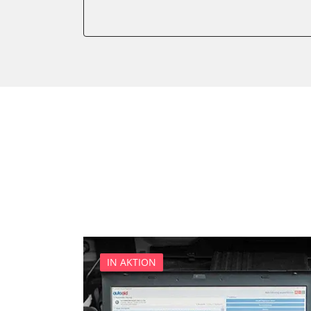
Einparkhilfe
Fernbedienung Heizung/Lü
Feststellbremse (EPB / SBC)
Getriebesteuerung
Informationsanzeige
Informationsanzeige vorne
Klimaanlage
Kombiinstrument
Lenkradwinkel-Sensor
Leuchtweitenregulierung (
Motorsteuerung (EMS)
Schlüssellose Fernbedienu
Seitenhinderniserkennung l
IN AKTION
Sekundäre Luftheizung
Servolenkung
Sitzelektronik Fahrer