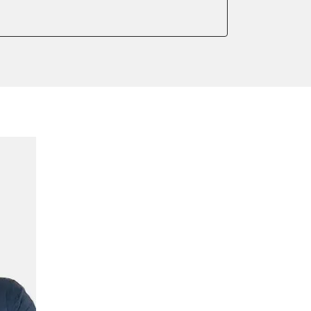
er anlernen
arkbremse kalibrieren
r Adaptionswerte
meter zurücksetzen
or Nullpunkt-Kompensation
ter einstellen
lter wechseln
Sensor anlernen
anlernen
arkbremse schließen
ng
Initialisierung
onswerte zurücksetzen
ellen