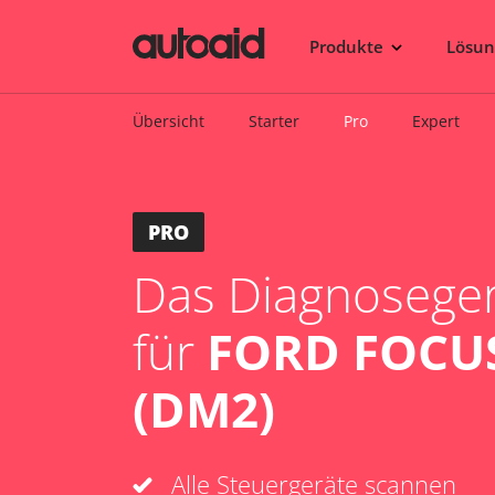
Produkte
Lösu
Übersicht
Starter
Pro
Expert
PRO
Das Diagnosegerä
für
FORD FOCU
(DM2)
Alle Steuergeräte scannen