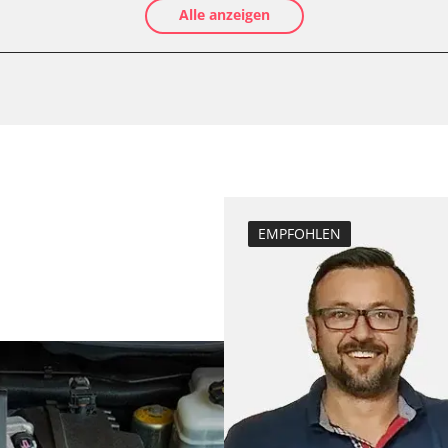
Alle anzeigen
Luftmassenmess
ftung/Klimaanlage
Elektronische P
Abgastemperatu
zurücksetzen
Anpassungspara
 (FDIM)
Bremsdrucksens
Dieselpartikelfil
Dieselpartikelfi
EMPFOHLEN
Differenzdruck 
LWR)
Einspritzdüsen 
Elektronische P
ng
ESP test
inks (SODL)
Grundeinstellu
Hochdruckpumpe 
Injektor Adapti
Injektoren einst