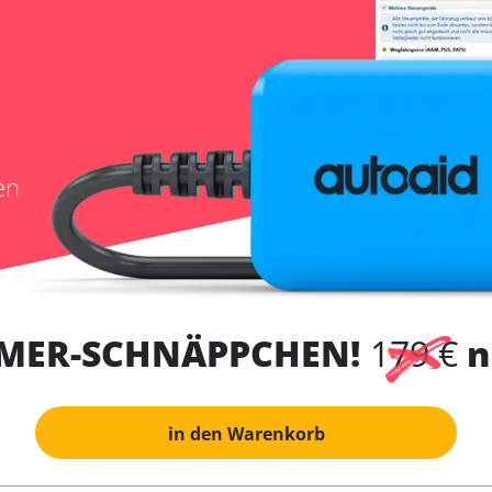
en
MER-SCHNÄPPCHEN!
179 €
n
in den Warenkorb