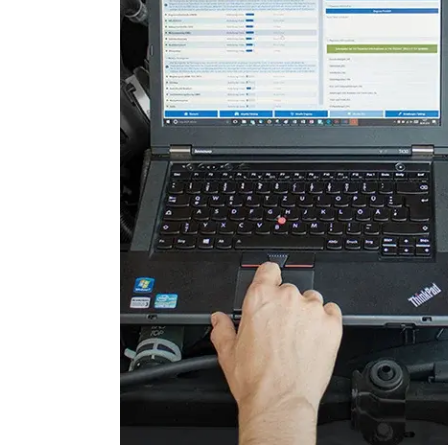
Soundsystem
Sprachsteuerung
Türsteuergerät hinten links
Türsteuergerät hinten rech
Türsteuergerät vorne links
Türsteuergerät vorne rech
Vordere Bedieneinheit
Zentralelektronik
Zentralelektronik 2