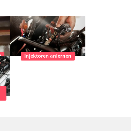
)
Injektoren anlernen