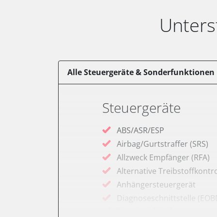
Unters
Alle Steuergeräte & Sonderfunktionen
Steuergeräte
ABS/ASR/ESP
Airbag/Gurtstraffer (SRS)
Allzweck Empfänger (RFA)
Alternative Treibstoffkontro
Anhängersteuergerät
Diagnoseschnittstelle (EOB
Diesel Additiv-System