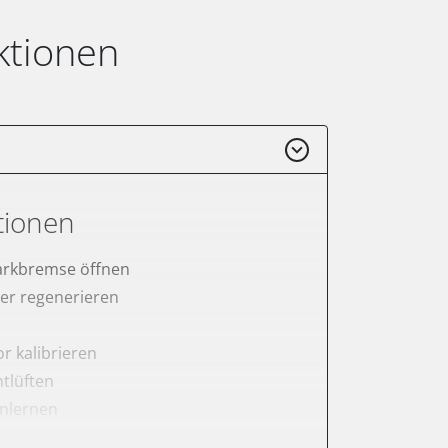
ktionen
tionen
arkbremse öffnen
lter regenerieren
r kalibrieren
tlüften
anlernen
rnen