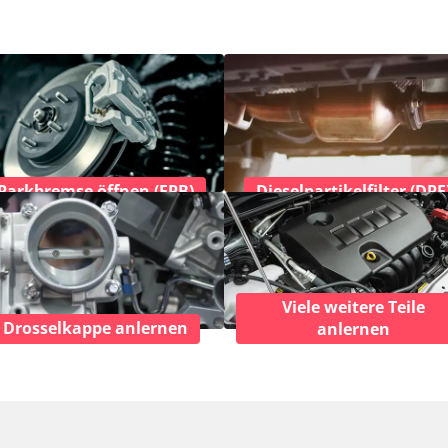
Parkbremse öffnen (EPB)
Dieselpartikelfilter (DPF
Viele weitere Teile
Drosselkappe anlernen
anlernen