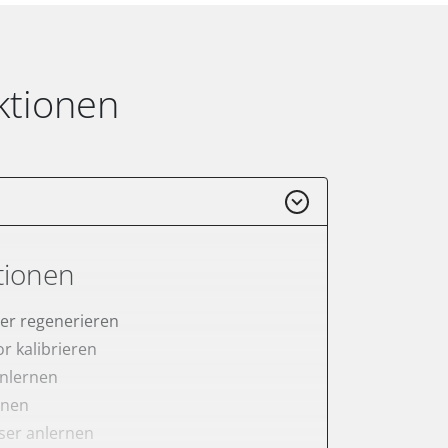
ktionen
tionen
lter regenerieren
r kalibrieren
anlernen
rnen
er anlernen