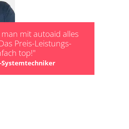
er HFM Anpassungen
man mit autoaid alles
Das Preis-Leistungs-
nfach top!"
z-Systemtechniker