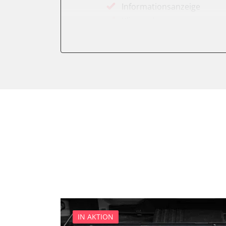
Informationsanzeige
Klimaanlage
Kombiinstrument
Motorsteuerung (EMS)
Servolenkung
Soundsystem
Stand-/Zusatzheizung
Start Authentifikation
Türsteuergerät vorne links
Türsteuergerät vorne rech
Wegfahrsperre
Zentralelektronik
IN AKTION