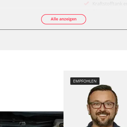
Kraftstofftank e
Ölservicerückst
Alle anzeigen
Anpassungspara
Dieselpartikelfil
Dieselpartikelfi
Differenzdruck 
Grundeinstellu
Hochdruckpumpe 
Injektor Adapti
ts
Injektoren einst
EMPFOHLEN
Lamdasonde an
Raildrucksenso
Reset nach Kup
Servicerückstel
Turbolader Ada
Zurücksetzen d