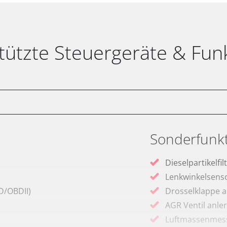
tützte Steuergeräte & Fun
Sonderfunk
Dieselpartikelfi
Lenkwinkelsenso
D/OBDII)
Drosselklappe 
AGR Ventil anle
Luftmassenmess