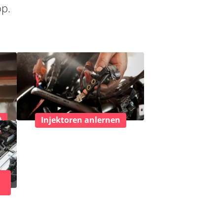
op.
)
Injektoren anlernen