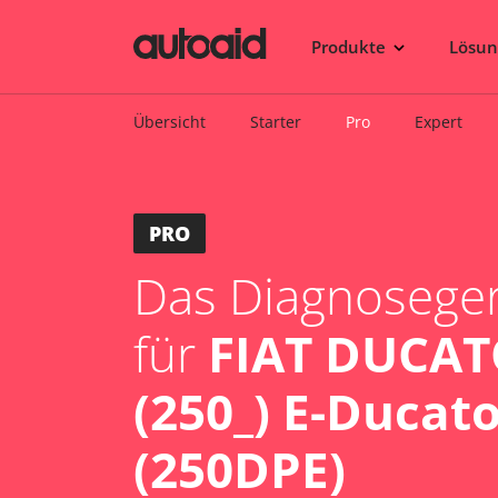
Produkte
Lösu
Übersicht
Starter
Pro
Expert
PRO
Das Diagnosegerä
für
FIAT DUCAT
(250_) E-Ducat
(250DPE)