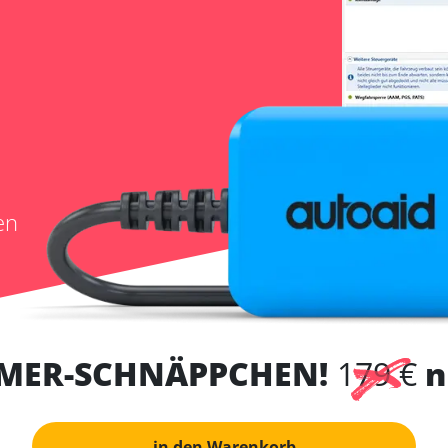
en
MER-SCHNÄPPCHEN!
179 €
n
in den Warenkorb