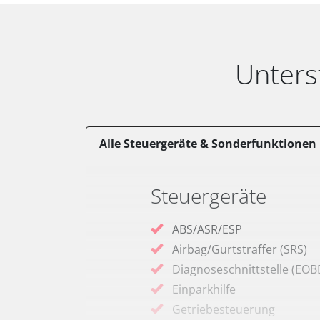
Unters
Alle Steuergeräte & Sonderfunktionen
Steuergeräte
ABS/ASR/ESP
Airbag/Gurtstraffer (SRS)
Diagnoseschnittstelle (EOB
Einparkhilfe
Getriebesteuerung