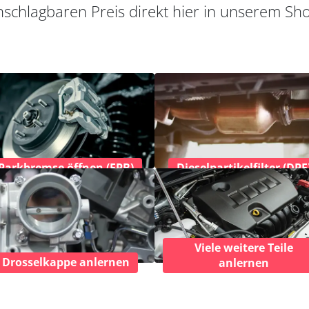
schlagbaren Preis direkt hier in unserem Sh
Parkbremse öffnen (EPB)
Dieselpartikelfilter (DPF
Viele weitere Teile
Drosselkappe anlernen
anlernen