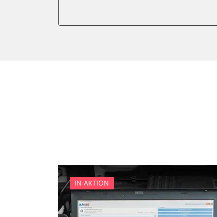
Kombiinstrument
Motorsteuerung (EMS)
Servolenkung
Soundsystem
Stand-/Zusatzheizung
Start Authentifikation
Türsteuergerät vorne links
Türsteuergerät vorne rech
Wegfahrsperre
Zentralelektronik
IN AKTION