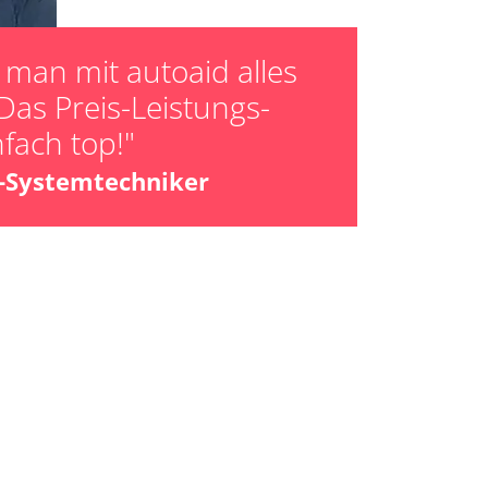
man mit autoaid alles
Das Preis-Leistungs-
nfach top!"
z-Systemtechniker