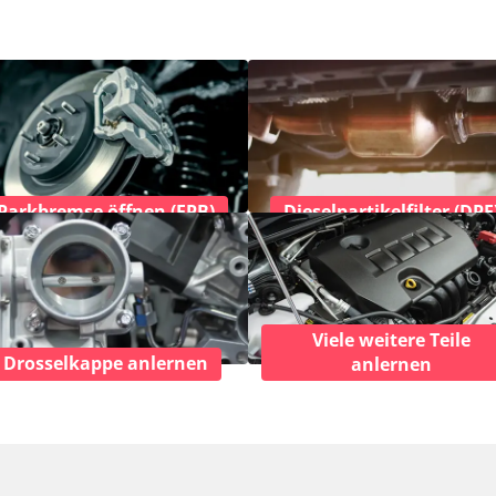
Parkbremse öffnen (EPB)
Dieselpartikelfilter (DPF
Viele weitere Teile
Drosselkappe anlernen
anlernen