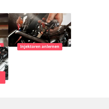
)
Injektoren anlernen