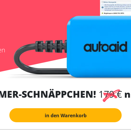
en
MER-SCHNÄPPCHEN!
179 €
n
in den Warenkorb