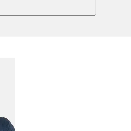
meter zurücksetzen
ter einstellen
lter wechseln
Sensor anlernen
ng
Initialisierung
onswerte zurücksetzen
ellen
lernen
r Anpassung
plungswechsel
lung
ptionswerte zurücksetzen
er AGR Adaptionswerte
er HFM Anpassungen