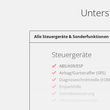
Unters
Alle Steuergeräte & Sonderfunktionen
Steuergeräte
ABS/ASR/ESP
Airbag/Gurtstraffer (SRS)
Diagnoseschnittstelle (EOB
Einparkhilfe
Getriebesteuerung
Informationsanzeige
Klimaanlage