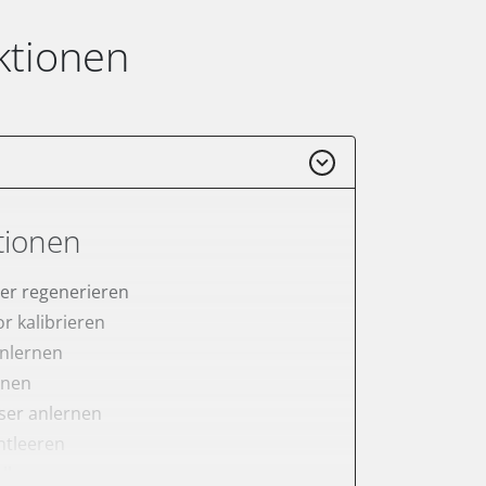
ktionen
tionen
lter regenerieren
r kalibrieren
anlernen
rnen
er anlernen
ntleeren
ellung