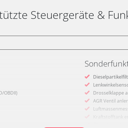
tützte Steuergeräte & Fun
Sonderfunk
Dieselpartikelfi
Lenkwinkelsenso
D/OBDII)
Drosselklappe 
AGR Ventil anle
Luftmassenmess
Kraftstofftank e
Ölservicerückst