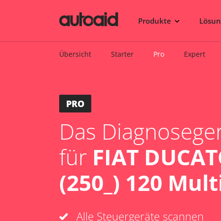
Produkte
Lösu
Übersicht
Starter
Pro
Expert
PRO
Das Diagnosegerä
für
FIAT DUCAT
(250_) 120 Multi
Alle Steuergeräte scannen