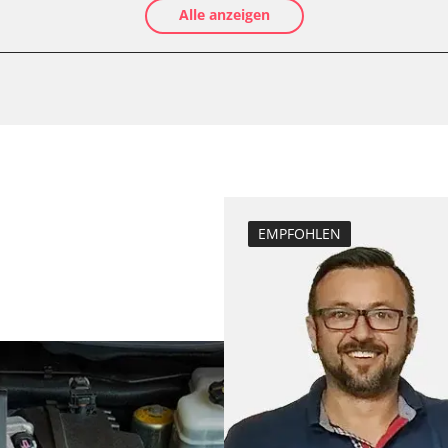
Alle anzeigen
Anpassungspara
Dieselpartikelfil
Dieselpartikelfi
Differenzdruck 
Grundeinstellu
Hochdruckpumpe 
Injektor Adapti
ts
Injektoren einst
EMPFOHLEN
Lamdasonde an
Raildrucksenso
Reset nach Kup
Servicerückstel
Turbolader Ada
Zurücksetzen d
Zurücksetzen d