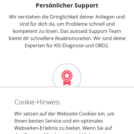
Persönlicher Support
Wir verstehen die Dringlichkeit deiner Anliegen und
sind für dich da, um Probleme schnell und
kompetent zu lösen. Das autoaid Support-Team
bietet dir schnellere Reaktionszeiten. Wir sind deine
Experten für Kfz-Diagnose und OBD2.
Mehr als 10 Jahre Erfahrung
Cookie-Hinweis
In den Kfz-Diagnosegeräten von autoaid stecken
Wir setzen auf der Webseite Cookies ein, um
mehr als 10 Jahre Erfahrung, und auch in Zukunft
Ihnen besten Service und ein optimales
entwickeln wir unsere Produkte am Standort in
Webseiten-Erlebnis zu bieten. Wenn Sie auf
Berlin laufend weiter. Auf diese Qualität vertrauen