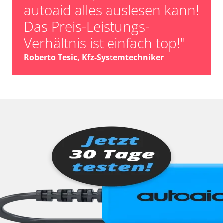
autoaid alles auslesen kann!
Das Preis-Leistungs-
Verhältnis ist einfach top!"
Roberto Tesic, Kfz-Systemtechniker