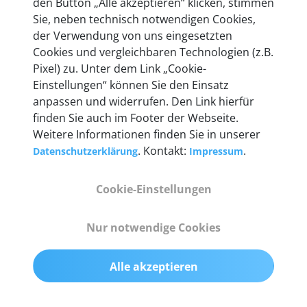
den Button „Alle akzeptieren“ klicken, stimmen
heute mehr als 60.000 Privatkunden und
Sie, neben technisch notwendigen Cookies,
Unternehmen.
der Verwendung von uns eingesetzten
Cookies und vergleichbaren Technologien (z.B.
Pixel) zu. Unter dem Link „Cookie-
Einstellungen“ können Sie den Einsatz
anpassen und widerrufen. Den Link hierfür
Technische Details &
finden Sie auch im Footer der Webseite.
Weitere Informationen finden Sie in unserer
Lieferumfang
. Kontakt:
.
Datenschutzerklärung
Impressum
Cookie-Einstellungen
Abmessungen
55 mm x 25 mm x 12 mm
Nur notwendige Cookies
Gewicht
Alle akzeptieren
200 g