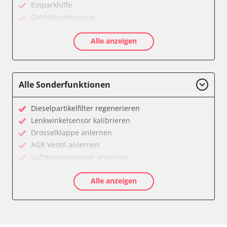
Einparkhilfe
Getriebesteuerung
Informationsanzeige
Alle anzeigen
Klimaanlage
Kombiinstrument
Motorsteuerung (EMS)
Servolenkung
Alle Sonderfunktionen
Soundsystem
Stand-/Zusatzheizung
Dieselpartikelfilter regenerieren
Start Authentifikation
Lenkwinkelsensor kalibrieren
Türsteuergerät vorne links
Drosselklappe anlernen
Türsteuergerät vorne rechts
AGR Ventil anlernen
Wegfahrsperre
Luftmassenmesser anlernen
Zentralelektronik
Kraftstofftank entleeren
Verfügbarkeit abhängig von Modell, Motorisierung, Ausstattung
Alle anzeigen
Ölservicerückstellung
und Konfiguration
Anpassungsparameter zurücksetzen
Dieselpartikelfilter einstellen
Dieselpartikelfilter wechseln