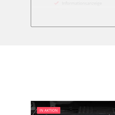
Informationsanzeige
Klimaanlage
Kombiinstrument
Motorsteuerung (EMS)
Servolenkung
Soundsystem
Stand-/Zusatzheizung
Start Authentifikation
Türsteuergerät vorne links
Türsteuergerät vorne rech
Wegfahrsperre
Zentralelektronik
IN AKTION