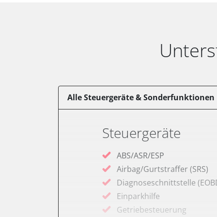
Unters
Alle Steuergeräte & Sonderfunktionen
Steuergeräte
ABS/ASR/ESP
Airbag/Gurtstraffer (SRS)
Diagnoseschnittstelle (EOB
Einparkhilfe
Getriebesteuerung