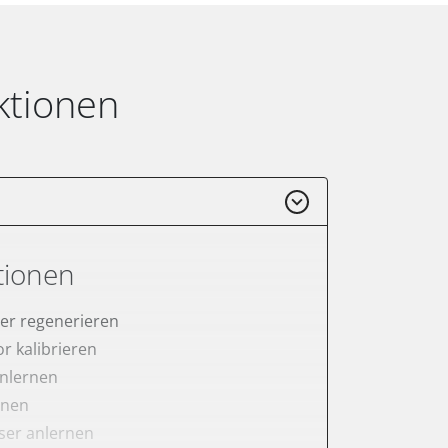
ktionen
tionen
lter regenerieren
r kalibrieren
anlernen
rnen
er anlernen