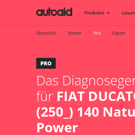
Produkte
Lösu
Übersicht
Starter
Pro
Expert
PRO
Das Diagnosegerä
für
FIAT DUCAT
(250_) 140 Natu
Power