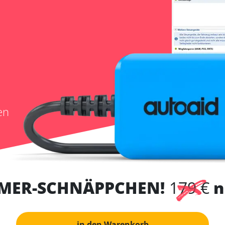
en
MER-SCHNÄPPCHEN!
179 €
n
in den Warenkorb