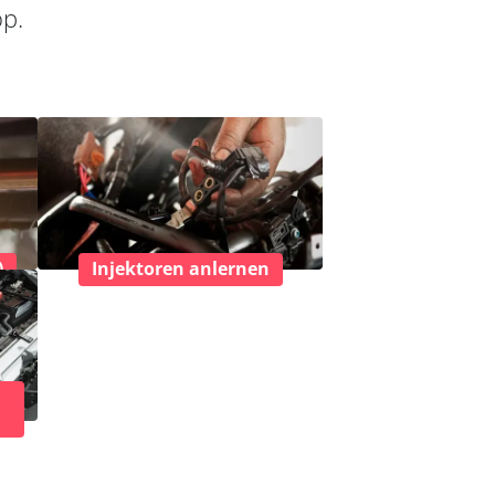
op.
)
Injektoren anlernen