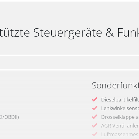
tützte Steuergeräte & Fun
Sonderfunk
Dieselpartikelfi
Lenkwinkelsenso
D/OBDII)
Drosselklappe 
AGR Ventil anle
Luftmassenmess