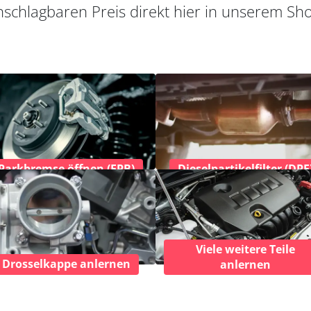
schlagbaren Preis direkt hier in unserem Sh
Parkbremse öffnen (EPB)
Dieselpartikelfilter (DPF
Viele weitere Teile
Drosselkappe anlernen
anlernen