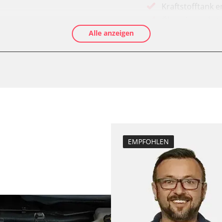
Kraftstofftank e
Ölservicerückst
Alle anzeigen
Anpassungspara
Dieselpartikelfil
Dieselpartikelfi
Differenzdruck 
Grundeinstellu
Hochdruckpumpe 
Injektor Adapti
ts
Injektoren einst
EMPFOHLEN
Lamdasonde an
Raildrucksenso
Reset nach Kup
Servicerückstel
Turbolader Ada
Zurücksetzen d