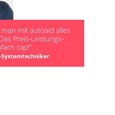
er HFM Anpassungen
man mit autoaid alles
Das Preis-Leistungs-
nfach top!"
z-Systemtechniker