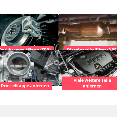
Parkbremse öffnen (EPB)
Dieselpartikelfilter (DPF
Viele weitere Teile
Drosselkappe anlernen
anlernen