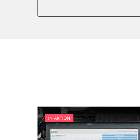
Kombiinstrument
Motorsteuerung (EMS)
Servolenkung
Soundsystem
Stand-/Zusatzheizung
Start Authentifikation
Türsteuergerät vorne links
Türsteuergerät vorne rech
Wegfahrsperre
Zentralelektronik
IN AKTION