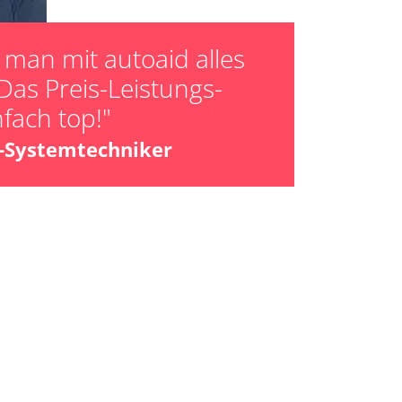
man mit autoaid alles
Das Preis-Leistungs-
nfach top!"
z-Systemtechniker