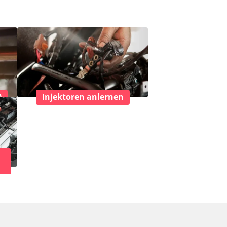
)
Injektoren anlernen