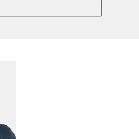
meter zurücksetzen
ter einstellen
lter wechseln
Sensor anlernen
ng
Initialisierung
onswerte zurücksetzen
ellen
lernen
r Anpassung
plungswechsel
lung
ptionswerte zurücksetzen
er AGR Adaptionswerte
er HFM Anpassungen