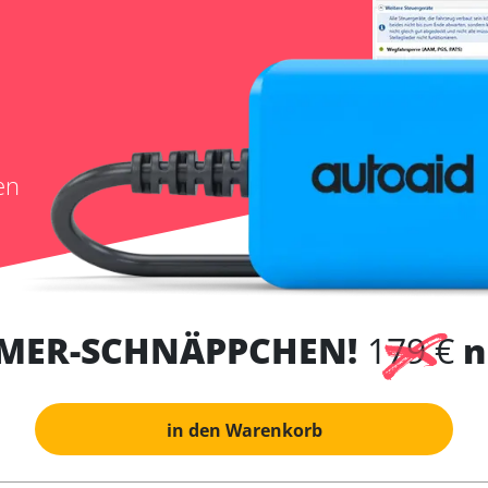
en
MER-SCHNÄPPCHEN!
179 €
n
in den Warenkorb