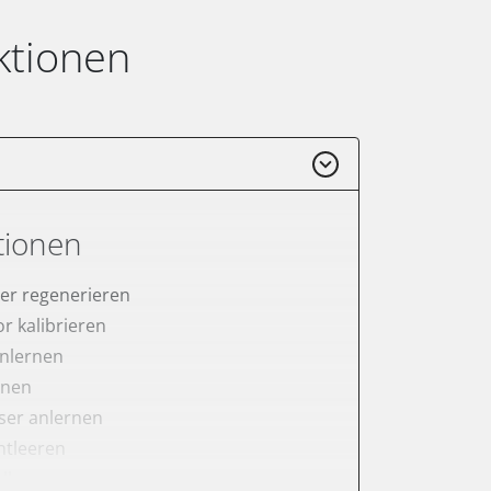
ktionen
tionen
lter regenerieren
r kalibrieren
anlernen
rnen
er anlernen
ntleeren
ellung