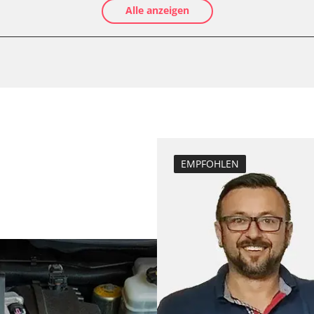
Alle anzeigen
Anpassungspara
Dieselpartikelfil
Dieselpartikelfi
Differenzdruck 
Grundeinstellu
Hochdruckpumpe 
Injektor Adapti
ts
Injektoren einst
EMPFOHLEN
Lamdasonde an
Raildrucksenso
Reset nach Kup
Servicerückstel
Turbolader Ada
Zurücksetzen d
Zurücksetzen d