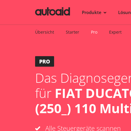
Produkte
Lösu
Übersicht
Starter
Pro
Expert
PRO
Das Diagnosegerä
für
FIAT DUCAT
(250_) 110 Multi
Alle Steuergeräte scannen