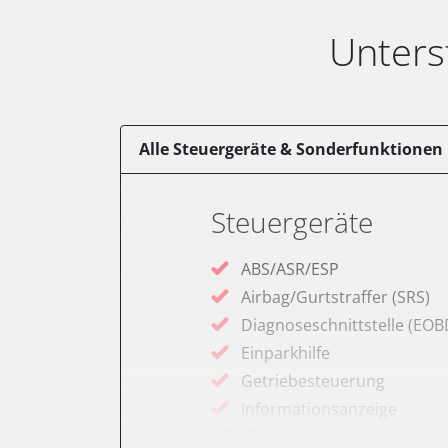
Unters
Alle Steuergeräte & Sonderfunktionen
Steuergeräte
ABS/ASR/ESP
Airbag/Gurtstraffer (SRS)
Diagnoseschnittstelle (EOB
Einparkhilfe
Getriebesteuerung
Informationsanzeige
Klimaanlage