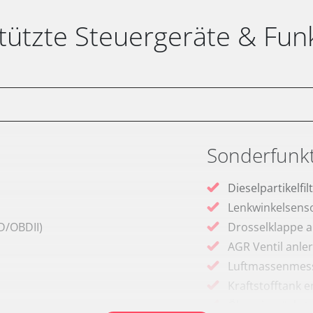
tützte Steuergeräte & Fun
Sonderfunk
Dieselpartikelfi
Lenkwinkelsenso
D/OBDII)
Drosselklappe 
AGR Ventil anle
Luftmassenmess
Kraftstofftank e
Ölservicerückst