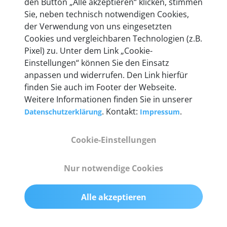
den Button „Alle akzeptieren“ klicken, stimmen
heute mehr als 60.000 Privatkunden und
Sie, neben technisch notwendigen Cookies,
Unternehmen.
der Verwendung von uns eingesetzten
Cookies und vergleichbaren Technologien (z.B.
Pixel) zu. Unter dem Link „Cookie-
Einstellungen“ können Sie den Einsatz
anpassen und widerrufen. Den Link hierfür
Technische Details &
finden Sie auch im Footer der Webseite.
Weitere Informationen finden Sie in unserer
Lieferumfang
. Kontakt:
.
Datenschutzerklärung
Impressum
Cookie-Einstellungen
Abmessungen
55 mm x 25 mm x 12 mm
Nur notwendige Cookies
Gewicht
Alle akzeptieren
200 g