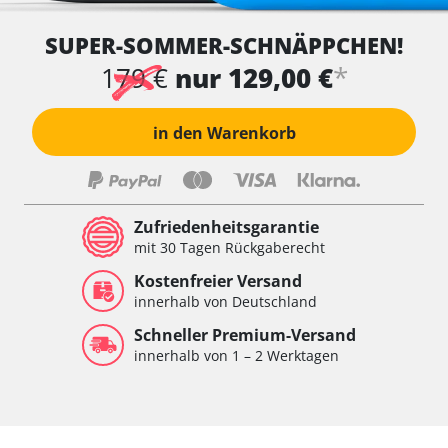
Wegfahrsperre
SUPER-SOMMER-SCHNÄPPCHEN!
Wischersteuerung
Xenon links
*
179 €
nur 129,00 €
Xenon rechts
Zentrale Bedieneinheit
in den Warenkorb
Zentralelektronik
Zentralelektronik hinten
Zentralelektronik vorne
Zentralelektronik vorne Beifahrer
Zufriedenheitsgarantie
Zentralelektronik vorne Fahrer
mit 30 Tagen Rückgaberecht
Verfügbarkeit abhängig von Modell, Motorisierung, Ausstattung
Kostenfreier Versand
und Konfiguration
innerhalb von Deutschland
Schneller Premium-Versand
innerhalb von 1 – 2 Werktagen