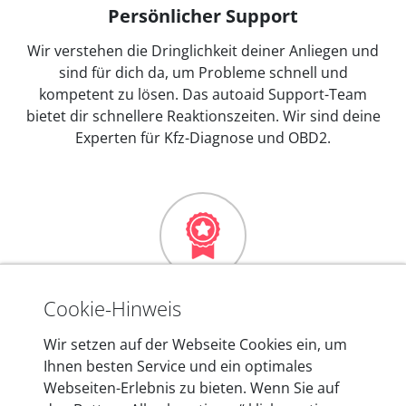
Persönlicher Support
Wir verstehen die Dringlichkeit deiner Anliegen und
sind für dich da, um Probleme schnell und
kompetent zu lösen. Das autoaid Support-Team
bietet dir schnellere Reaktionszeiten. Wir sind deine
Experten für Kfz-Diagnose und OBD2.
Mehr als 10 Jahre Erfahrung
Cookie-Hinweis
In den Kfz-Diagnosegeräten von autoaid stecken
Wir setzen auf der Webseite Cookies ein, um
mehr als 10 Jahre Erfahrung, und auch in Zukunft
Ihnen besten Service und ein optimales
entwickeln wir unsere Produkte am Standort in
Webseiten-Erlebnis zu bieten. Wenn Sie auf
Berlin laufend weiter. Auf diese Qualität vertrauen