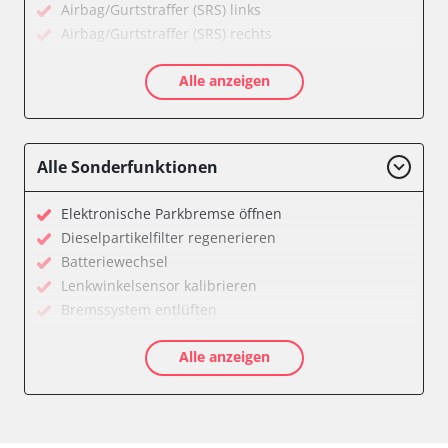
Airbag/Gurtstraffer (SRS) links
Airbag/Gurtstraffer (SRS) rechts
Aktive Rollstabilisierung (ARS)
Alle anzeigen
Aktivlenkung
Anhängersteuergerät
Batteriemanagement
Bedieneinheit
Alle Sonderfunktionen
Bedieneinheit Mittelkonsole
Bildverarbeitung
Elektronische Parkbremse öffnen
Bordcomputer
Dieselpartikelfilter regenerieren
CD-Wechsler
Batteriewechsel
Command
Lenkwinkelsensor kalibrieren
Dachbedieneinheit (DBE)
Bremssystem entlüften
Dämpfungssystem hinten links
Drosselklappe anlernen
Dämpfungssystem hinten rechts
Alle anzeigen
Elektronische Parkbremse kalibrieren
Dämpfungssystem vorne links
Ölservicerückstellung
Dämpfungssystem vorne rechts
Anpassungsparameter zurücksetzen
Diagnoseschnittstelle (EOBD/OBDII)
Bremsdrucksensor Nullpunkt-Kompensation
Diebstahlwarnanlage