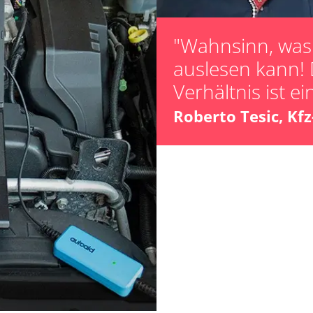
Steuergerät Init
Steuergerät zur
"Wahnsinn, was 
unbekannte Fun
auslesen kann! 
-Modul (EWM)
Zurücksetzen d
Verhältnis ist ei
Zurücksetzen d
Roberto Tesic, Kf
 (FDIM)