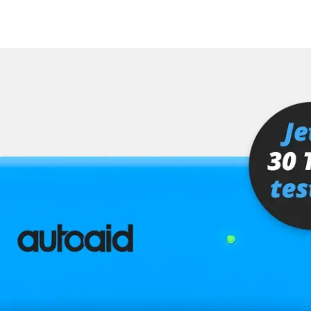
MMI, Grafikteil)
ra (TRSVC)