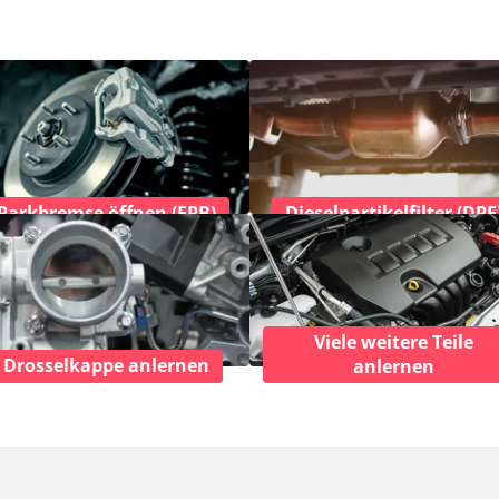
Parkbremse öffnen (EPB)
Dieselpartikelfilter (DPF
Viele weitere Teile
Drosselkappe anlernen
anlernen