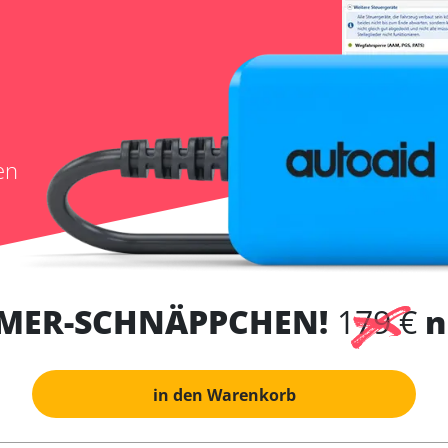
en
MER-SCHNÄPPCHEN!
179 €
n
in den Warenkorb