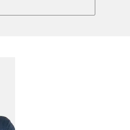
ellung
meter zurücksetzen
or Nullpunkt-Kompensation
ter einstellen
lter wechseln
arkbremse schließen
der Parkbremse
ng
ellen
lernen
igungssensor Nullpunkt-
hlanpassung
Montageposition fahren
r Anpassung
lung