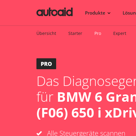
Produkte
Lösu
Übersicht
Starter
Pro
Expert
PRO
Das Diagnosegerä
für
BMW 6 Gra
(F06) 650 i xDri
Alle Steuergeräte scannen