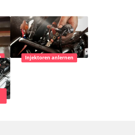
)
Injektoren anlernen