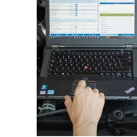
Einparkhilfe
Einparkhilfe Lenkhilfe
Elektronische Zündanlage
Elektronisches Wählhebel
Fahrtrichtungskamera
Fernlichtassistent
Feststellbremse (EPB / SBC)
Gateway
Getriebesteuerung
Heckklappe
Informationsanzeige
Informationsanzeige vorne
Klimaanlage
Klimaanlage hinten
Kombiinstrument
Kraftstoffpumpe