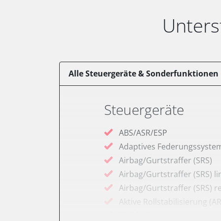
Unters
Alle Steuergeräte & Sonderfunktionen
Steuergeräte
ABS/ASR/ESP
Adaptives Federungssyste
Airbag/Gurtstraffer (SRS)
Airbag/Gurtstraffer (SRS) li
Airbag/Gurtstraffer (SRS) r
Aktive Rollstabilisierung (A
Aktivlenkung