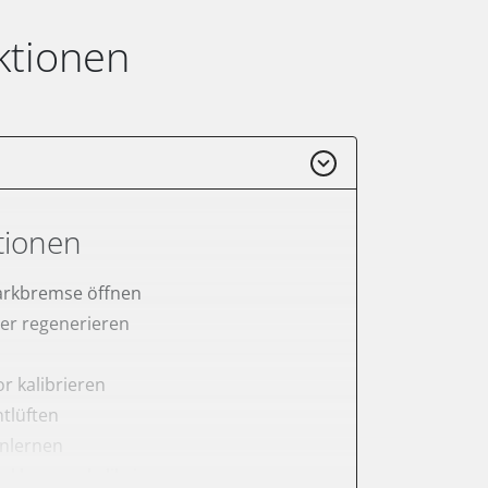
ktionen
tionen
arkbremse öffnen
lter regenerieren
r kalibrieren
tlüften
anlernen
arkbremse kalibrieren