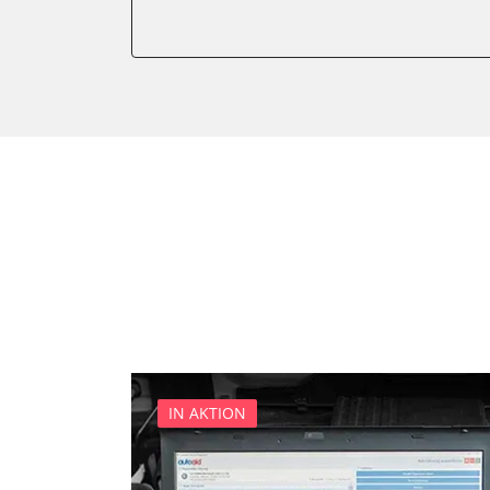
Anhängersteuergerät
Batteriemanagement
Bedieneinheit
Bedieneinheit Mittelkonsol
Bildverarbeitung
Bordcomputer
CD-Wechsler
Command
Dachbedieneinheit (DBE)
Dämpfungssystem hinten l
Dämpfungssystem hinten r
Dämpfungssystem vorne li
Dämpfungssystem vorne r
IN AKTION
Diagnoseschnittstelle (EOB
Diebstahlwarnanlage
Dynamiksteuerung