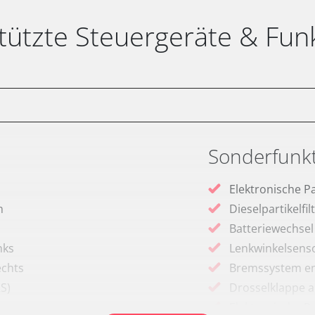
tützte Steuergeräte & Fun
Sonderfunk
Elektronische P
m
Dieselpartikelfi
Batteriewechsel
nks
Lenkwinkelsenso
echts
Bremssystem en
RS)
Drosselklappe 
Elektronische P