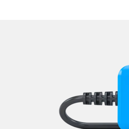
Lenkradelektronik
Lenkradwinkel-Sensor
Lenksäuleneinheit
Lichtsteuerung
Mensch Maschine Interface (
Motorsteuerung (EMS)
Multi Infodisplay (MID)
Multifunktionslenkrad
Navigationssystem
Niveauregulierung
Notruf-System
Oben-, Hinten-, Seitenkame
Obere Bedieneinheit
Radio
Regen-/Lichtsensor
Reifendruckkontrolle (RDK)