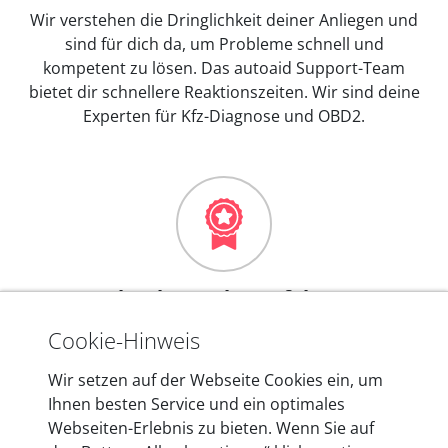
Wir verstehen die Dringlichkeit deiner Anliegen und
sind für dich da, um Probleme schnell und
kompetent zu lösen. Das autoaid Support-Team
bietet dir schnellere Reaktionszeiten. Wir sind deine
Experten für Kfz-Diagnose und OBD2.
Mehr als 10 Jahre Erfahrung
In den Kfz-Diagnosegeräten von autoaid stecken
Cookie-Hinweis
mehr als 10 Jahre Erfahrung, und auch in Zukunft
Wir setzen auf der Webseite Cookies ein, um
entwickeln wir unsere Produkte am Standort in
Ihnen besten Service und ein optimales
Berlin laufend weiter. Auf diese Qualität vertrauen
Webseiten-Erlebnis zu bieten. Wenn Sie auf
heute mehr als 60.000 Privatkunden und