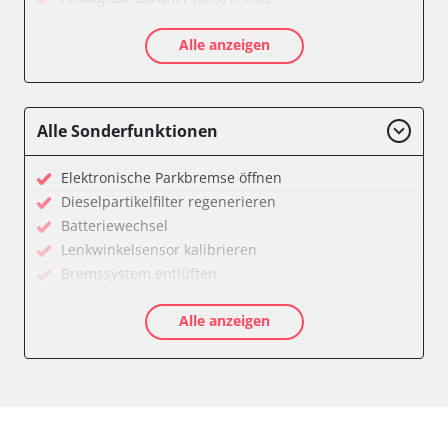
Aktive Rollstabilisierung (ARS)
Alle anzeigen
Aktivlenkung
Anhängersteuergerät
Batteriemanagement
Bedieneinheit
Alle Sonderfunktionen
Bedieneinheit Mittelkonsole
Bildverarbeitung
Elektronische Parkbremse öffnen
Bordcomputer
Dieselpartikelfilter regenerieren
CD-Wechsler
Batteriewechsel
Command
Lenkwinkelsensor kalibrieren
Dachbedieneinheit (DBE)
Bremssystem entlüften
Dämpfungssystem hinten links
Drosselklappe anlernen
Dämpfungssystem hinten rechts
Alle anzeigen
Elektronische Parkbremse kalibrieren
Dämpfungssystem vorne links
Ölservicerückstellung
Dämpfungssystem vorne rechts
Anpassungsparameter zurücksetzen
Diagnoseschnittstelle (EOBD/OBDII)
Bremsdrucksensor Nullpunkt-Kompensation
Diebstahlwarnanlage
Dieselpartikelfilter einstellen
Dynamiksteuerung
Dieselpartikelfilter wechseln