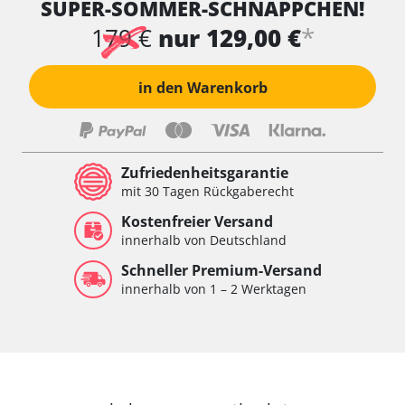
SUPER-SOMMER-SCHNÄPPCHEN!
Wischersteuerung
Xenon links
*
179 €
nur 129,00 €
Xenon rechts
Zentrale Bedieneinheit
in den Warenkorb
Zentralelektronik
Zentralelektronik hinten
Zentralelektronik vorne
Zentralelektronik vorne Beifahrer
Zufriedenheitsgarantie
Zentralelektronik vorne Fahrer
mit 30 Tagen Rückgaberecht
Verfügbarkeit abhängig von Modell, Motorisierung, Ausstattung
Kostenfreier Versand
und Konfiguration
innerhalb von Deutschland
Schneller Premium-Versand
innerhalb von 1 – 2 Werktagen