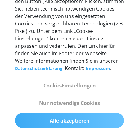
den Button „Alle akzeptieren“ klicken, stimmen
Unternehmen.
Sie, neben technisch notwendigen Cookies,
der Verwendung von uns eingesetzten
Cookies und vergleichbaren Technologien (z.B.
Pixel) zu. Unter dem Link „Cookie-
Einstellungen“ können Sie den Einsatz
Technische Details &
anpassen und widerrufen. Den Link hierfür
Lieferumfang
finden Sie auch im Footer der Webseite.
Weitere Informationen finden Sie in unserer
. Kontakt:
.
Datenschutzerklärung
Impressum
Abmessungen
Cookie-Einstellungen
55 mm x 25 mm x 12 mm
Nur notwendige Cookies
Gewicht
200 g
Alle akzeptieren
OBD2-Pins