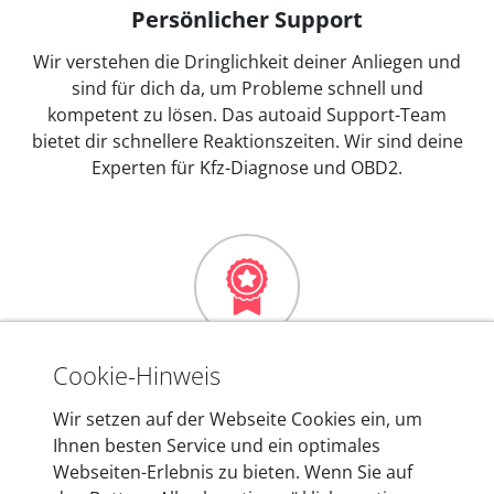
Persönlicher Support
Wir verstehen die Dringlichkeit deiner Anliegen und
sind für dich da, um Probleme schnell und
kompetent zu lösen. Das autoaid Support-Team
bietet dir schnellere Reaktionszeiten. Wir sind deine
Experten für Kfz-Diagnose und OBD2.
Mehr als 10 Jahre Erfahrung
Cookie-Hinweis
In den Kfz-Diagnosegeräten von autoaid stecken
Wir setzen auf der Webseite Cookies ein, um
mehr als 10 Jahre Erfahrung, und auch in Zukunft
Ihnen besten Service und ein optimales
entwickeln wir unsere Produkte am Standort in
Webseiten-Erlebnis zu bieten. Wenn Sie auf
Berlin laufend weiter. Auf diese Qualität vertrauen