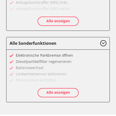
Airbag/Gurtstraffer (SRS) links
Airbag/Gurtstraffer (SRS) rechts
Aktive Rollstabilisierung (ARS)
Alle anzeigen
Aktivlenkung
Anhängersteuergerät
Batteriemanagement
Bedieneinheit
Alle Sonderfunktionen
Bedieneinheit Mittelkonsole
Bildverarbeitung
Elektronische Parkbremse öffnen
Bordcomputer
Dieselpartikelfilter regenerieren
CD-Wechsler
Batteriewechsel
Command
Lenkwinkelsensor kalibrieren
Dachbedieneinheit (DBE)
Bremssystem entlüften
Dämpfungssystem hinten links
Drosselklappe anlernen
Dämpfungssystem hinten rechts
Alle anzeigen
Elektronische Parkbremse kalibrieren
Dämpfungssystem vorne links
Ölservicerückstellung
Dämpfungssystem vorne rechts
Anpassungsparameter zurücksetzen
Diagnoseschnittstelle (EOBD/OBDII)
Bremsdrucksensor Nullpunkt-Kompensation
Diebstahlwarnanlage