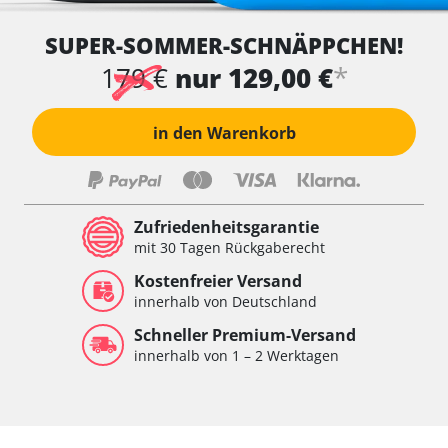
Wegfahrsperre
SUPER-SOMMER-SCHNÄPPCHEN!
Wischersteuerung
Xenon links
*
179 €
nur 129,00 €
Xenon rechts
Zentrale Bedieneinheit
in den Warenkorb
Zentralelektronik
Zentralelektronik hinten
Zentralelektronik vorne
Zentralelektronik vorne Beifahrer
Zufriedenheitsgarantie
Zentralelektronik vorne Fahrer
mit 30 Tagen Rückgaberecht
Verfügbarkeit abhängig von Modell, Motorisierung, Ausstattung
Kostenfreier Versand
und Konfiguration
innerhalb von Deutschland
Schneller Premium-Versand
innerhalb von 1 – 2 Werktagen