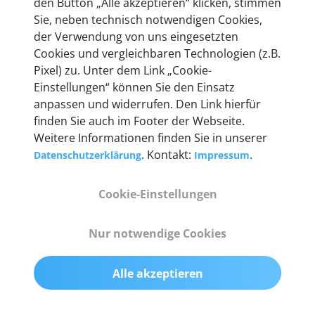
den Button „Alle akzeptieren“ klicken, stimmen
heute mehr als 60.000 Privatkunden und
Sie, neben technisch notwendigen Cookies,
Unternehmen.
der Verwendung von uns eingesetzten
Cookies und vergleichbaren Technologien (z.B.
Pixel) zu. Unter dem Link „Cookie-
Einstellungen“ können Sie den Einsatz
anpassen und widerrufen. Den Link hierfür
Technische Details &
finden Sie auch im Footer der Webseite.
Weitere Informationen finden Sie in unserer
Lieferumfang
. Kontakt:
.
Datenschutzerklärung
Impressum
Cookie-Einstellungen
Abmessungen
55 mm x 25 mm x 12 mm
Nur notwendige Cookies
Gewicht
Alle akzeptieren
200 g