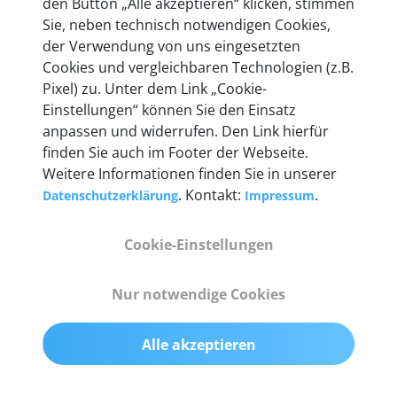
den Button „Alle akzeptieren“ klicken, stimmen
heute mehr als 60.000 Privatkunden und
Sie, neben technisch notwendigen Cookies,
Unternehmen.
der Verwendung von uns eingesetzten
Cookies und vergleichbaren Technologien (z.B.
Pixel) zu. Unter dem Link „Cookie-
Einstellungen“ können Sie den Einsatz
anpassen und widerrufen. Den Link hierfür
Technische Details &
finden Sie auch im Footer der Webseite.
Weitere Informationen finden Sie in unserer
Lieferumfang
. Kontakt:
.
Datenschutzerklärung
Impressum
Cookie-Einstellungen
Abmessungen
55 mm x 25 mm x 12 mm
Nur notwendige Cookies
Gewicht
Alle akzeptieren
200 g