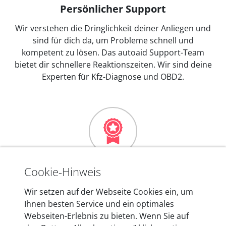
Persönlicher Support
Wir verstehen die Dringlichkeit deiner Anliegen und
sind für dich da, um Probleme schnell und
kompetent zu lösen. Das autoaid Support-Team
bietet dir schnellere Reaktionszeiten. Wir sind deine
Experten für Kfz-Diagnose und OBD2.
Mehr als 10 Jahre Erfahrung
Cookie-Hinweis
In den Kfz-Diagnosegeräten von autoaid stecken
Wir setzen auf der Webseite Cookies ein, um
mehr als 10 Jahre Erfahrung, und auch in Zukunft
Ihnen besten Service und ein optimales
entwickeln wir unsere Produkte am Standort in
Webseiten-Erlebnis zu bieten. Wenn Sie auf
Berlin laufend weiter. Auf diese Qualität vertrauen