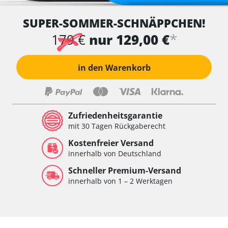
Wegfahrsperre
SUPER-SOMMER-SCHNÄPPCHEN!
Wischersteuerung
Xenon links
*
179 €
nur 129,00 €
Xenon rechts
Zentrale Bedieneinheit
in den Warenkorb
Zentralelektronik
Zentralelektronik hinten
Zentralelektronik vorne
Zentralelektronik vorne Beifahrer
Zufriedenheitsgarantie
Zentralelektronik vorne Fahrer
mit 30 Tagen Rückgaberecht
Verfügbarkeit abhängig von Modell, Motorisierung, Ausstattung
Kostenfreier Versand
und Konfiguration
innerhalb von Deutschland
Schneller Premium-Versand
innerhalb von 1 – 2 Werktagen