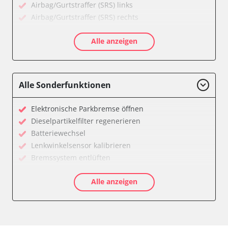
Airbag/Gurtstraffer (SRS) links
Airbag/Gurtstraffer (SRS) rechts
Aktive Rollstabilisierung (ARS)
Alle anzeigen
Aktivlenkung
Anhängersteuergerät
Batteriemanagement
Bedieneinheit
Alle Sonderfunktionen
Bedieneinheit Mittelkonsole
Bildverarbeitung
Elektronische Parkbremse öffnen
Bordcomputer
Dieselpartikelfilter regenerieren
CD-Wechsler
Batteriewechsel
Command
Lenkwinkelsensor kalibrieren
Dachbedieneinheit (DBE)
Bremssystem entlüften
Dämpfungssystem hinten links
Drosselklappe anlernen
Dämpfungssystem hinten rechts
Alle anzeigen
Elektronische Parkbremse kalibrieren
Dämpfungssystem vorne links
Ölservicerückstellung
Dämpfungssystem vorne rechts
Anpassungsparameter zurücksetzen
Diagnoseschnittstelle (EOBD/OBDII)
Bremsdrucksensor Nullpunkt-Kompensation
Diebstahlwarnanlage