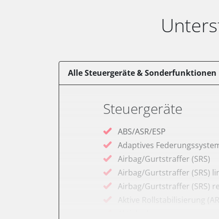
Unters
Alle Steuergeräte & Sonderfunktionen
Steuergeräte
ABS/ASR/ESP
Adaptives Federungssyste
Airbag/Gurtstraffer (SRS)
Airbag/Gurtstraffer (SRS) li
Airbag/Gurtstraffer (SRS) r
Aktive Rollstabilisierung (A
Aktivlenkung