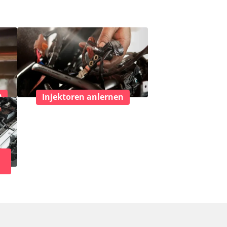
)
Injektoren anlernen