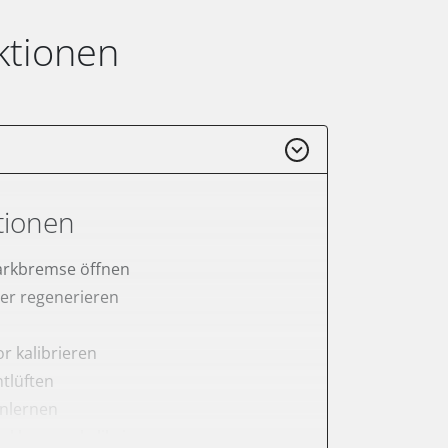
ktionen
tionen
arkbremse öffnen
lter regenerieren
r kalibrieren
tlüften
anlernen
arkbremse kalibrieren