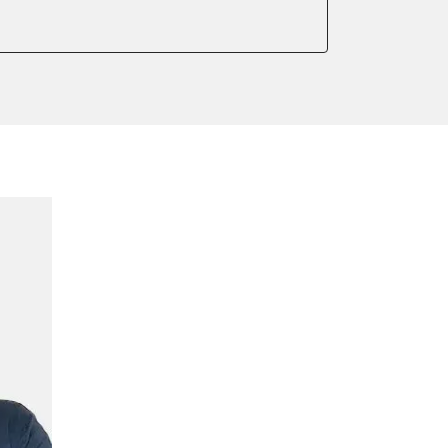
ellung
meter zurücksetzen
or Nullpunkt-Kompensation
ter einstellen
lter wechseln
arkbremse schließen
der Parkbremse
ng
ellen
lernen
igungssensor Nullpunkt-
hlanpassung
Montageposition fahren
r Anpassung
lung