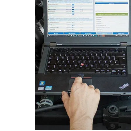
Einparkhilfe
Einparkhilfe Lenkhilfe
Elektronische Zündanlage
Elektronisches Wählhebel
Fahrtrichtungskamera
Fernlichtassistent
Feststellbremse (EPB / SBC)
Gateway
Getriebesteuerung
Heckklappe
Informationsanzeige
Informationsanzeige vorne
Klimaanlage
Klimaanlage hinten
Kombiinstrument
Kraftstoffpumpe