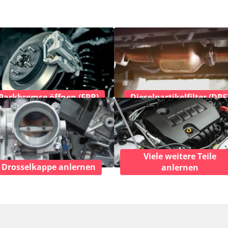
Parkbremse öffnen (EPB)
Dieselpartikelfilter (DPF
Viele weitere Teile
Drosselkappe anlernen
anlernen