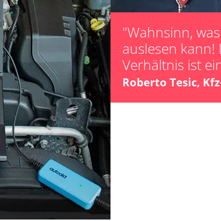
Steuergerät Init
Steuergerät zur
"Wahnsinn, was 
unbekannte Fun
auslesen kann! 
-Modul (EWM)
Zurücksetzen d
Verhältnis ist ei
Zurücksetzen d
Roberto Tesic, Kf
 (FDIM)