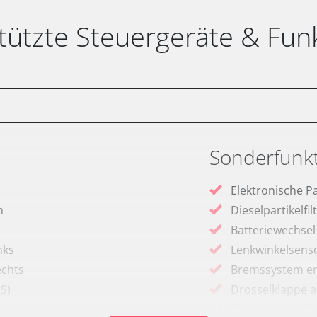
tützte Steuergeräte & Fun
Sonderfunk
Elektronische P
m
Dieselpartikelfi
Batteriewechsel
nks
Lenkwinkelsenso
echts
Bremssystem en
RS)
Drosselklappe 
Elektronische P