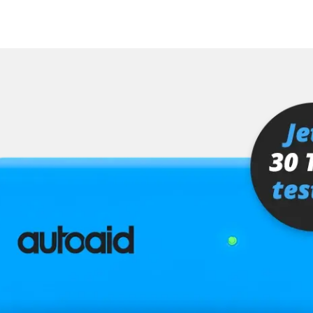
MMI, Grafikteil)
ra (TRSVC)