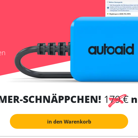
en
MER-SCHNÄPPCHEN!
179 €
n
in den Warenkorb