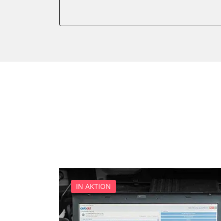
Anhängersteuergerät
Batteriemanagement
Bedieneinheit
Bedieneinheit Mittelkonsol
Bildverarbeitung
Bordcomputer
CD-Wechsler
Command
Dachbedieneinheit (DBE)
Dämpfungssystem hinten l
Dämpfungssystem hinten r
Dämpfungssystem vorne li
Dämpfungssystem vorne r
IN AKTION
Diagnoseschnittstelle (EOB
Diebstahlwarnanlage
Dynamiksteuerung