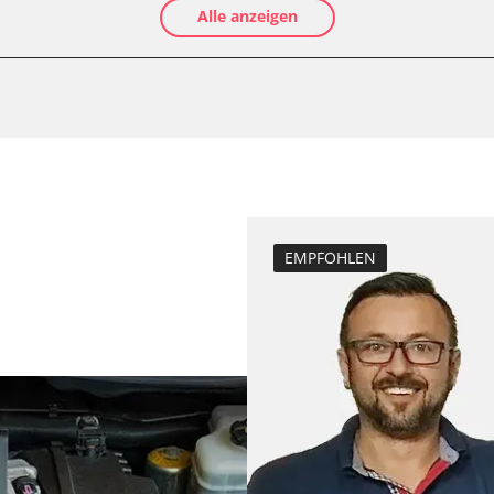
Alle anzeigen
Ölservicerückst
Anpassungspara
Bremsdrucksens
e
Dieselpartikelfil
Dieselpartikelfi
Elektronische P
Funktionstest 
Grundeinstellu
EMPFOHLEN
Injektoren einst
inks
Lamdasonde an
echts
Längsbeschleun
nks
Kalibrierung
echts
Leerlaufdrehza
D/OBDII)
Parkbremse in 
Raildrucksenso
Servicerückstel