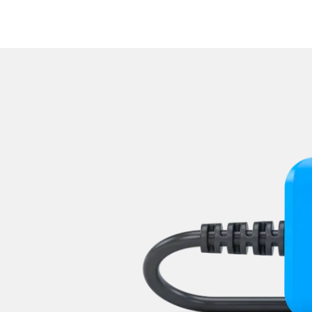
Lenkradelektronik
Lenkradwinkel-Sensor
Lenksäuleneinheit
Lichtsteuerung
Mensch Maschine Interface (
Motorsteuerung (EMS)
Multi Infodisplay (MID)
Multifunktionslenkrad
Navigationssystem
Niveauregulierung
Notruf-System
Oben-, Hinten-, Seitenkame
Obere Bedieneinheit
Radio
Regen-/Lichtsensor
Reifendruckkontrolle (RDK)