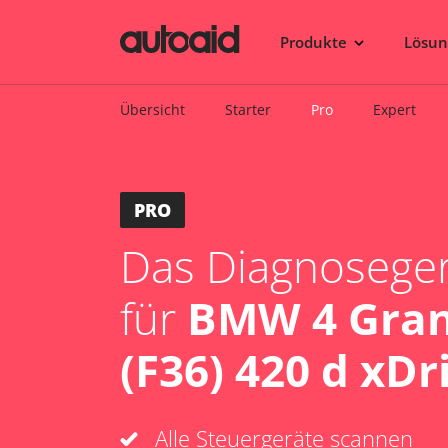
Produkte
Lösu
Übersicht
Starter
Pro
Expert
PRO
Das Diagnosegerä
für
BMW 4 Gra
(F36) 420 d xDr
Alle Steuergeräte scannen