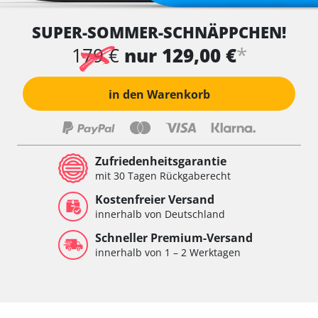
Wegfahrsperre
SUPER-SOMMER-SCHNÄPPCHEN!
Wischersteuerung
Xenon links
*
179 €
nur 129,00 €
Xenon rechts
Zentrale Bedieneinheit
in den Warenkorb
Zentralelektronik
Zentralelektronik hinten
Zentralelektronik vorne
Zentralelektronik vorne Beifahrer
Zufriedenheitsgarantie
Zentralelektronik vorne Fahrer
mit 30 Tagen Rückgaberecht
Verfügbarkeit abhängig von Modell, Motorisierung, Ausstattung
Kostenfreier Versand
und Konfiguration
innerhalb von Deutschland
Schneller Premium-Versand
innerhalb von 1 – 2 Werktagen