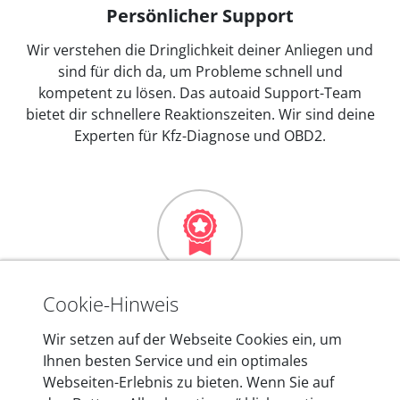
Persönlicher Support
Wir verstehen die Dringlichkeit deiner Anliegen und
sind für dich da, um Probleme schnell und
kompetent zu lösen. Das autoaid Support-Team
bietet dir schnellere Reaktionszeiten. Wir sind deine
Experten für Kfz-Diagnose und OBD2.
Mehr als 10 Jahre Erfahrung
Cookie-Hinweis
In den Kfz-Diagnosegeräten von autoaid stecken
Wir setzen auf der Webseite Cookies ein, um
mehr als 10 Jahre Erfahrung, und auch in Zukunft
Ihnen besten Service und ein optimales
entwickeln wir unsere Produkte am Standort in
Webseiten-Erlebnis zu bieten. Wenn Sie auf
Berlin laufend weiter. Auf diese Qualität vertrauen