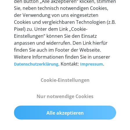
den Button „Alle akzeptieren“ klicken, stimmen
heute mehr als 60.000 Privatkunden und
Sie, neben technisch notwendigen Cookies,
Unternehmen.
der Verwendung von uns eingesetzten
Cookies und vergleichbaren Technologien (z.B.
Pixel) zu. Unter dem Link „Cookie-
Einstellungen“ können Sie den Einsatz
anpassen und widerrufen. Den Link hierfür
Technische Details &
finden Sie auch im Footer der Webseite.
Weitere Informationen finden Sie in unserer
Lieferumfang
. Kontakt:
.
Datenschutzerklärung
Impressum
Cookie-Einstellungen
Abmessungen
55 mm x 25 mm x 12 mm
Nur notwendige Cookies
Gewicht
Alle akzeptieren
200 g