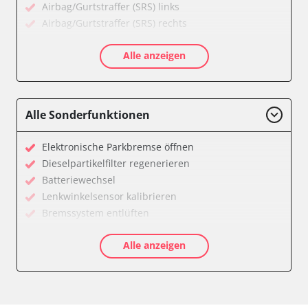
Airbag/Gurtstraffer (SRS) links
Airbag/Gurtstraffer (SRS) rechts
Aktive Rollstabilisierung (ARS)
Alle anzeigen
Aktivlenkung
Anhängersteuergerät
Batteriemanagement
Bedieneinheit
Alle Sonderfunktionen
Bedieneinheit Mittelkonsole
Bildverarbeitung
Elektronische Parkbremse öffnen
Bordcomputer
Dieselpartikelfilter regenerieren
CD-Wechsler
Batteriewechsel
Command
Lenkwinkelsensor kalibrieren
Dachbedieneinheit (DBE)
Bremssystem entlüften
Dämpfungssystem hinten links
Drosselklappe anlernen
Dämpfungssystem hinten rechts
Alle anzeigen
Elektronische Parkbremse kalibrieren
Dämpfungssystem vorne links
Ölservicerückstellung
Dämpfungssystem vorne rechts
Anpassungsparameter zurücksetzen
Diagnoseschnittstelle (EOBD/OBDII)
Bremsdrucksensor Nullpunkt-Kompensation
Diebstahlwarnanlage