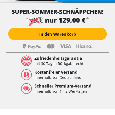
Wegfahrsperre
SUPER-SOMMER-SCHNÄPPCHEN!
Wischersteuerung
Xenon links
*
179 €
nur 129,00 €
Xenon rechts
Zentrale Bedieneinheit
in den Warenkorb
Zentralelektronik
Zentralelektronik hinten
Zentralelektronik vorne
Zentralelektronik vorne Beifahrer
Zufriedenheitsgarantie
Zentralelektronik vorne Fahrer
mit 30 Tagen Rückgaberecht
Verfügbarkeit abhängig von Modell, Motorisierung, Ausstattung
Kostenfreier Versand
und Konfiguration
innerhalb von Deutschland
Schneller Premium-Versand
innerhalb von 1 – 2 Werktagen