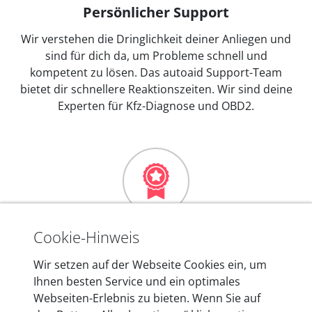
Persönlicher Support
Wir verstehen die Dringlichkeit deiner Anliegen und
sind für dich da, um Probleme schnell und
kompetent zu lösen. Das autoaid Support-Team
bietet dir schnellere Reaktionszeiten. Wir sind deine
Experten für Kfz-Diagnose und OBD2.
Mehr als 10 Jahre Erfahrung
Cookie-Hinweis
In den Kfz-Diagnosegeräten von autoaid stecken
Wir setzen auf der Webseite Cookies ein, um
mehr als 10 Jahre Erfahrung, und auch in Zukunft
Ihnen besten Service und ein optimales
entwickeln wir unsere Produkte am Standort in
Webseiten-Erlebnis zu bieten. Wenn Sie auf
Berlin laufend weiter. Auf diese Qualität vertrauen