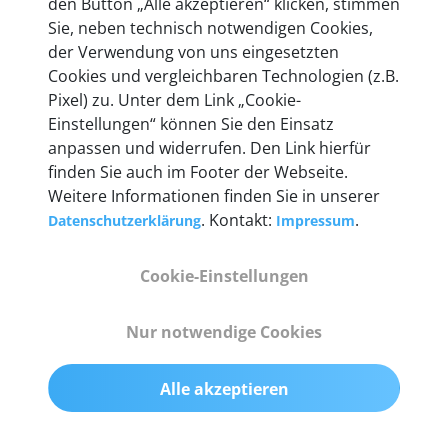
den Button „Alle akzeptieren“ klicken, stimmen
heute mehr als 60.000 Privatkunden und
Sie, neben technisch notwendigen Cookies,
Unternehmen.
der Verwendung von uns eingesetzten
Cookies und vergleichbaren Technologien (z.B.
Pixel) zu. Unter dem Link „Cookie-
Einstellungen“ können Sie den Einsatz
anpassen und widerrufen. Den Link hierfür
Technische Details &
finden Sie auch im Footer der Webseite.
Weitere Informationen finden Sie in unserer
Lieferumfang
. Kontakt:
.
Datenschutzerklärung
Impressum
Cookie-Einstellungen
Abmessungen
55 mm x 25 mm x 12 mm
Nur notwendige Cookies
Gewicht
Alle akzeptieren
200 g