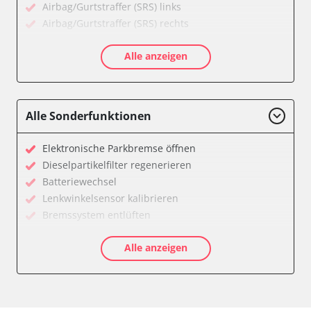
Airbag/Gurtstraffer (SRS) links
Airbag/Gurtstraffer (SRS) rechts
Aktive Rollstabilisierung (ARS)
Alle anzeigen
Aktivlenkung
Anhängersteuergerät
Batteriemanagement
Bedieneinheit
Alle Sonderfunktionen
Bedieneinheit Mittelkonsole
Bildverarbeitung
Elektronische Parkbremse öffnen
Bordcomputer
Dieselpartikelfilter regenerieren
CD-Wechsler
Batteriewechsel
Command
Lenkwinkelsensor kalibrieren
Dachbedieneinheit (DBE)
Bremssystem entlüften
Dämpfungssystem hinten links
Drosselklappe anlernen
Dämpfungssystem hinten rechts
Alle anzeigen
Elektronische Parkbremse kalibrieren
Dämpfungssystem vorne links
Ölservicerückstellung
Dämpfungssystem vorne rechts
Anpassungsparameter zurücksetzen
Diagnoseschnittstelle (EOBD/OBDII)
Bremsdrucksensor Nullpunkt-Kompensation
Diebstahlwarnanlage