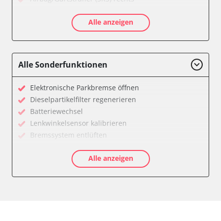
Aktive Rollstabilisierung (ARS)
Alle anzeigen
Aktivlenkung
Anhängersteuergerät
Batteriemanagement
Bedieneinheit
Alle Sonderfunktionen
Bedieneinheit Mittelkonsole
Bildverarbeitung
Elektronische Parkbremse öffnen
Bordcomputer
Dieselpartikelfilter regenerieren
CD-Wechsler
Batteriewechsel
Command
Lenkwinkelsensor kalibrieren
Dachbedieneinheit (DBE)
Bremssystem entlüften
Dämpfungssystem hinten links
Drosselklappe anlernen
Dämpfungssystem hinten rechts
Alle anzeigen
Elektronische Parkbremse kalibrieren
Dämpfungssystem vorne links
Ölservicerückstellung
Dämpfungssystem vorne rechts
Anpassungsparameter zurücksetzen
Diagnoseschnittstelle (EOBD/OBDII)
Bremsdrucksensor Nullpunkt-Kompensation
Diebstahlwarnanlage
Dieselpartikelfilter einstellen
Dynamiksteuerung
Dieselpartikelfilter wechseln