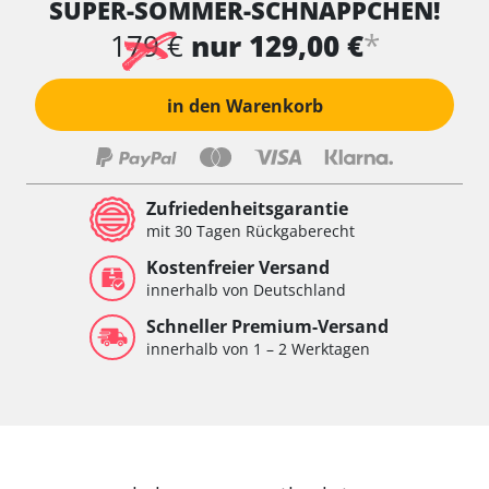
SUPER-SOMMER-SCHNÄPPCHEN!
Wischersteuerung
Xenon links
*
179 €
nur 129,00 €
Xenon rechts
Zentrale Bedieneinheit
in den Warenkorb
Zentralelektronik
Zentralelektronik hinten
Zentralelektronik vorne
Zentralelektronik vorne Beifahrer
Zufriedenheitsgarantie
Zentralelektronik vorne Fahrer
mit 30 Tagen Rückgaberecht
Verfügbarkeit abhängig von Modell, Motorisierung, Ausstattung
Kostenfreier Versand
und Konfiguration
innerhalb von Deutschland
Schneller Premium-Versand
innerhalb von 1 – 2 Werktagen