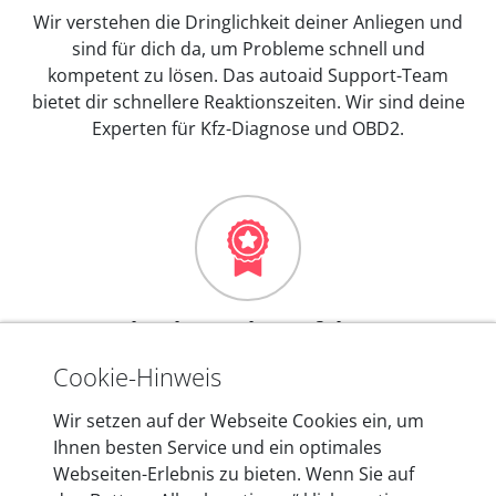
Wir verstehen die Dringlichkeit deiner Anliegen und
sind für dich da, um Probleme schnell und
kompetent zu lösen. Das autoaid Support-Team
bietet dir schnellere Reaktionszeiten. Wir sind deine
Experten für Kfz-Diagnose und OBD2.
Mehr als 10 Jahre Erfahrung
In den Kfz-Diagnosegeräten von autoaid stecken
Cookie-Hinweis
mehr als 10 Jahre Erfahrung, und auch in Zukunft
Wir setzen auf der Webseite Cookies ein, um
entwickeln wir unsere Produkte am Standort in
Ihnen besten Service und ein optimales
Berlin laufend weiter. Auf diese Qualität vertrauen
Webseiten-Erlebnis zu bieten. Wenn Sie auf
heute mehr als 60.000 Privatkunden und