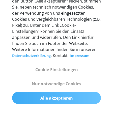
den Button „Alle akzeptieren“ klicken, stimmen
Unternehmen.
Sie, neben technisch notwendigen Cookies,
der Verwendung von uns eingesetzten
Cookies und vergleichbaren Technologien (z.B.
Pixel) zu. Unter dem Link „Cookie-
Einstellungen“ können Sie den Einsatz
Technische Details &
anpassen und widerrufen. Den Link hierfür
Lieferumfang
finden Sie auch im Footer der Webseite.
Weitere Informationen finden Sie in unserer
. Kontakt:
.
Datenschutzerklärung
Impressum
Abmessungen
Cookie-Einstellungen
55 mm x 25 mm x 12 mm
Nur notwendige Cookies
Gewicht
200 g
Alle akzeptieren
OBD2-Pins