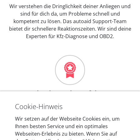
Wir verstehen die Dringlichkeit deiner Anliegen und
sind für dich da, um Probleme schnell und
kompetent zu lösen. Das autoaid Support-Team
bietet dir schnellere Reaktionszeiten. Wir sind deine
Experten für Kfz-Diagnose und OBD2.
Mehr als 10 Jahre Erfahrung
In den Kfz-Diagnosegeräten von autoaid stecken
Cookie-Hinweis
mehr als 10 Jahre Erfahrung, und auch in Zukunft
Wir setzen auf der Webseite Cookies ein, um
entwickeln wir unsere Produkte am Standort in
Ihnen besten Service und ein optimales
Berlin laufend weiter. Auf diese Qualität vertrauen
Webseiten-Erlebnis zu bieten. Wenn Sie auf
heute mehr als 60.000 Privatkunden und