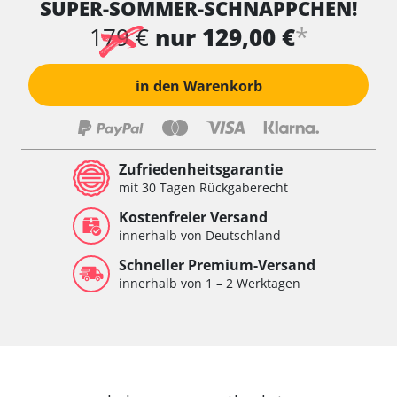
SUPER-SOMMER-SCHNÄPPCHEN!
Wischersteuerung
Xenon links
*
179 €
nur 129,00 €
Xenon rechts
Zentrale Bedieneinheit
in den Warenkorb
Zentralelektronik
Zentralelektronik hinten
Zentralelektronik vorne
Zentralelektronik vorne Beifahrer
Zufriedenheitsgarantie
Zentralelektronik vorne Fahrer
mit 30 Tagen Rückgaberecht
Verfügbarkeit abhängig von Modell, Motorisierung, Ausstattung
Kostenfreier Versand
und Konfiguration
innerhalb von Deutschland
Schneller Premium-Versand
innerhalb von 1 – 2 Werktagen