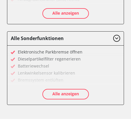
Aktive Rollstabilisierung (ARS)
Alle anzeigen
Aktivlenkung
Anhängersteuergerät
Batteriemanagement
Bedieneinheit
Alle Sonderfunktionen
Bedieneinheit Mittelkonsole
Bildverarbeitung
Elektronische Parkbremse öffnen
Bordcomputer
Dieselpartikelfilter regenerieren
CD-Wechsler
Batteriewechsel
Command
Lenkwinkelsensor kalibrieren
Dachbedieneinheit (DBE)
Bremssystem entlüften
Dämpfungssystem hinten links
Drosselklappe anlernen
Dämpfungssystem hinten rechts
Alle anzeigen
Elektronische Parkbremse kalibrieren
Dämpfungssystem vorne links
Ölservicerückstellung
Dämpfungssystem vorne rechts
Anpassungsparameter zurücksetzen
Diagnoseschnittstelle (EOBD/OBDII)
Bremsdrucksensor Nullpunkt-Kompensation
Diebstahlwarnanlage
Dieselpartikelfilter einstellen
Dynamiksteuerung
Dieselpartikelfilter wechseln