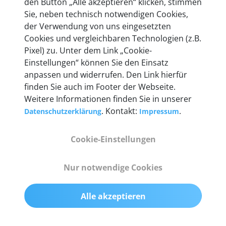
den Button „Alle akzeptieren“ klicken, stimmen
Unternehmen.
Sie, neben technisch notwendigen Cookies,
der Verwendung von uns eingesetzten
Cookies und vergleichbaren Technologien (z.B.
Pixel) zu. Unter dem Link „Cookie-
Einstellungen“ können Sie den Einsatz
Technische Details &
anpassen und widerrufen. Den Link hierfür
Lieferumfang
finden Sie auch im Footer der Webseite.
Weitere Informationen finden Sie in unserer
. Kontakt:
.
Datenschutzerklärung
Impressum
Abmessungen
Cookie-Einstellungen
55 mm x 25 mm x 12 mm
Nur notwendige Cookies
Gewicht
200 g
Alle akzeptieren
OBD2-Pins