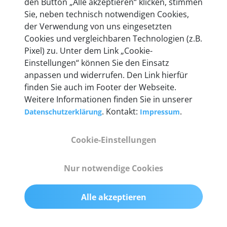
den Button „Alle akzeptieren“ klicken, stimmen
Unternehmen.
Sie, neben technisch notwendigen Cookies,
der Verwendung von uns eingesetzten
Cookies und vergleichbaren Technologien (z.B.
Pixel) zu. Unter dem Link „Cookie-
Einstellungen“ können Sie den Einsatz
Technische Details &
anpassen und widerrufen. Den Link hierfür
Lieferumfang
finden Sie auch im Footer der Webseite.
Weitere Informationen finden Sie in unserer
. Kontakt:
.
Datenschutzerklärung
Impressum
Abmessungen
Cookie-Einstellungen
55 mm x 25 mm x 12 mm
Nur notwendige Cookies
Gewicht
200 g
Alle akzeptieren
OBD2-Pins