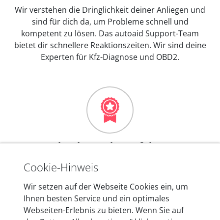
Wir verstehen die Dringlichkeit deiner Anliegen und
sind für dich da, um Probleme schnell und
kompetent zu lösen. Das autoaid Support-Team
bietet dir schnellere Reaktionszeiten. Wir sind deine
Experten für Kfz-Diagnose und OBD2.
Mehr als 10 Jahre Erfahrung
In den Kfz-Diagnosegeräten von autoaid stecken
Cookie-Hinweis
mehr als 10 Jahre Erfahrung, und auch in Zukunft
Wir setzen auf der Webseite Cookies ein, um
entwickeln wir unsere Produkte am Standort in
Ihnen besten Service und ein optimales
Berlin laufend weiter. Auf diese Qualität vertrauen
Webseiten-Erlebnis zu bieten. Wenn Sie auf
heute mehr als 60.000 Privatkunden und