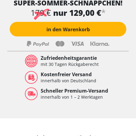
SUPER-SOMMER-SCHNÄPPCHEN!
Wischersteuerung
Xenon links
*
179 €
nur 129,00 €
Xenon rechts
Zentrale Bedieneinheit
in den Warenkorb
Zentralelektronik
Zentralelektronik hinten
Zentralelektronik vorne
Zentralelektronik vorne Beifahrer
Zufriedenheitsgarantie
Zentralelektronik vorne Fahrer
mit 30 Tagen Rückgaberecht
Verfügbarkeit abhängig von Modell, Motorisierung, Ausstattung
Kostenfreier Versand
und Konfiguration
innerhalb von Deutschland
Schneller Premium-Versand
innerhalb von 1 – 2 Werktagen