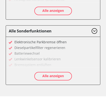
Aktive Rollstabilisierung (ARS)
Alle anzeigen
Aktivlenkung
Anhängersteuergerät
Batteriemanagement
Bedieneinheit
Alle Sonderfunktionen
Bedieneinheit Mittelkonsole
Bildverarbeitung
Elektronische Parkbremse öffnen
Bordcomputer
Dieselpartikelfilter regenerieren
CD-Wechsler
Batteriewechsel
Command
Lenkwinkelsensor kalibrieren
Dachbedieneinheit (DBE)
Bremssystem entlüften
Dämpfungssystem hinten links
Drosselklappe anlernen
Dämpfungssystem hinten rechts
Alle anzeigen
Elektronische Parkbremse kalibrieren
Dämpfungssystem vorne links
Ölservicerückstellung
Dämpfungssystem vorne rechts
Anpassungsparameter zurücksetzen
Diagnoseschnittstelle (EOBD/OBDII)
Bremsdrucksensor Nullpunkt-Kompensation
Diebstahlwarnanlage
Dieselpartikelfilter einstellen
Dynamiksteuerung
Dieselpartikelfilter wechseln