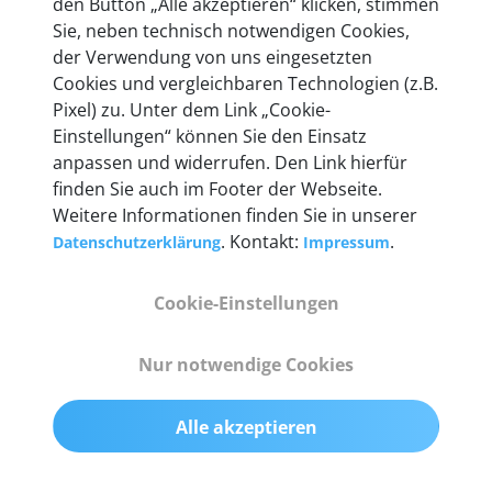
den Button „Alle akzeptieren“ klicken, stimmen
heute mehr als 60.000 Privatkunden und
Sie, neben technisch notwendigen Cookies,
Unternehmen.
der Verwendung von uns eingesetzten
Cookies und vergleichbaren Technologien (z.B.
Pixel) zu. Unter dem Link „Cookie-
Einstellungen“ können Sie den Einsatz
anpassen und widerrufen. Den Link hierfür
Technische Details &
finden Sie auch im Footer der Webseite.
Weitere Informationen finden Sie in unserer
Lieferumfang
. Kontakt:
.
Datenschutzerklärung
Impressum
Cookie-Einstellungen
Abmessungen
55 mm x 25 mm x 12 mm
Nur notwendige Cookies
Gewicht
Alle akzeptieren
200 g