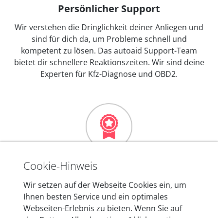
Persönlicher Support
Wir verstehen die Dringlichkeit deiner Anliegen und
sind für dich da, um Probleme schnell und
kompetent zu lösen. Das autoaid Support-Team
bietet dir schnellere Reaktionszeiten. Wir sind deine
Experten für Kfz-Diagnose und OBD2.
Mehr als 10 Jahre Erfahrung
Cookie-Hinweis
In den Kfz-Diagnosegeräten von autoaid stecken
Wir setzen auf der Webseite Cookies ein, um
mehr als 10 Jahre Erfahrung, und auch in Zukunft
Ihnen besten Service und ein optimales
entwickeln wir unsere Produkte am Standort in
Webseiten-Erlebnis zu bieten. Wenn Sie auf
Berlin laufend weiter. Auf diese Qualität vertrauen