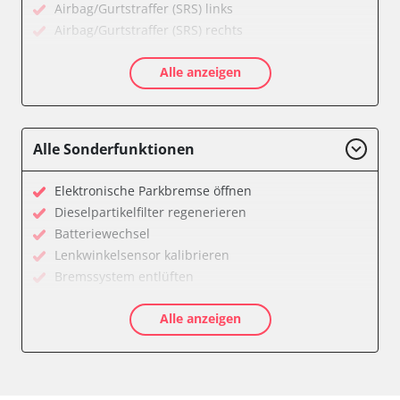
Airbag/Gurtstraffer (SRS) links
Airbag/Gurtstraffer (SRS) rechts
Aktive Rollstabilisierung (ARS)
Alle anzeigen
Aktivlenkung
Anhängersteuergerät
Batteriemanagement
Bedieneinheit
Alle Sonderfunktionen
Bedieneinheit Mittelkonsole
Bildverarbeitung
Elektronische Parkbremse öffnen
Bordcomputer
Dieselpartikelfilter regenerieren
CD-Wechsler
Batteriewechsel
Command
Lenkwinkelsensor kalibrieren
Dachbedieneinheit (DBE)
Bremssystem entlüften
Dämpfungssystem hinten links
Drosselklappe anlernen
Dämpfungssystem hinten rechts
Alle anzeigen
Elektronische Parkbremse kalibrieren
Dämpfungssystem vorne links
Ölservicerückstellung
Dämpfungssystem vorne rechts
Anpassungsparameter zurücksetzen
Diagnoseschnittstelle (EOBD/OBDII)
Bremsdrucksensor Nullpunkt-Kompensation
Diebstahlwarnanlage