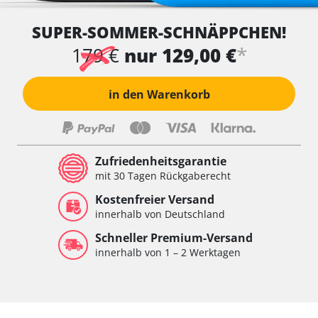
Wegfahrsperre
SUPER-SOMMER-SCHNÄPPCHEN!
Wischersteuerung
Xenon links
*
179 €
nur 129,00 €
Xenon rechts
Zentrale Bedieneinheit
in den Warenkorb
Zentralelektronik
Zentralelektronik hinten
Zentralelektronik vorne
Zentralelektronik vorne Beifahrer
Zufriedenheitsgarantie
Zentralelektronik vorne Fahrer
mit 30 Tagen Rückgaberecht
Verfügbarkeit abhängig von Modell, Motorisierung, Ausstattung
Kostenfreier Versand
und Konfiguration
innerhalb von Deutschland
Schneller Premium-Versand
innerhalb von 1 – 2 Werktagen