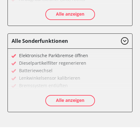
Aktive Rollstabilisierung (ARS)
Alle anzeigen
Aktivlenkung
Anhängersteuergerät
Batteriemanagement
Bedieneinheit
Alle Sonderfunktionen
Bedieneinheit Mittelkonsole
Bildverarbeitung
Elektronische Parkbremse öffnen
Bordcomputer
Dieselpartikelfilter regenerieren
CD-Wechsler
Batteriewechsel
Command
Lenkwinkelsensor kalibrieren
Dachbedieneinheit (DBE)
Bremssystem entlüften
Dämpfungssystem hinten links
Drosselklappe anlernen
Dämpfungssystem hinten rechts
Alle anzeigen
Elektronische Parkbremse kalibrieren
Dämpfungssystem vorne links
Ölservicerückstellung
Dämpfungssystem vorne rechts
Anpassungsparameter zurücksetzen
Diagnoseschnittstelle (EOBD/OBDII)
Bremsdrucksensor Nullpunkt-Kompensation
Diebstahlwarnanlage
Dieselpartikelfilter einstellen
Dynamiksteuerung
Dieselpartikelfilter wechseln