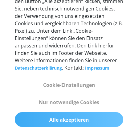
den Button „Alle akzeptieren“ klicken, stimmen
Unternehmen.
Sie, neben technisch notwendigen Cookies,
der Verwendung von uns eingesetzten
Cookies und vergleichbaren Technologien (z.B.
Pixel) zu. Unter dem Link „Cookie-
Einstellungen“ können Sie den Einsatz
Technische Details &
anpassen und widerrufen. Den Link hierfür
Lieferumfang
finden Sie auch im Footer der Webseite.
Weitere Informationen finden Sie in unserer
. Kontakt:
.
Datenschutzerklärung
Impressum
Abmessungen
Cookie-Einstellungen
55 mm x 25 mm x 12 mm
Nur notwendige Cookies
Gewicht
200 g
Alle akzeptieren
OBD2-Pins