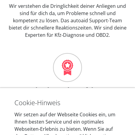
Wir verstehen die Dringlichkeit deiner Anliegen und
sind für dich da, um Probleme schnell und
kompetent zu lösen. Das autoaid Support-Team
bietet dir schnellere Reaktionszeiten. Wir sind deine
Experten für Kfz-Diagnose und OBD2.
Mehr als 10 Jahre Erfahrung
In den Kfz-Diagnosegeräten von autoaid stecken
Cookie-Hinweis
mehr als 10 Jahre Erfahrung, und auch in Zukunft
Wir setzen auf der Webseite Cookies ein, um
entwickeln wir unsere Produkte am Standort in
Ihnen besten Service und ein optimales
Berlin laufend weiter. Auf diese Qualität vertrauen
Webseiten-Erlebnis zu bieten. Wenn Sie auf
heute mehr als 60.000 Privatkunden und