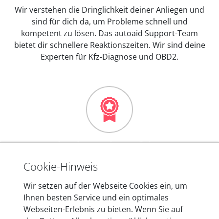
Wir verstehen die Dringlichkeit deiner Anliegen und
sind für dich da, um Probleme schnell und
kompetent zu lösen. Das autoaid Support-Team
bietet dir schnellere Reaktionszeiten. Wir sind deine
Experten für Kfz-Diagnose und OBD2.
Mehr als 10 Jahre Erfahrung
In den Kfz-Diagnosegeräten von autoaid stecken
Cookie-Hinweis
mehr als 10 Jahre Erfahrung, und auch in Zukunft
Wir setzen auf der Webseite Cookies ein, um
entwickeln wir unsere Produkte am Standort in
Ihnen besten Service und ein optimales
Berlin laufend weiter. Auf diese Qualität vertrauen
Webseiten-Erlebnis zu bieten. Wenn Sie auf
heute mehr als 60.000 Privatkunden und