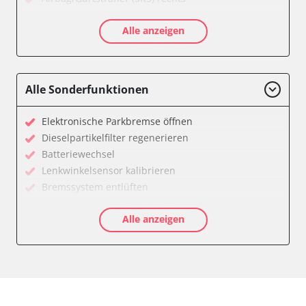
Aktive Rollstabilisierung (ARS)
Alle anzeigen
Aktivlenkung
Anhängersteuergerät
Batteriemanagement
Bedieneinheit
Alle Sonderfunktionen
Bedieneinheit Mittelkonsole
Bildverarbeitung
Elektronische Parkbremse öffnen
Bordcomputer
Dieselpartikelfilter regenerieren
CD-Wechsler
Batteriewechsel
Command
Lenkwinkelsensor kalibrieren
Dachbedieneinheit (DBE)
Bremssystem entlüften
Dämpfungssystem hinten links
Drosselklappe anlernen
Dämpfungssystem hinten rechts
Alle anzeigen
Elektronische Parkbremse kalibrieren
Dämpfungssystem vorne links
Ölservicerückstellung
Dämpfungssystem vorne rechts
Anpassungsparameter zurücksetzen
Diagnoseschnittstelle (EOBD/OBDII)
Bremsdrucksensor Nullpunkt-Kompensation
Diebstahlwarnanlage
Dieselpartikelfilter einstellen
Dynamiksteuerung
Dieselpartikelfilter wechseln