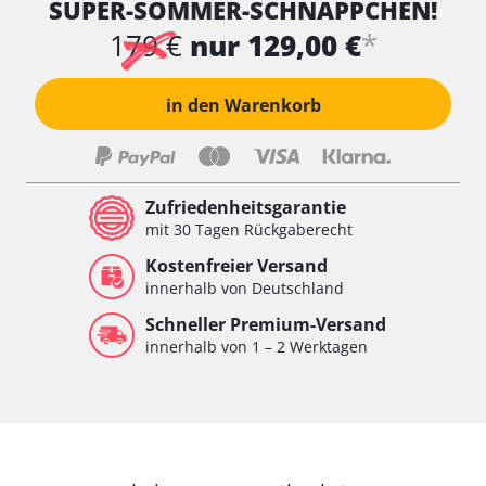
SUPER-SOMMER-SCHNÄPPCHEN!
Wischersteuerung
Xenon links
*
179 €
nur 129,00 €
Xenon rechts
Zentrale Bedieneinheit
in den Warenkorb
Zentralelektronik
Zentralelektronik hinten
Zentralelektronik vorne
Zentralelektronik vorne Beifahrer
Zufriedenheitsgarantie
Zentralelektronik vorne Fahrer
mit 30 Tagen Rückgaberecht
Verfügbarkeit abhängig von Modell, Motorisierung, Ausstattung
Kostenfreier Versand
und Konfiguration
innerhalb von Deutschland
Schneller Premium-Versand
innerhalb von 1 – 2 Werktagen