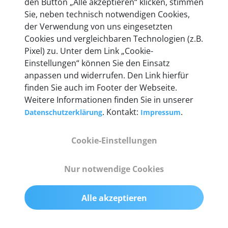
den Button „Alle akzeptieren“ klicken, stimmen
Unternehmen.
Sie, neben technisch notwendigen Cookies,
der Verwendung von uns eingesetzten
Cookies und vergleichbaren Technologien (z.B.
Pixel) zu. Unter dem Link „Cookie-
Einstellungen“ können Sie den Einsatz
Technische Details &
anpassen und widerrufen. Den Link hierfür
Lieferumfang
finden Sie auch im Footer der Webseite.
Weitere Informationen finden Sie in unserer
. Kontakt:
.
Datenschutzerklärung
Impressum
Abmessungen
Cookie-Einstellungen
55 mm x 25 mm x 12 mm
Nur notwendige Cookies
Gewicht
200 g
Alle akzeptieren
OBD2-Pins