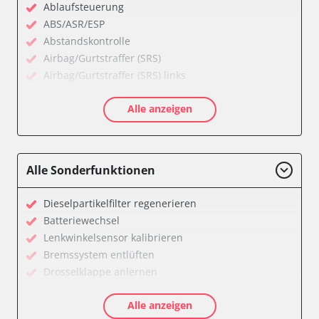
Ablaufsteuerung
ABS/ASR/ESP
Abstandskontrolle
Airbag/Gurtstraffer (SRS)
Airbag/Gurtstraffer (SRS) links
Airbag/Gurtstraffer (SRS) rechts
Alle anzeigen
Allradelektronik
Anhängersteuergerät
Batterieladeregelung
Batteriemanagement
Alle Sonderfunktionen
Bremskraftverstärker
Dachelektronik
Dieselpartikelfilter regenerieren
Diagnoseschnittstelle (EOBD/OBDII)
Batteriewechsel
Differentialsperre
Lenkwinkelsensor kalibrieren
Einparkhilfe
Bremssystem entlüften
Einparkhilfe Lenkhilfe
Drosselklappe anlernen
Fahrtrichtungskamera
AGR Ventil anlernen
Federung
Alle anzeigen
Luftmassenmesser anlernen
Fernlichtassistent