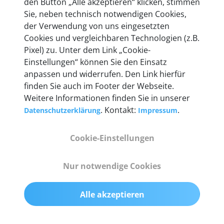
den Button „Alle akzeptieren“ klicken, stimmen
mehr als 10 Jahre Erfahrung, und auch in Zukunft
Sie, neben technisch notwendigen Cookies,
entwickeln wir unsere Produkte am Standort in
der Verwendung von uns eingesetzten
Berlin laufend weiter. Auf diese Qualität vertrauen
Cookies und vergleichbaren Technologien (z.B.
heute mehr als 60.000 Privatkunden und
Pixel) zu. Unter dem Link „Cookie-
Unternehmen.
Einstellungen“ können Sie den Einsatz
anpassen und widerrufen. Den Link hierfür
finden Sie auch im Footer der Webseite.
Weitere Informationen finden Sie in unserer
. Kontakt:
.
Datenschutzerklärung
Impressum
Technische Details &
Lieferumfang
Cookie-Einstellungen
Nur notwendige Cookies
Abmessungen
55 mm x 25 mm x 12 mm
Alle akzeptieren
Gewicht