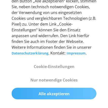
den Button „Alle akzeptieren“ klicken, stimmen
mehr als 10 Jahre Erfahrung, und auch in Zukunft
Sie, neben technisch notwendigen Cookies,
entwickeln wir unsere Produkte am Standort in
der Verwendung von uns eingesetzten
Berlin laufend weiter. Auf diese Qualität vertrauen
Cookies und vergleichbaren Technologien (z.B.
heute mehr als 60.000 Privatkunden und
Pixel) zu. Unter dem Link „Cookie-
Unternehmen.
Einstellungen“ können Sie den Einsatz
anpassen und widerrufen. Den Link hierfür
finden Sie auch im Footer der Webseite.
Weitere Informationen finden Sie in unserer
. Kontakt:
.
Datenschutzerklärung
Impressum
Technische Details &
Lieferumfang
Cookie-Einstellungen
Nur notwendige Cookies
Abmessungen
55 mm x 25 mm x 12 mm
Alle akzeptieren
Gewicht