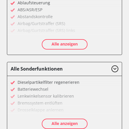
Ablaufsteuerung
ABS/ASR/ESP
Abstandskontrolle
Airbag/Gurtstraffer (SRS)
Airbag/Gurtstraffer (SRS) links
Airbag/Gurtstraffer (SRS) rechts
Alle anzeigen
Allradelektronik
Anhängersteuergerät
Batterieladeregelung
Batteriemanagement
Alle Sonderfunktionen
Bremskraftverstärker
Dachelektronik
Dieselpartikelfilter regenerieren
Diagnoseschnittstelle (EOBD/OBDII)
Batteriewechsel
Differentialsperre
Lenkwinkelsensor kalibrieren
Einparkhilfe
Bremssystem entlüften
Einparkhilfe Lenkhilfe
Drosselklappe anlernen
Fahrtrichtungskamera
AGR Ventil anlernen
Federung
Alle anzeigen
Luftmassenmesser anlernen
Fernlichtassistent