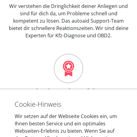
Wir verstehen die Dringlichkeit deiner Anliegen und
sind für dich da, um Probleme schnell und
kompetent zu lösen. Das autoaid Support-Team
bietet dir schnellere Reaktionszeiten. Wir sind deine
Experten für Kfz-Diagnose und OBD2.
Mehr als 10 Jahre Erfahrung
In den Kfz-Diagnosegeräten von autoaid stecken
Cookie-Hinweis
mehr als 10 Jahre Erfahrung, und auch in Zukunft
Wir setzen auf der Webseite Cookies ein, um
entwickeln wir unsere Produkte am Standort in
Ihnen besten Service und ein optimales
Berlin laufend weiter. Auf diese Qualität vertrauen
Webseiten-Erlebnis zu bieten. Wenn Sie auf
heute mehr als 60.000 Privatkunden und