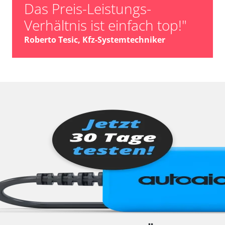
Das Preis-Leistungs-
Verhältnis ist einfach top!"
Roberto Tesic, Kfz-Systemtechniker