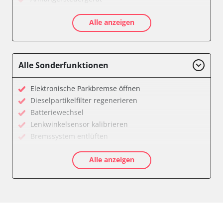
Batteriemanagement
Alle anzeigen
Dachbedieneinheit (DBE)
Diagnoseschnittstelle (EOBD/OBDII)
Diesel Additiv-System
Einparkhilfe
Alle Sonderfunktionen
Feststellbremse (EPB / SBC)
Getriebesteuerung
Elektronische Parkbremse öffnen
Global Positioning System (GPS)
Dieselpartikelfilter regenerieren
Heckklappe
Batteriewechsel
Klimaanlage
Lenkwinkelsensor kalibrieren
Kombiinstrument
Bremssystem entlüften
Lenkradwinkel-Sensor
Drosselklappe anlernen
Lenksäuleneinheit
Alle anzeigen
AGR Ventil anlernen
Lichtsteuerung
Luftmassenmesser anlernen
Medienplayer
Elektronische Parkbremse kalibrieren
Motorsteuerung (EMS)
Ölservicerückstellung
Navigationssystem
Anpassungsparameter zurücksetzen
Sensorelektronik
Bremsdrucksensor Nullpunkt-Kompensation