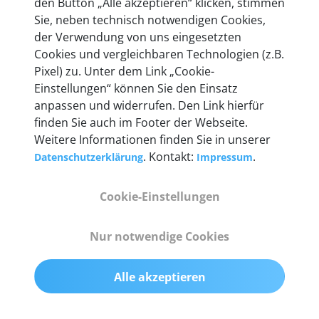
den Button „Alle akzeptieren“ klicken, stimmen
Unternehmen.
Sie, neben technisch notwendigen Cookies,
der Verwendung von uns eingesetzten
Cookies und vergleichbaren Technologien (z.B.
Pixel) zu. Unter dem Link „Cookie-
Einstellungen“ können Sie den Einsatz
Technische Details &
anpassen und widerrufen. Den Link hierfür
Lieferumfang
finden Sie auch im Footer der Webseite.
Weitere Informationen finden Sie in unserer
. Kontakt:
.
Datenschutzerklärung
Impressum
Abmessungen
Cookie-Einstellungen
55 mm x 25 mm x 12 mm
Nur notwendige Cookies
Gewicht
200 g
Alle akzeptieren
OBD2-Pins