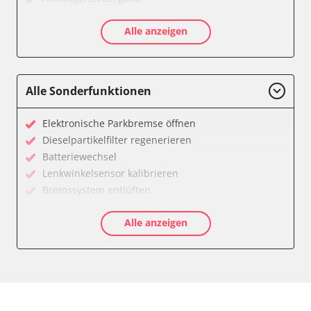
Batteriemanagement
Alle anzeigen
Dachbedieneinheit (DBE)
Diagnoseschnittstelle (EOBD/OBDII)
Diesel Additiv-System
Einparkhilfe
Alle Sonderfunktionen
Feststellbremse (EPB / SBC)
Getriebesteuerung
Elektronische Parkbremse öffnen
Global Positioning System (GPS)
Dieselpartikelfilter regenerieren
Heckklappe
Batteriewechsel
Klimaanlage
Lenkwinkelsensor kalibrieren
Kombiinstrument
Bremssystem entlüften
Lenkradwinkel-Sensor
Drosselklappe anlernen
Lenksäuleneinheit
Alle anzeigen
AGR Ventil anlernen
Lichtsteuerung
Luftmassenmesser anlernen
Medienplayer
Elektronische Parkbremse kalibrieren
Motorsteuerung (EMS)
Ölservicerückstellung
Navigationssystem
Anpassungsparameter zurücksetzen
Sensorelektronik
Bremsdrucksensor Nullpunkt-Kompensation