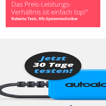
Das Preis-Leistungs-
Verhältnis ist einfach top!"
Roberto Tesic, Kfz-Systemtechniker