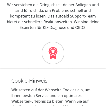
Wir verstehen die Dringlichkeit deiner Anliegen und
sind für dich da, um Probleme schnell und
kompetent zu lösen. Das autoaid Support-Team
bietet dir schnellere Reaktionszeiten. Wir sind deine
Experten für Kfz-Diagnose und OBD2.
Mehr als 10 Jahre Erfahrung
In den Kfz-Diagnosegeräten von autoaid stecken
Cookie-Hinweis
mehr als 10 Jahre Erfahrung, und auch in Zukunft
Wir setzen auf der Webseite Cookies ein, um
entwickeln wir unsere Produkte am Standort in
Ihnen besten Service und ein optimales
Berlin laufend weiter. Auf diese Qualität vertrauen
Webseiten-Erlebnis zu bieten. Wenn Sie auf
heute mehr als 60.000 Privatkunden und