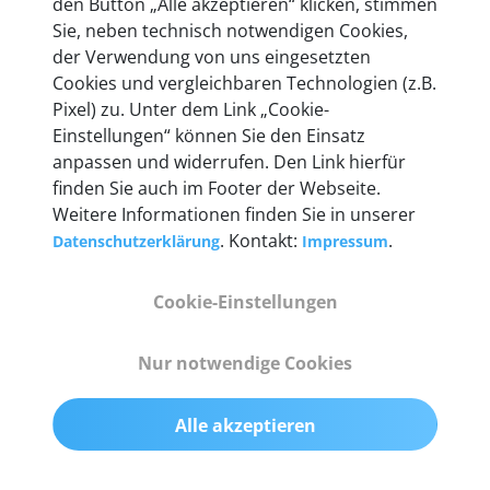
den Button „Alle akzeptieren“ klicken, stimmen
Unternehmen.
Sie, neben technisch notwendigen Cookies,
der Verwendung von uns eingesetzten
Cookies und vergleichbaren Technologien (z.B.
Pixel) zu. Unter dem Link „Cookie-
Einstellungen“ können Sie den Einsatz
Technische Details &
anpassen und widerrufen. Den Link hierfür
Lieferumfang
finden Sie auch im Footer der Webseite.
Weitere Informationen finden Sie in unserer
. Kontakt:
.
Datenschutzerklärung
Impressum
Abmessungen
Cookie-Einstellungen
55 mm x 25 mm x 12 mm
Nur notwendige Cookies
Gewicht
200 g
Alle akzeptieren
OBD2-Pins