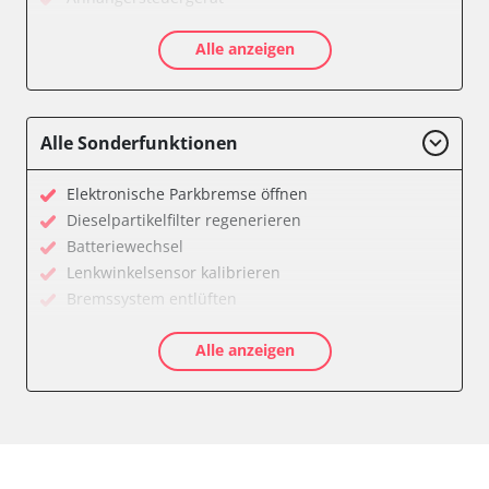
Batteriemanagement
Alle anzeigen
Dachbedieneinheit (DBE)
Diagnoseschnittstelle (EOBD/OBDII)
Diesel Additiv-System
Einparkhilfe
Alle Sonderfunktionen
Feststellbremse (EPB / SBC)
Getriebesteuerung
Elektronische Parkbremse öffnen
Global Positioning System (GPS)
Dieselpartikelfilter regenerieren
Heckklappe
Batteriewechsel
Klimaanlage
Lenkwinkelsensor kalibrieren
Kombiinstrument
Bremssystem entlüften
Lenkradwinkel-Sensor
Drosselklappe anlernen
Lenksäuleneinheit
Alle anzeigen
AGR Ventil anlernen
Lichtsteuerung
Luftmassenmesser anlernen
Medienplayer
Elektronische Parkbremse kalibrieren
Motorsteuerung (EMS)
Ölservicerückstellung
Navigationssystem
Anpassungsparameter zurücksetzen
Sensorelektronik
Bremsdrucksensor Nullpunkt-Kompensation