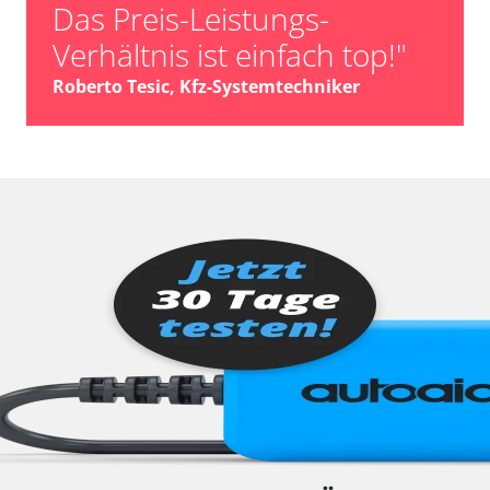
Das Preis-Leistungs-
Verhältnis ist einfach top!"
Roberto Tesic, Kfz-Systemtechniker