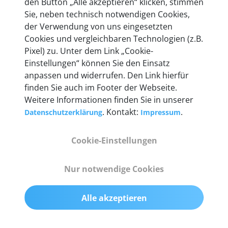
den Button „Alle akzeptieren“ klicken, stimmen
Unternehmen.
Sie, neben technisch notwendigen Cookies,
der Verwendung von uns eingesetzten
Cookies und vergleichbaren Technologien (z.B.
Pixel) zu. Unter dem Link „Cookie-
Einstellungen“ können Sie den Einsatz
Technische Details &
anpassen und widerrufen. Den Link hierfür
Lieferumfang
finden Sie auch im Footer der Webseite.
Weitere Informationen finden Sie in unserer
. Kontakt:
.
Datenschutzerklärung
Impressum
Abmessungen
Cookie-Einstellungen
55 mm x 25 mm x 12 mm
Nur notwendige Cookies
Gewicht
200 g
Alle akzeptieren
OBD2-Pins