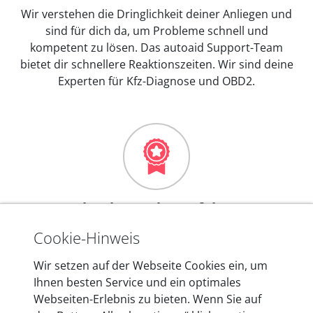
Wir verstehen die Dringlichkeit deiner Anliegen und
sind für dich da, um Probleme schnell und
kompetent zu lösen. Das autoaid Support-Team
bietet dir schnellere Reaktionszeiten. Wir sind deine
Experten für Kfz-Diagnose und OBD2.
Mehr als 10 Jahre Erfahrung
In den Kfz-Diagnosegeräten von autoaid stecken
Cookie-Hinweis
mehr als 10 Jahre Erfahrung, und auch in Zukunft
Wir setzen auf der Webseite Cookies ein, um
entwickeln wir unsere Produkte am Standort in
Ihnen besten Service und ein optimales
Berlin laufend weiter. Auf diese Qualität vertrauen
Webseiten-Erlebnis zu bieten. Wenn Sie auf
heute mehr als 60.000 Privatkunden und