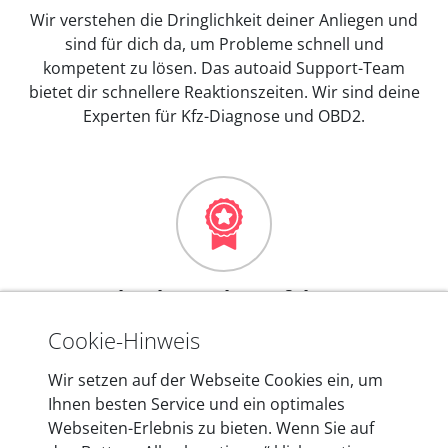
Wir verstehen die Dringlichkeit deiner Anliegen und
sind für dich da, um Probleme schnell und
kompetent zu lösen. Das autoaid Support-Team
bietet dir schnellere Reaktionszeiten. Wir sind deine
Experten für Kfz-Diagnose und OBD2.
Mehr als 10 Jahre Erfahrung
In den Kfz-Diagnosegeräten von autoaid stecken
Cookie-Hinweis
mehr als 10 Jahre Erfahrung, und auch in Zukunft
Wir setzen auf der Webseite Cookies ein, um
entwickeln wir unsere Produkte am Standort in
Ihnen besten Service und ein optimales
Berlin laufend weiter. Auf diese Qualität vertrauen
Webseiten-Erlebnis zu bieten. Wenn Sie auf
heute mehr als 60.000 Privatkunden und