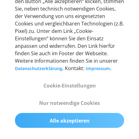
den Button „Alle akzeptieren“ klicken, stimmen
Unternehmen.
Sie, neben technisch notwendigen Cookies,
der Verwendung von uns eingesetzten
Cookies und vergleichbaren Technologien (z.B.
Pixel) zu. Unter dem Link „Cookie-
Einstellungen“ können Sie den Einsatz
Technische Details &
anpassen und widerrufen. Den Link hierfür
Lieferumfang
finden Sie auch im Footer der Webseite.
Weitere Informationen finden Sie in unserer
. Kontakt:
.
Datenschutzerklärung
Impressum
Abmessungen
Cookie-Einstellungen
55 mm x 25 mm x 12 mm
Nur notwendige Cookies
Gewicht
200 g
Alle akzeptieren
OBD2-Pins