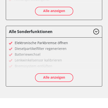
Batteriemanagement
Alle anzeigen
Dachbedieneinheit (DBE)
Diagnoseschnittstelle (EOBD/OBDII)
Diesel Additiv-System
Einparkhilfe
Alle Sonderfunktionen
Feststellbremse (EPB / SBC)
Getriebesteuerung
Elektronische Parkbremse öffnen
Global Positioning System (GPS)
Dieselpartikelfilter regenerieren
Heckklappe
Batteriewechsel
Klimaanlage
Lenkwinkelsensor kalibrieren
Kombiinstrument
Bremssystem entlüften
Lenkradwinkel-Sensor
Drosselklappe anlernen
Lenksäuleneinheit
Alle anzeigen
AGR Ventil anlernen
Lichtsteuerung
Luftmassenmesser anlernen
Medienplayer
Elektronische Parkbremse kalibrieren
Motorsteuerung (EMS)
Ölservicerückstellung
Navigationssystem
Anpassungsparameter zurücksetzen
Sensorelektronik
Bremsdrucksensor Nullpunkt-Kompensation