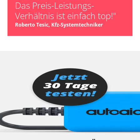
Das Preis-Leistungs-
Verhältnis ist einfach top!"
Roberto Tesic, Kfz-Systemtechniker