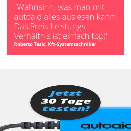
"Wahnsinn, was man mit
autoaid alles auslesen kann!
Das Preis-Leistungs-
Verhältnis ist einfach top!"
Roberto Tesic, Kfz-Systemtechniker