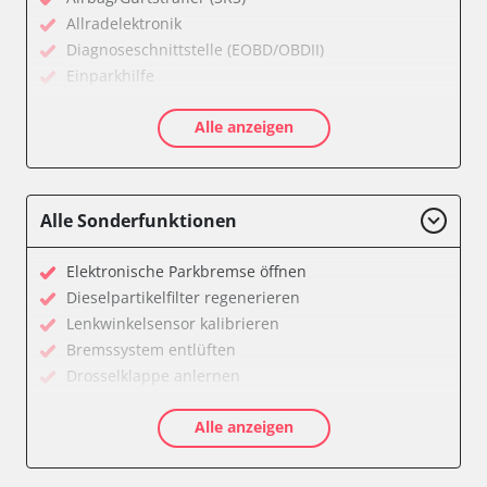
Allradelektronik
Diagnoseschnittstelle (EOBD/OBDII)
Einparkhilfe
Feststellbremse (EPB / SBC)
Alle anzeigen
Getriebesteuerung
Karosseriesteuerung
Klimaanlage
Kombiinstrument
Alle Sonderfunktionen
Lichtsteuerung
Motorsteuerung (EMS)
Elektronische Parkbremse öffnen
Reifendruckkontrolle (RDK)
Dieselpartikelfilter regenerieren
Servolenkung
Lenkwinkelsensor kalibrieren
Soundsystem
Bremssystem entlüften
Wegfahrsperre
Drosselklappe anlernen
Zentralelektronik
AGR Ventil anlernen
Zentralelektronik vorne Beifahrer
Alle anzeigen
Kraftstofftank entleeren
Verfügbarkeit abhängig von Modell, Motorisierung, Ausstattung
Elektronische Parkbremse kalibrieren
und Konfiguration
Abblendgeschwindigkeit