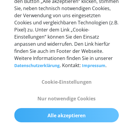
den Button „Alle akzeptieren“ klicken, stimmen
entwickeln wir unsere Produkte am Standort in
Sie, neben technisch notwendigen Cookies,
Berlin laufend weiter. Auf diese Qualität vertrauen
der Verwendung von uns eingesetzten
heute mehr als 60.000 Privatkunden und
Cookies und vergleichbaren Technologien (z.B.
Unternehmen.
Pixel) zu. Unter dem Link „Cookie-
Einstellungen“ können Sie den Einsatz
anpassen und widerrufen. Den Link hierfür
finden Sie auch im Footer der Webseite.
Weitere Informationen finden Sie in unserer
Technische Details &
. Kontakt:
.
Datenschutzerklärung
Impressum
Lieferumfang
Cookie-Einstellungen
Abmessungen
Nur notwendige Cookies
55 mm x 25 mm x 12 mm
Alle akzeptieren
Gewicht
200 g