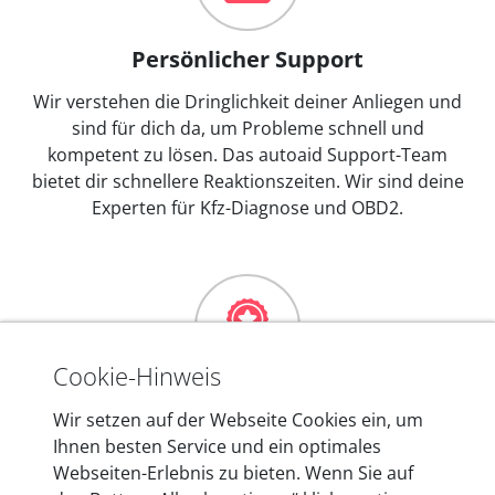
Persönlicher Support
Wir verstehen die Dringlichkeit deiner Anliegen und
sind für dich da, um Probleme schnell und
kompetent zu lösen. Das autoaid Support-Team
bietet dir schnellere Reaktionszeiten. Wir sind deine
Experten für Kfz-Diagnose und OBD2.
Cookie-Hinweis
Mehr als 10 Jahre Erfahrung
Wir setzen auf der Webseite Cookies ein, um
Ihnen besten Service und ein optimales
In den Kfz-Diagnosegeräten von autoaid stecken
Webseiten-Erlebnis zu bieten. Wenn Sie auf
mehr als 10 Jahre Erfahrung, und auch in Zukunft