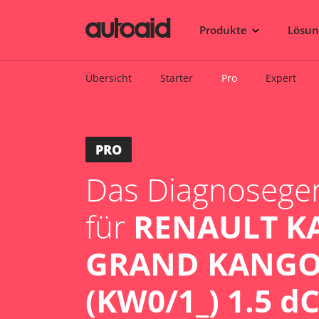
Produkte
Lösu
Übersicht
Starter
Pro
Expert
PRO
Das Diagnosegerä
für
RENAULT K
GRAND KANGOO
(KW0/1_) 1.5 dC