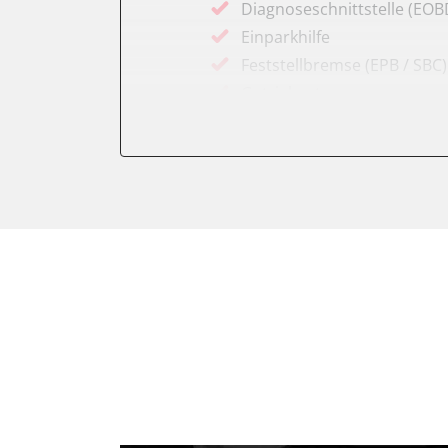
Diagnoseschnittstelle (EOB
Einparkhilfe
Feststellbremse (EPB / SBC)
Getriebesteuerung
Karosseriesteuerung
Klimaanlage
Kombiinstrument
Lichtsteuerung
Motorsteuerung (EMS)
Reifendruckkontrolle (RDK)
Servolenkung
Soundsystem
Wegfahrsperre
Zentralelektronik
Zentralelektronik vorne Bei