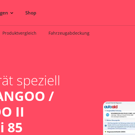
ngen
Shop
Produktvergleich
Fahrzeugabdeckung
t speziell
ANGOO /
 II
i 85