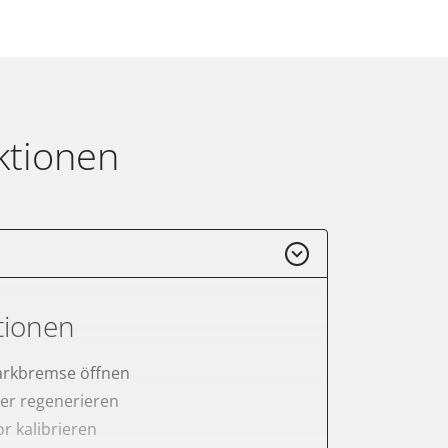
ktionen
tionen
arkbremse öffnen
lter regenerieren
r kalibrieren