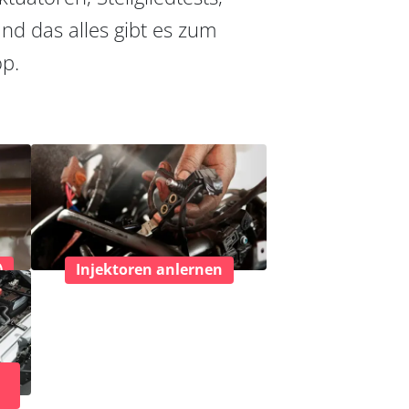
nd das alles gibt es zum
op.
)
Injektoren anlernen