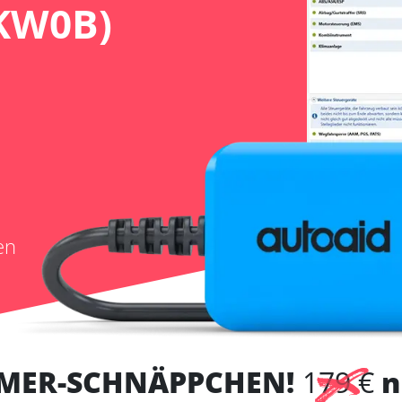
KW0B)
en
MER-SCHNÄPPCHEN!
179 €
n