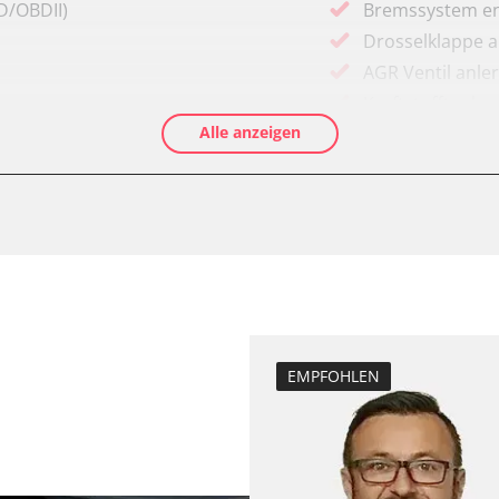
D/OBDII)
Bremssystem en
Drosselklappe 
AGR Ventil anle
Kraftstofftank e
Alle anzeigen
Elektronische P
Abblendgeschwi
Anpassungspara
Aufblendgeschw
Dieselpartikelfil
Dieselpartikelfi
Differenzdruck 
Elektronische P
EMPFOHLEN
Grundeinstellu
Hochdruckpumpe 
fahrer
Injektor Adapti
Injektoren einst