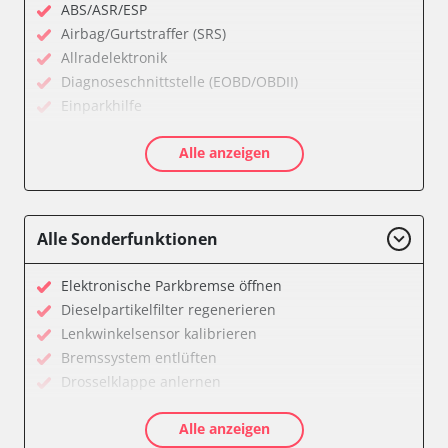
ABS/ASR/ESP
Airbag/Gurtstraffer (SRS)
Allradelektronik
Diagnoseschnittstelle (EOBD/OBDII)
Einparkhilfe
Feststellbremse (EPB / SBC)
Alle anzeigen
Getriebesteuerung
Karosseriesteuerung
Klimaanlage
Kombiinstrument
Alle Sonderfunktionen
Lichtsteuerung
Motorsteuerung (EMS)
Elektronische Parkbremse öffnen
Reifendruckkontrolle (RDK)
Dieselpartikelfilter regenerieren
Servolenkung
Lenkwinkelsensor kalibrieren
Soundsystem
Bremssystem entlüften
Wegfahrsperre
Drosselklappe anlernen
Zentralelektronik
AGR Ventil anlernen
Zentralelektronik vorne Beifahrer
Alle anzeigen
Kraftstofftank entleeren