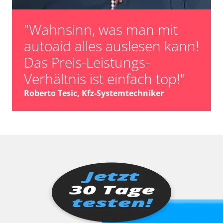
"Wahnsinn, was man mit
autoaid alles auslesen kann!
Das Preis-Leistungs-
Verhältnis ist einfach top!"
Roberto Tesic, Kfz-Systemtechniker