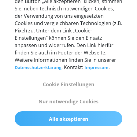
den Button „Alle akzeptieren“ klicken, stimmen
mehr als 10 Jahre Erfahrung, und auch in Zukunft
Sie, neben technisch notwendigen Cookies,
entwickeln wir unsere Produkte am Standort in
der Verwendung von uns eingesetzten
Berlin laufend weiter. Auf diese Qualität vertrauen
Cookies und vergleichbaren Technologien (z.B.
heute mehr als 60.000 Privatkunden und
Pixel) zu. Unter dem Link „Cookie-
Unternehmen.
Einstellungen“ können Sie den Einsatz
anpassen und widerrufen. Den Link hierfür
finden Sie auch im Footer der Webseite.
Weitere Informationen finden Sie in unserer
. Kontakt:
.
Datenschutzerklärung
Impressum
Technische Details &
Lieferumfang
Cookie-Einstellungen
Nur notwendige Cookies
Abmessungen
55 mm x 25 mm x 12 mm
Alle akzeptieren
Gewicht