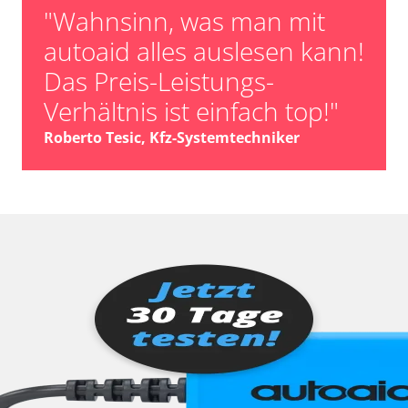
"Wahnsinn, was man mit
autoaid alles auslesen kann!
Das Preis-Leistungs-
Verhältnis ist einfach top!"
Roberto Tesic, Kfz-Systemtechniker