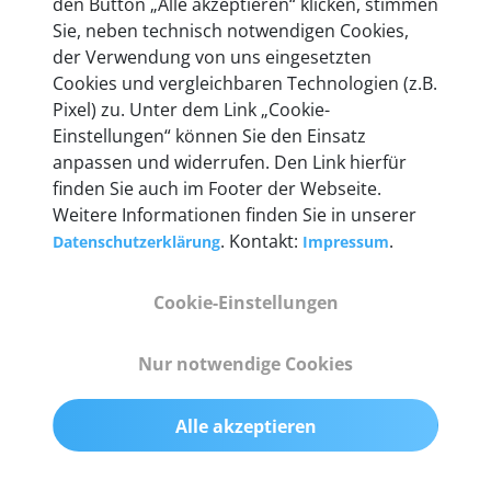
den Button „Alle akzeptieren“ klicken, stimmen
entwickeln wir unsere Produkte am Standort in
Sie, neben technisch notwendigen Cookies,
Berlin laufend weiter. Auf diese Qualität vertrauen
der Verwendung von uns eingesetzten
heute mehr als 60.000 Privatkunden und
Cookies und vergleichbaren Technologien (z.B.
Unternehmen.
Pixel) zu. Unter dem Link „Cookie-
Einstellungen“ können Sie den Einsatz
anpassen und widerrufen. Den Link hierfür
finden Sie auch im Footer der Webseite.
Weitere Informationen finden Sie in unserer
Technische Details &
. Kontakt:
.
Datenschutzerklärung
Impressum
Lieferumfang
Cookie-Einstellungen
Abmessungen
Nur notwendige Cookies
55 mm x 25 mm x 12 mm
Alle akzeptieren
Gewicht
200 g