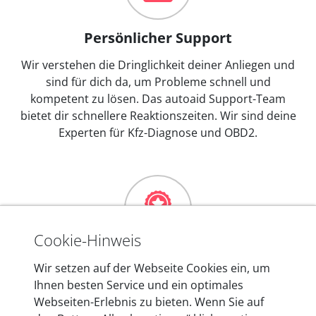
Persönlicher Support
Wir verstehen die Dringlichkeit deiner Anliegen und
sind für dich da, um Probleme schnell und
kompetent zu lösen. Das autoaid Support-Team
bietet dir schnellere Reaktionszeiten. Wir sind deine
Experten für Kfz-Diagnose und OBD2.
Cookie-Hinweis
Mehr als 10 Jahre Erfahrung
Wir setzen auf der Webseite Cookies ein, um
Ihnen besten Service und ein optimales
In den Kfz-Diagnosegeräten von autoaid stecken
Webseiten-Erlebnis zu bieten. Wenn Sie auf
mehr als 10 Jahre Erfahrung, und auch in Zukunft