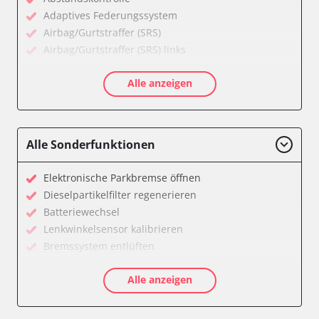
Adaptives Federungssystem
Airbag/Gurtstraffer (SRS)
Airbag/Gurtstraffer (SRS) links
Airbag/Gurtstraffer (SRS) rechts
Alle anzeigen
Aktiver Kollisionsschutz
Anhängersteuergerät
Assyst
Assyst Plus
Alle Sonderfunktionen
Batteriemanagement
Bremsassistent (BAS)
Elektronische Parkbremse öffnen
CD-Wechsler
Dieselpartikelfilter regenerieren
Command
Batteriewechsel
Dachbedieneinheit (DBE)
Lenkwinkelsensor kalibrieren
Diagnoseschnittstelle (EOBD/OBDII)
Bremssystem entlüften
Einparkhilfe
Drosselklappe anlernen
Elektronische Zündanlage
Alle anzeigen
Luftmassenmesser anlernen
Elektronisches Stabilitätsprogramm (ESP)
Elektronische Parkbremse kalibrieren
Elektronisches Wählhebel-Modul (EWM)
Ölservicerückstellung