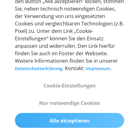
den Button „Alle akzeptieren“ klicken, stimmen
entwickeln wir unsere Produkte am Standort in
Sie, neben technisch notwendigen Cookies,
Berlin laufend weiter. Auf diese Qualität vertrauen
der Verwendung von uns eingesetzten
heute mehr als 60.000 Privatkunden und
Cookies und vergleichbaren Technologien (z.B.
Unternehmen.
Pixel) zu. Unter dem Link „Cookie-
Einstellungen“ können Sie den Einsatz
anpassen und widerrufen. Den Link hierfür
finden Sie auch im Footer der Webseite.
Weitere Informationen finden Sie in unserer
Technische Details &
. Kontakt:
.
Datenschutzerklärung
Impressum
Lieferumfang
Cookie-Einstellungen
Abmessungen
Nur notwendige Cookies
55 mm x 25 mm x 12 mm
Alle akzeptieren
Gewicht
200 g