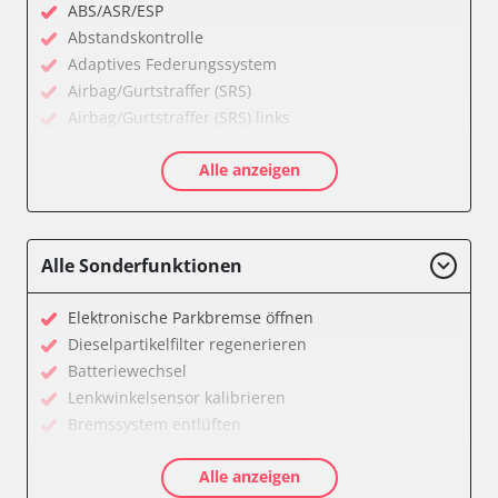
ABS/ASR/ESP
Abstandskontrolle
Adaptives Federungssystem
Airbag/Gurtstraffer (SRS)
Airbag/Gurtstraffer (SRS) links
Airbag/Gurtstraffer (SRS) rechts
Alle anzeigen
Aktiver Kollisionsschutz
Anhängersteuergerät
Assyst
Assyst Plus
Alle Sonderfunktionen
Batteriemanagement
Bremsassistent (BAS)
Elektronische Parkbremse öffnen
CD-Wechsler
Dieselpartikelfilter regenerieren
Command
Batteriewechsel
Dachbedieneinheit (DBE)
Lenkwinkelsensor kalibrieren
Diagnoseschnittstelle (EOBD/OBDII)
Bremssystem entlüften
Einparkhilfe
Drosselklappe anlernen
Elektronische Zündanlage
Alle anzeigen
Luftmassenmesser anlernen
Elektronisches Stabilitätsprogramm (ESP)