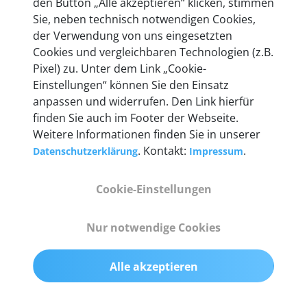
den Button „Alle akzeptieren“ klicken, stimmen
mehr als 10 Jahre Erfahrung, und auch in Zukunft
Sie, neben technisch notwendigen Cookies,
entwickeln wir unsere Produkte am Standort in
der Verwendung von uns eingesetzten
Berlin laufend weiter. Auf diese Qualität vertrauen
Cookies und vergleichbaren Technologien (z.B.
heute mehr als 60.000 Privatkunden und
Pixel) zu. Unter dem Link „Cookie-
Unternehmen.
Einstellungen“ können Sie den Einsatz
anpassen und widerrufen. Den Link hierfür
finden Sie auch im Footer der Webseite.
Weitere Informationen finden Sie in unserer
. Kontakt:
.
Datenschutzerklärung
Impressum
Technische Details &
Lieferumfang
Cookie-Einstellungen
Nur notwendige Cookies
Abmessungen
55 mm x 25 mm x 12 mm
Alle akzeptieren
Gewicht