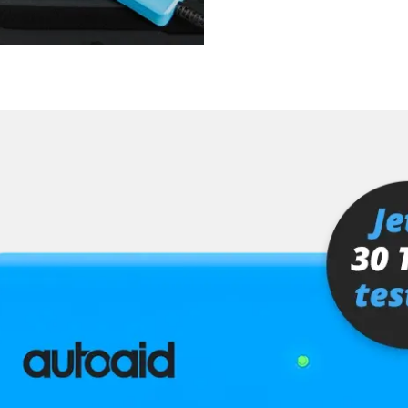
ra (TRSVC)
ng
er