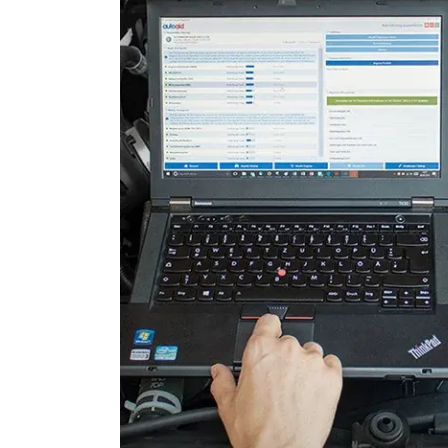
Fahrdynamik-Sitz vorne rec
Feststellbremse (EPB / SBC)
Gateway
Getriebesteuerung
Heckklappe
Hintere Bedieneinheit
Informationsanzeige
Klimaanlage
Kombiinstrument
Kraftstoffpumpe
Lenksäuleneinheit
Lichtsteuerung
Lichtsteuerung links
Lichtsteuerung rechts
Motorsteuerung (EMS)
Navigationssystem