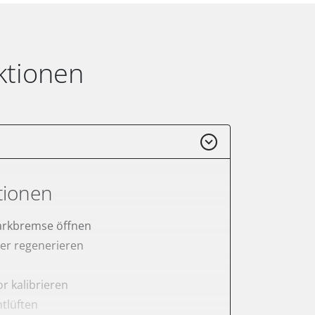
ktionen
tionen
arkbremse öffnen
lter regenerieren
r kalibrieren
tlüften