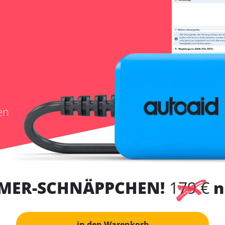
en
MER-SCHNÄPPCHEN!
179 €
n
in den Warenkorb