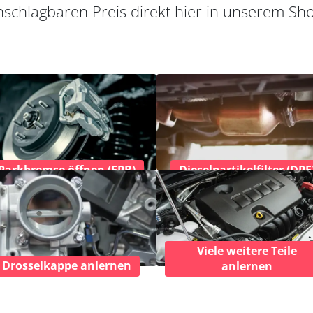
schlagbaren Preis direkt hier in unserem Sh
Parkbremse öffnen (EPB)
Dieselpartikelfilter (DPF
Viele weitere Teile
Drosselkappe anlernen
anlernen