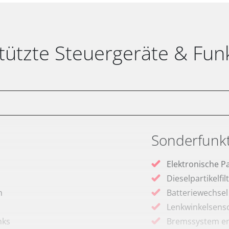
tützte Steuergeräte & Fun
Sonderfunk
Elektronische P
Dieselpartikelfi
m
Batteriewechsel
Lenkwinkelsenso
nks
Bremssystem en