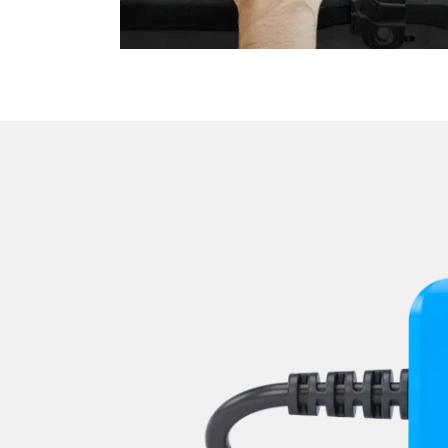
Niveauregulierung
Oben-, Hinten-, Seitenkame
Obere Bedieneinheit
Pumpe Fahrdynamik Sitz
Radar Sensoren (SGR)
Radio
Reifendruckkontrolle (RDK)
Rückfahrkamera
Schlüssellose Fernbedienu
Servolenkung
Sitzelektronik Beifahrer
Sitzelektronik Fahrer
Sitzelektronik hinten
Sitzheizung
Sitzpositionsspeicher Fahr
Soundsystem