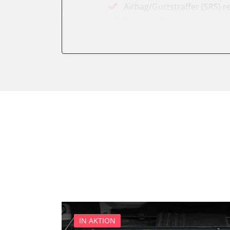
Airbag/Gurtstraffer (SRS) r
Aktiver Kollisionsschutz
Anhängersteuergerät
Assyst
Assyst Plus
Batteriemanagement
Bremsassistent (BAS)
CD-Wechsler
Command
Dachbedieneinheit (DBE)
Diagnoseschnittstelle (EOB
Einparkhilfe
Elektronische Zündanlage
Elektronisches Stabilitäts
Elektronisches Wählhebel
IN AKTION
Fahrdynamik-Sitz vorne lin