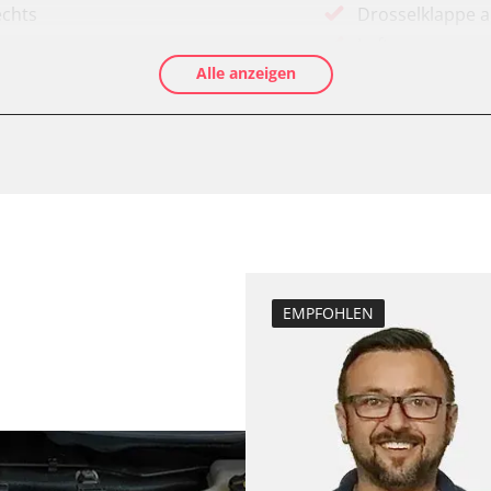
echts
Drosselklappe 
Luftmassenmess
Alle anzeigen
Elektronische P
Ölservicerückst
Anhängerkupplu
Anpassungspara
Dieselpartikelfil
Dieselpartikelfi
Differenzdruck 
Elektronische P
EMPFOHLEN
D/OBDII)
Grundeinstellu
Hochdruckpumpe 
Injektor Adapti
programm (ESP)
Injektoren einst
-Modul (EWM)
Kodierung der R
ks
Lamdasonde an