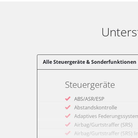
Unters
Alle Steuergeräte & Sonderfunktionen
Steuergeräte
ABS/ASR/ESP
Abstandskontrolle
Adaptives Federungssyste
Airbag/Gurtstraffer (SRS)
Airbag/Gurtstraffer (SRS) li