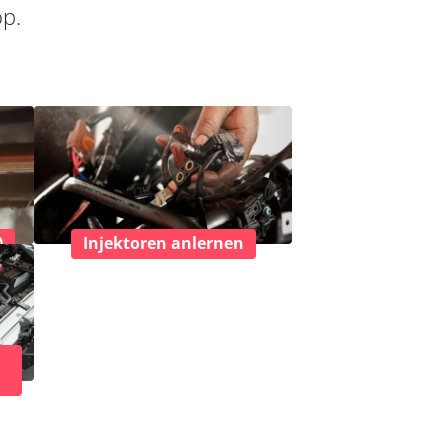
op.
)
Injektoren anlernen