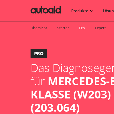
Produkte
Lösu
Übersicht
Starter
Pro
Expert
PRO
Das Diagnosegerä
für
MERCEDES-B
KLASSE (W203) 
(203.064)