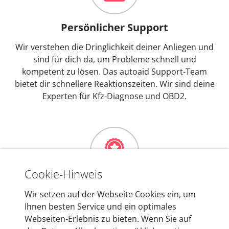
Persönlicher Support
Wir verstehen die Dringlichkeit deiner Anliegen und
sind für dich da, um Probleme schnell und
kompetent zu lösen. Das autoaid Support-Team
bietet dir schnellere Reaktionszeiten. Wir sind deine
Experten für Kfz-Diagnose und OBD2.
Cookie-Hinweis
Mehr als 10 Jahre Erfahrung
Wir setzen auf der Webseite Cookies ein, um
Ihnen besten Service und ein optimales
In den Kfz-Diagnosegeräten von autoaid stecken
Webseiten-Erlebnis zu bieten. Wenn Sie auf
mehr als 10 Jahre Erfahrung, und auch in Zukunft