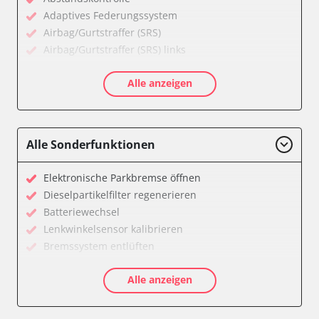
Adaptives Federungssystem
Airbag/Gurtstraffer (SRS)
Airbag/Gurtstraffer (SRS) links
Airbag/Gurtstraffer (SRS) rechts
Alle anzeigen
Aktiver Kollisionsschutz
Anhängersteuergerät
Assyst
Assyst Plus
Alle Sonderfunktionen
Batteriemanagement
Bremsassistent (BAS)
Elektronische Parkbremse öffnen
CD-Wechsler
Dieselpartikelfilter regenerieren
Command
Batteriewechsel
Dachbedieneinheit (DBE)
Lenkwinkelsensor kalibrieren
Diagnoseschnittstelle (EOBD/OBDII)
Bremssystem entlüften
Einparkhilfe
Drosselklappe anlernen
Elektronische Zündanlage
Alle anzeigen
Luftmassenmesser anlernen
Elektronisches Stabilitätsprogramm (ESP)
Elektronische Parkbremse kalibrieren
Elektronisches Wählhebel-Modul (EWM)
Ölservicerückstellung