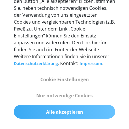
den Button „Alle akzeptieren“ klicken, stimmen
entwickeln wir unsere Produkte am Standort in
Sie, neben technisch notwendigen Cookies,
Berlin laufend weiter. Auf diese Qualität vertrauen
der Verwendung von uns eingesetzten
heute mehr als 60.000 Privatkunden und
Cookies und vergleichbaren Technologien (z.B.
Unternehmen.
Pixel) zu. Unter dem Link „Cookie-
Einstellungen“ können Sie den Einsatz
anpassen und widerrufen. Den Link hierfür
finden Sie auch im Footer der Webseite.
Weitere Informationen finden Sie in unserer
Technische Details &
. Kontakt:
.
Datenschutzerklärung
Impressum
Lieferumfang
Cookie-Einstellungen
Abmessungen
Nur notwendige Cookies
55 mm x 25 mm x 12 mm
Alle akzeptieren
Gewicht
200 g