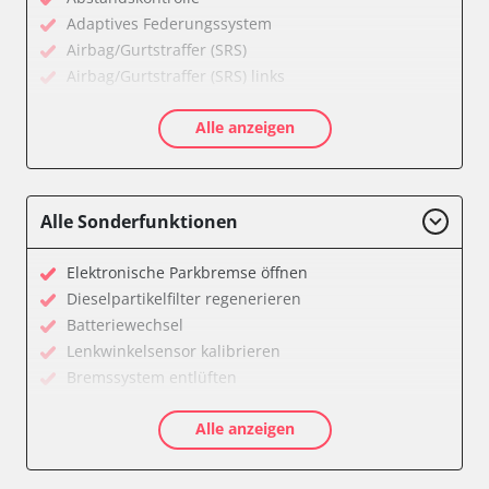
Adaptives Federungssystem
Airbag/Gurtstraffer (SRS)
Airbag/Gurtstraffer (SRS) links
Airbag/Gurtstraffer (SRS) rechts
Alle anzeigen
Aktiver Kollisionsschutz
Anhängersteuergerät
Assyst
Assyst Plus
Alle Sonderfunktionen
Batteriemanagement
Bremsassistent (BAS)
Elektronische Parkbremse öffnen
CD-Wechsler
Dieselpartikelfilter regenerieren
Command
Batteriewechsel
Dachbedieneinheit (DBE)
Lenkwinkelsensor kalibrieren
Diagnoseschnittstelle (EOBD/OBDII)
Bremssystem entlüften
Einparkhilfe
Drosselklappe anlernen
Elektronische Zündanlage
Alle anzeigen
Luftmassenmesser anlernen
Elektronisches Stabilitätsprogramm (ESP)
Elektronische Parkbremse kalibrieren
Elektronisches Wählhebel-Modul (EWM)
Ölservicerückstellung