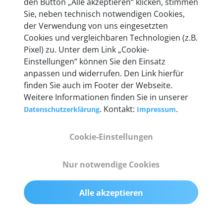
den Button „Alle akzeptieren“ klicken, stimmen
entwickeln wir unsere Produkte am Standort in
Sie, neben technisch notwendigen Cookies,
Berlin laufend weiter. Auf diese Qualität vertrauen
der Verwendung von uns eingesetzten
heute mehr als 60.000 Privatkunden und
Cookies und vergleichbaren Technologien (z.B.
Unternehmen.
Pixel) zu. Unter dem Link „Cookie-
Einstellungen“ können Sie den Einsatz
anpassen und widerrufen. Den Link hierfür
finden Sie auch im Footer der Webseite.
Weitere Informationen finden Sie in unserer
Technische Details &
. Kontakt:
.
Datenschutzerklärung
Impressum
Lieferumfang
Cookie-Einstellungen
Abmessungen
Nur notwendige Cookies
55 mm x 25 mm x 12 mm
Alle akzeptieren
Gewicht
200 g