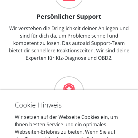
Persönlicher Support
Wir verstehen die Dringlichkeit deiner Anliegen und
sind für dich da, um Probleme schnell und
kompetent zu lösen. Das autoaid Support-Team
bietet dir schnellere Reaktionszeiten. Wir sind deine
Experten für Kfz-Diagnose und OBD2.
Cookie-Hinweis
Mehr als 10 Jahre Erfahrung
Wir setzen auf der Webseite Cookies ein, um
Ihnen besten Service und ein optimales
In den Kfz-Diagnosegeräten von autoaid stecken
Webseiten-Erlebnis zu bieten. Wenn Sie auf
mehr als 10 Jahre Erfahrung, und auch in Zukunft