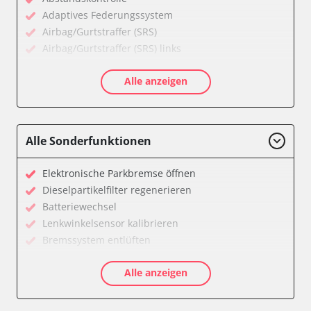
Adaptives Federungssystem
Airbag/Gurtstraffer (SRS)
Airbag/Gurtstraffer (SRS) links
Airbag/Gurtstraffer (SRS) rechts
Alle anzeigen
Aktiver Kollisionsschutz
Anhängersteuergerät
Assyst
Assyst Plus
Alle Sonderfunktionen
Batteriemanagement
Bremsassistent (BAS)
Elektronische Parkbremse öffnen
CD-Wechsler
Dieselpartikelfilter regenerieren
Command
Batteriewechsel
Dachbedieneinheit (DBE)
Lenkwinkelsensor kalibrieren
Diagnoseschnittstelle (EOBD/OBDII)
Bremssystem entlüften
Einparkhilfe
Drosselklappe anlernen
Elektronische Zündanlage
Alle anzeigen
Luftmassenmesser anlernen
Elektronisches Stabilitätsprogramm (ESP)
Elektronische Parkbremse kalibrieren
Elektronisches Wählhebel-Modul (EWM)
Ölservicerückstellung