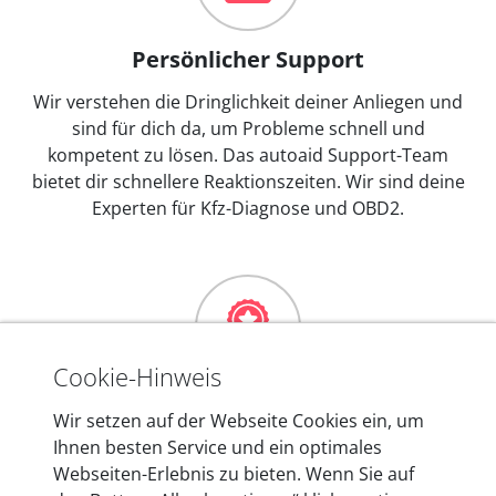
Persönlicher Support
Wir verstehen die Dringlichkeit deiner Anliegen und
sind für dich da, um Probleme schnell und
kompetent zu lösen. Das autoaid Support-Team
bietet dir schnellere Reaktionszeiten. Wir sind deine
Experten für Kfz-Diagnose und OBD2.
Cookie-Hinweis
Mehr als 10 Jahre Erfahrung
Wir setzen auf der Webseite Cookies ein, um
Ihnen besten Service und ein optimales
In den Kfz-Diagnosegeräten von autoaid stecken
Webseiten-Erlebnis zu bieten. Wenn Sie auf
mehr als 10 Jahre Erfahrung, und auch in Zukunft