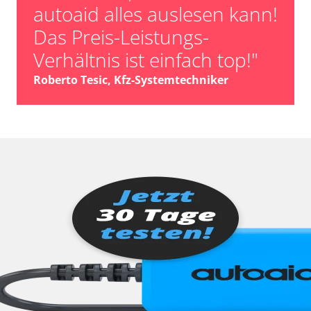
autoaid alles auslesen kann!
Das Preis-Leistungs-
Verhältnis ist einfach top!"
Roberto Tesic, Kfz-Systemtechniker