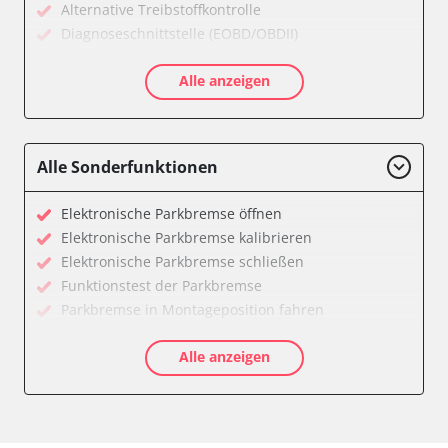
Alternative Treibstoffkontrolle
Diagnoseschnittstelle (EOBD/OBDII)
Einparkhilfe
Alle anzeigen
Feststellbremse (EPB / SBC)
Getriebesteuerung
Informationsanzeige
Klimaanlage
Alle Sonderfunktionen
Kombiinstrument
Lenkradwinkel-Sensor
Elektronische Parkbremse öffnen
Leuchtweitenregulierung (LWR)
Elektronische Parkbremse kalibrieren
Motorsteuerung (EMS)
Elektronische Parkbremse schließen
Schlüssellose Fernbedienung
Funktionstest der Parkbremse
Servolenkung
Parkbremse in Montageposition fahren
Sitzelektronik Fahrer
Servicerückstellung
Soundsystem
Alle anzeigen
Verfügbarkeit abhängig von Modell, Motorisierung, Ausstattung
Telefon-/Notruf-System
und Konfiguration
Türsteuergerät vorne links
Türsteuergerät vorne rechts
Vordere Bedieneinheit