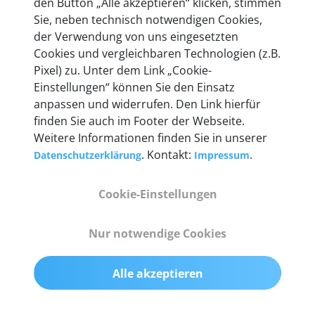
den Button „Alle akzeptieren“ klicken, stimmen
heute mehr als 60.000 Privatkunden und
Sie, neben technisch notwendigen Cookies,
Unternehmen.
der Verwendung von uns eingesetzten
Cookies und vergleichbaren Technologien (z.B.
Pixel) zu. Unter dem Link „Cookie-
Einstellungen“ können Sie den Einsatz
anpassen und widerrufen. Den Link hierfür
Technische Details &
finden Sie auch im Footer der Webseite.
Weitere Informationen finden Sie in unserer
Lieferumfang
. Kontakt:
.
Datenschutzerklärung
Impressum
Cookie-Einstellungen
Abmessungen
55 mm x 25 mm x 12 mm
Nur notwendige Cookies
Gewicht
Alle akzeptieren
200 g