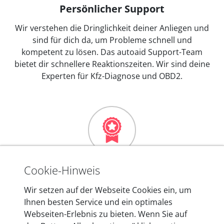
Persönlicher Support
Wir verstehen die Dringlichkeit deiner Anliegen und
sind für dich da, um Probleme schnell und
kompetent zu lösen. Das autoaid Support-Team
bietet dir schnellere Reaktionszeiten. Wir sind deine
Experten für Kfz-Diagnose und OBD2.
Mehr als 10 Jahre Erfahrung
Cookie-Hinweis
In den Kfz-Diagnosegeräten von autoaid stecken
Wir setzen auf der Webseite Cookies ein, um
mehr als 10 Jahre Erfahrung, und auch in Zukunft
Ihnen besten Service und ein optimales
entwickeln wir unsere Produkte am Standort in
Webseiten-Erlebnis zu bieten. Wenn Sie auf
Berlin laufend weiter. Auf diese Qualität vertrauen