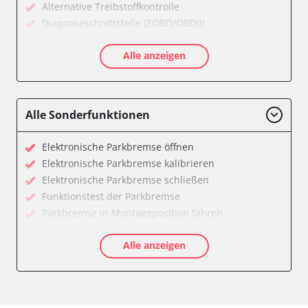
Alternative Treibstoffkontrolle
Diagnoseschnittstelle (EOBD/OBDII)
Einparkhilfe
Alle anzeigen
Feststellbremse (EPB / SBC)
Getriebesteuerung
Informationsanzeige
Klimaanlage
Alle Sonderfunktionen
Kombiinstrument
Lenkradwinkel-Sensor
Elektronische Parkbremse öffnen
Leuchtweitenregulierung (LWR)
Elektronische Parkbremse kalibrieren
Motorsteuerung (EMS)
Elektronische Parkbremse schließen
Schlüssellose Fernbedienung
Funktionstest der Parkbremse
Servolenkung
Parkbremse in Montageposition fahren
Sitzelektronik Fahrer
Servicerückstellung
Soundsystem
Alle anzeigen
Verfügbarkeit abhängig von Modell, Motorisierung, Ausstattung
Telefon-/Notruf-System
und Konfiguration
Türsteuergerät vorne links
Türsteuergerät vorne rechts
Vordere Bedieneinheit