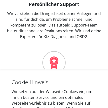
Persönlicher Support
Wir verstehen die Dringlichkeit deiner Anliegen und
sind für dich da, um Probleme schnell und
kompetent zu lösen. Das autoaid Support-Team
bietet dir schnellere Reaktionszeiten. Wir sind deine
Experten für Kfz-Diagnose und OBD2.
Mehr als 10 Jahre Erfahrung
Cookie-Hinweis
In den Kfz-Diagnosegeräten von autoaid stecken
Wir setzen auf der Webseite Cookies ein, um
mehr als 10 Jahre Erfahrung, und auch in Zukunft
Ihnen besten Service und ein optimales
entwickeln wir unsere Produkte am Standort in
Webseiten-Erlebnis zu bieten. Wenn Sie auf
Berlin laufend weiter. Auf diese Qualität vertrauen