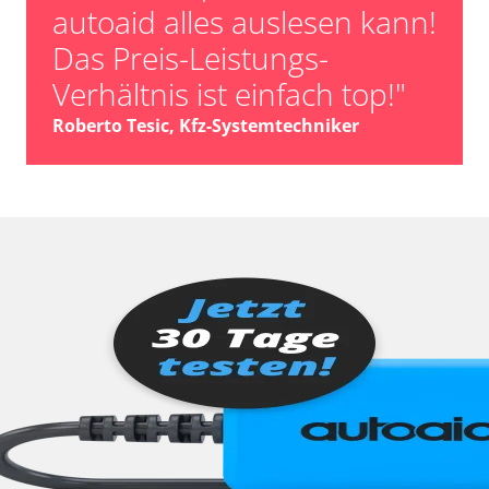
autoaid alles auslesen kann!
Das Preis-Leistungs-
Verhältnis ist einfach top!"
Roberto Tesic, Kfz-Systemtechniker