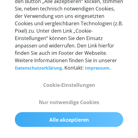
den Button „Alle akzeptieren“ klicken, stimmen
heute mehr als 60.000 Privatkunden und
Sie, neben technisch notwendigen Cookies,
Unternehmen.
der Verwendung von uns eingesetzten
Cookies und vergleichbaren Technologien (z.B.
Pixel) zu. Unter dem Link „Cookie-
Einstellungen“ können Sie den Einsatz
anpassen und widerrufen. Den Link hierfür
Technische Details &
finden Sie auch im Footer der Webseite.
Weitere Informationen finden Sie in unserer
Lieferumfang
. Kontakt:
.
Datenschutzerklärung
Impressum
Cookie-Einstellungen
Abmessungen
55 mm x 25 mm x 12 mm
Nur notwendige Cookies
Gewicht
Alle akzeptieren
200 g