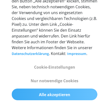
den Button „Alle akzeptieren“ klicken, stimmen
heute mehr als 60.000 Privatkunden und
Sie, neben technisch notwendigen Cookies,
Unternehmen.
der Verwendung von uns eingesetzten
Cookies und vergleichbaren Technologien (z.B.
Pixel) zu. Unter dem Link „Cookie-
Einstellungen“ können Sie den Einsatz
anpassen und widerrufen. Den Link hierfür
Technische Details &
finden Sie auch im Footer der Webseite.
Weitere Informationen finden Sie in unserer
Lieferumfang
. Kontakt:
.
Datenschutzerklärung
Impressum
Cookie-Einstellungen
Abmessungen
55 mm x 25 mm x 12 mm
Nur notwendige Cookies
Gewicht
Alle akzeptieren
200 g