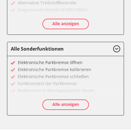
Alternative Treibstoffkontrolle
Diagnoseschnittstelle (EOBD/OBDII)
Einparkhilfe
Alle anzeigen
Feststellbremse (EPB / SBC)
Getriebesteuerung
Informationsanzeige
Klimaanlage
Alle Sonderfunktionen
Kombiinstrument
Lenkradwinkel-Sensor
Elektronische Parkbremse öffnen
Leuchtweitenregulierung (LWR)
Elektronische Parkbremse kalibrieren
Motorsteuerung (EMS)
Elektronische Parkbremse schließen
Schlüssellose Fernbedienung
Funktionstest der Parkbremse
Servolenkung
Parkbremse in Montageposition fahren
Sitzelektronik Fahrer
Servicerückstellung
Soundsystem
Alle anzeigen
Verfügbarkeit abhängig von Modell, Motorisierung, Ausstattung
Telefon-/Notruf-System
und Konfiguration
Türsteuergerät vorne links
Türsteuergerät vorne rechts
Vordere Bedieneinheit