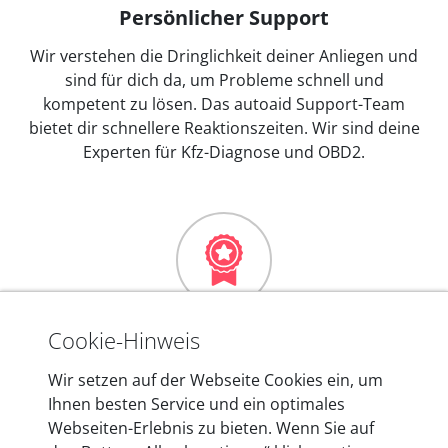
Persönlicher Support
Wir verstehen die Dringlichkeit deiner Anliegen und
sind für dich da, um Probleme schnell und
kompetent zu lösen. Das autoaid Support-Team
bietet dir schnellere Reaktionszeiten. Wir sind deine
Experten für Kfz-Diagnose und OBD2.
Mehr als 10 Jahre Erfahrung
Cookie-Hinweis
In den Kfz-Diagnosegeräten von autoaid stecken
Wir setzen auf der Webseite Cookies ein, um
mehr als 10 Jahre Erfahrung, und auch in Zukunft
Ihnen besten Service und ein optimales
entwickeln wir unsere Produkte am Standort in
Webseiten-Erlebnis zu bieten. Wenn Sie auf
Berlin laufend weiter. Auf diese Qualität vertrauen