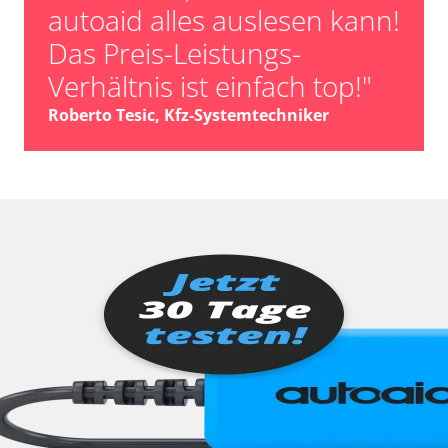
autoaid alles auslesen kann!
Das Preis-Leistungs-
Verhältnis ist einfach top!"
Roberto Tesic, Kfz-Systemtechniker