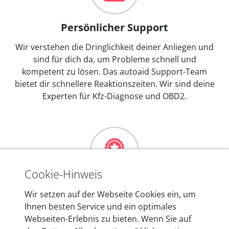
Persönlicher Support
Wir verstehen die Dringlichkeit deiner Anliegen und
sind für dich da, um Probleme schnell und
kompetent zu lösen. Das autoaid Support-Team
bietet dir schnellere Reaktionszeiten. Wir sind deine
Experten für Kfz-Diagnose und OBD2.
Cookie-Hinweis
Mehr als 10 Jahre Erfahrung
Wir setzen auf der Webseite Cookies ein, um
Ihnen besten Service und ein optimales
In den Kfz-Diagnosegeräten von autoaid stecken
Webseiten-Erlebnis zu bieten. Wenn Sie auf
mehr als 10 Jahre Erfahrung, und auch in Zukunft