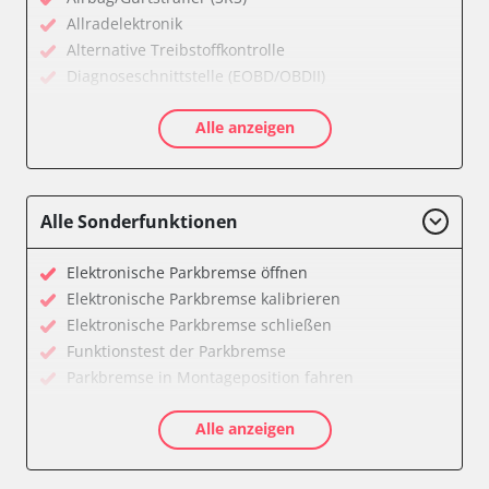
Allradelektronik
Alternative Treibstoffkontrolle
Diagnoseschnittstelle (EOBD/OBDII)
Einparkhilfe
Alle anzeigen
Feststellbremse (EPB / SBC)
Getriebesteuerung
Informationsanzeige
Klimaanlage
Alle Sonderfunktionen
Kombiinstrument
Lenkradwinkel-Sensor
Elektronische Parkbremse öffnen
Leuchtweitenregulierung (LWR)
Elektronische Parkbremse kalibrieren
Motorsteuerung (EMS)
Elektronische Parkbremse schließen
Schlüssellose Fernbedienung
Funktionstest der Parkbremse
Servolenkung
Parkbremse in Montageposition fahren
Sitzelektronik Fahrer
Servicerückstellung
Soundsystem
Alle anzeigen
Verfügbarkeit abhängig von Modell, Motorisierung, Ausstattung
Telefon-/Notruf-System
und Konfiguration
Türsteuergerät vorne links