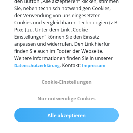
den Button „Alle akzeptieren“ klicken, stimmen
entwickeln wir unsere Produkte am Standort in
Sie, neben technisch notwendigen Cookies,
Berlin laufend weiter. Auf diese Qualität vertrauen
der Verwendung von uns eingesetzten
heute mehr als 60.000 Privatkunden und
Cookies und vergleichbaren Technologien (z.B.
Unternehmen.
Pixel) zu. Unter dem Link „Cookie-
Einstellungen“ können Sie den Einsatz
anpassen und widerrufen. Den Link hierfür
finden Sie auch im Footer der Webseite.
Weitere Informationen finden Sie in unserer
Technische Details &
. Kontakt:
.
Datenschutzerklärung
Impressum
Lieferumfang
Cookie-Einstellungen
Abmessungen
Nur notwendige Cookies
55 mm x 25 mm x 12 mm
Alle akzeptieren
Gewicht
200 g