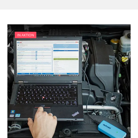
Türsteuergerät vorne rechts
Vordere Bedieneinheit
Zentralelektronik
Verfügbarkeit abhängig von Modell, Motorisierung, Ausstattung
und Konfiguration
IN AKTION