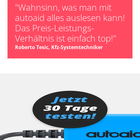
"Wahnsinn, was man mit
autoaid alles auslesen kann!
Das Preis-Leistungs-
Verhältnis ist einfach top!"
Roberto Tesic, Kfz-Systemtechniker