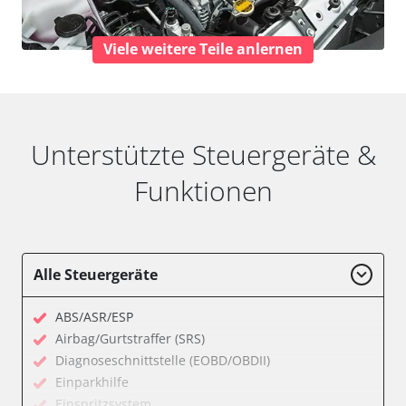
Viele weitere Teile anlernen
Unterstützte Steuergeräte &
Funktionen
Alle Steuergeräte
ABS/ASR/ESP
Airbag/Gurtstraffer (SRS)
Diagnoseschnittstelle (EOBD/OBDII)
Einparkhilfe
Einspritzsystem