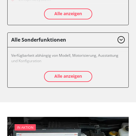
Feststellbremse (EPB / SBC)
Alle anzeigen
Getriebesteuerung
Informationsanzeige
Klimaanlage
Kombiinstrument
Alle Sonderfunktionen
Leuchtweitenregulierung (LWR)
Motorsteuerung (EMS)
Verfügbarkeit abhängig von Modell, Motorisierung, Ausstattung
Nachrichtenzentrale
und Konfiguration
Schlüssellose Fernbedienung
Seitenhinderniserkennung links (SODL)
Alle anzeigen
Sitzelektronik Fahrer
Türsteuergerät vorne links
Türsteuergerät vorne rechts
Zentralelektronik
Zentralelektronik 2
Verfügbarkeit abhängig von Modell, Motorisierung, Ausstattung
und Konfiguration
IN AKTION