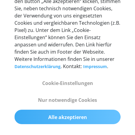
den Button „Alle akzeptieren“ klicken, stimmen
Sie, neben technisch notwendigen Cookies,
der Verwendung von uns eingesetzten
Technische Details &
Cookies und vergleichbaren Technologien (z.B.
Lieferumfang
Pixel) zu. Unter dem Link „Cookie-
Einstellungen“ können Sie den Einsatz
anpassen und widerrufen. Den Link hierfür
finden Sie auch im Footer der Webseite.
Abmessungen
Weitere Informationen finden Sie in unserer
55 mm x 25 mm x 12 mm
. Kontakt:
.
Datenschutzerklärung
Impressum
Gewicht
Cookie-Einstellungen
200 g
Nur notwendige Cookies
OBD2-Pins
komplette 16 Pin-Konfiguration mit Multiplexern
Alle akzeptieren
für alle Pin-Belegungen