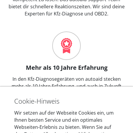
bietet dir schnellere Reaktionszeiten. Wir sind deine
Experten für Kfz-Diagnose und OBD2.
Mehr als 10 Jahre Erfahrung
In den Kfz-Diagnosegeräten von autoaid stecken
mehr als 10 Jahre Erfahrung, und auch in Zukunft
entwickeln wir unsere Produkte am Standort in
Cookie-Hinweis
Berlin laufend weiter. Auf diese Qualität vertrauen
heute mehr als 60.000 Privatkunden und
Wir setzen auf der Webseite Cookies ein, um
Unternehmen.
Ihnen besten Service und ein optimales
Webseiten-Erlebnis zu bieten. Wenn Sie auf