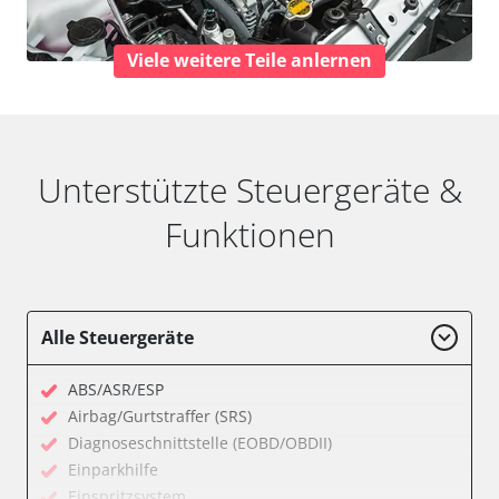
Viele weitere Teile anlernen
Unterstützte Steuergeräte &
Funktionen
Alle Steuergeräte
ABS/ASR/ESP
Airbag/Gurtstraffer (SRS)
Diagnoseschnittstelle (EOBD/OBDII)
Einparkhilfe
Einspritzsystem