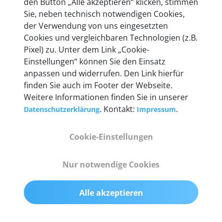
den Button „Alle akzeptieren“ klicken, stimmen
Sie, neben technisch notwendigen Cookies,
der Verwendung von uns eingesetzten
Technische Details &
Cookies und vergleichbaren Technologien (z.B.
Lieferumfang
Pixel) zu. Unter dem Link „Cookie-
Einstellungen“ können Sie den Einsatz
anpassen und widerrufen. Den Link hierfür
finden Sie auch im Footer der Webseite.
Abmessungen
Weitere Informationen finden Sie in unserer
55 mm x 25 mm x 12 mm
. Kontakt:
.
Datenschutzerklärung
Impressum
Gewicht
Cookie-Einstellungen
200 g
Nur notwendige Cookies
OBD2-Pins
komplette 16 Pin-Konfiguration mit Multiplexern
Alle akzeptieren
für alle Pin-Belegungen