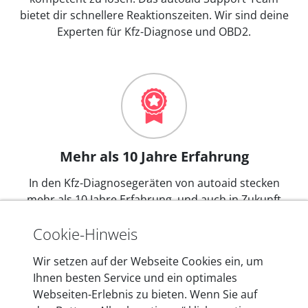
bietet dir schnellere Reaktionszeiten. Wir sind deine
Experten für Kfz-Diagnose und OBD2.
Mehr als 10 Jahre Erfahrung
In den Kfz-Diagnosegeräten von autoaid stecken
mehr als 10 Jahre Erfahrung, und auch in Zukunft
entwickeln wir unsere Produkte am Standort in
Cookie-Hinweis
Berlin laufend weiter. Auf diese Qualität vertrauen
heute mehr als 60.000 Privatkunden und
Wir setzen auf der Webseite Cookies ein, um
Unternehmen.
Ihnen besten Service und ein optimales
Webseiten-Erlebnis zu bieten. Wenn Sie auf