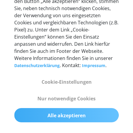
den Button „Alle akzeptieren“ klicken, stimmen
Sie, neben technisch notwendigen Cookies,
der Verwendung von uns eingesetzten
Technische Details &
Cookies und vergleichbaren Technologien (z.B.
Lieferumfang
Pixel) zu. Unter dem Link „Cookie-
Einstellungen“ können Sie den Einsatz
anpassen und widerrufen. Den Link hierfür
finden Sie auch im Footer der Webseite.
Abmessungen
Weitere Informationen finden Sie in unserer
55 mm x 25 mm x 12 mm
. Kontakt:
.
Datenschutzerklärung
Impressum
Gewicht
Cookie-Einstellungen
200 g
Nur notwendige Cookies
OBD2-Pins
komplette 16 Pin-Konfiguration mit Multiplexern
Alle akzeptieren
für alle Pin-Belegungen