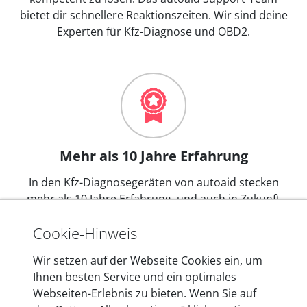
bietet dir schnellere Reaktionszeiten. Wir sind deine
Experten für Kfz-Diagnose und OBD2.
Mehr als 10 Jahre Erfahrung
In den Kfz-Diagnosegeräten von autoaid stecken
mehr als 10 Jahre Erfahrung, und auch in Zukunft
entwickeln wir unsere Produkte am Standort in
Cookie-Hinweis
Berlin laufend weiter. Auf diese Qualität vertrauen
heute mehr als 60.000 Privatkunden und
Wir setzen auf der Webseite Cookies ein, um
Unternehmen.
Ihnen besten Service und ein optimales
Webseiten-Erlebnis zu bieten. Wenn Sie auf