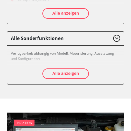
Feststellbremse (EPB / SBC)
Alle anzeigen
Getriebesteuerung
Informationsanzeige
Klimaanlage
Kombiinstrument
Alle Sonderfunktionen
Leuchtweitenregulierung (LWR)
Motorsteuerung (EMS)
Verfügbarkeit abhängig von Modell, Motorisierung, Ausstattung
Nachrichtenzentrale
und Konfiguration
Schlüssellose Fernbedienung
Seitenhinderniserkennung links (SODL)
Alle anzeigen
Sitzelektronik Fahrer
Türsteuergerät vorne links
Türsteuergerät vorne rechts
Zentralelektronik
Zentralelektronik 2
Verfügbarkeit abhängig von Modell, Motorisierung, Ausstattung
und Konfiguration
IN AKTION