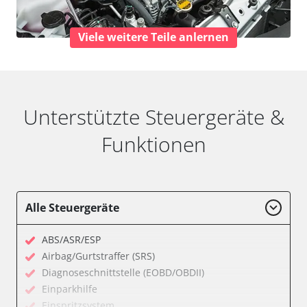
Viele weitere Teile anlernen
Unterstützte Steuergeräte &
Funktionen
Alle Steuergeräte
ABS/ASR/ESP
Airbag/Gurtstraffer (SRS)
Diagnoseschnittstelle (EOBD/OBDII)
Einparkhilfe
Einspritzsystem