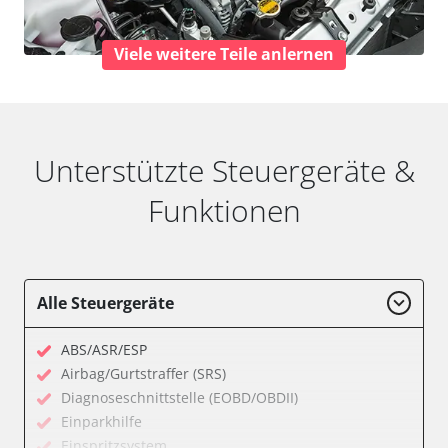
Viele weitere Teile anlernen
Unterstützte Steuergeräte &
Funktionen
Alle Steuergeräte
ABS/ASR/ESP
Airbag/Gurtstraffer (SRS)
Diagnoseschnittstelle (EOBD/OBDII)
Einparkhilfe
Einspritzsystem