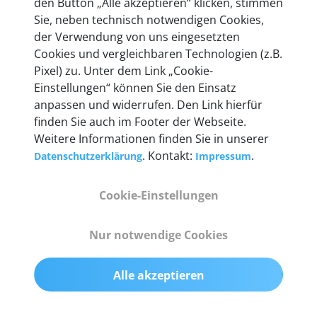
den Button „Alle akzeptieren“ klicken, stimmen
Sie, neben technisch notwendigen Cookies,
der Verwendung von uns eingesetzten
Technische Details &
Cookies und vergleichbaren Technologien (z.B.
Lieferumfang
Pixel) zu. Unter dem Link „Cookie-
Einstellungen“ können Sie den Einsatz
anpassen und widerrufen. Den Link hierfür
finden Sie auch im Footer der Webseite.
Abmessungen
Weitere Informationen finden Sie in unserer
55 mm x 25 mm x 12 mm
. Kontakt:
.
Datenschutzerklärung
Impressum
Gewicht
Cookie-Einstellungen
200 g
Nur notwendige Cookies
OBD2-Pins
komplette 16 Pin-Konfiguration mit Multiplexern
Alle akzeptieren
für alle Pin-Belegungen