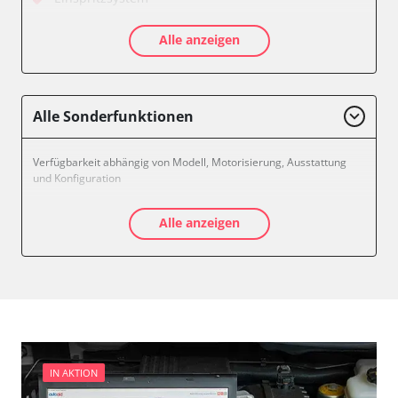
Feststellbremse (EPB / SBC)
Alle anzeigen
Getriebesteuerung
Informationsanzeige
Klimaanlage
Kombiinstrument
Alle Sonderfunktionen
Leuchtweitenregulierung (LWR)
Motorsteuerung (EMS)
Verfügbarkeit abhängig von Modell, Motorisierung, Ausstattung
Nachrichtenzentrale
und Konfiguration
Schlüssellose Fernbedienung
Seitenhinderniserkennung links (SODL)
Alle anzeigen
Sitzelektronik Fahrer
Türsteuergerät vorne links
Türsteuergerät vorne rechts
Zentralelektronik
Zentralelektronik 2
Verfügbarkeit abhängig von Modell, Motorisierung, Ausstattung
und Konfiguration
IN AKTION