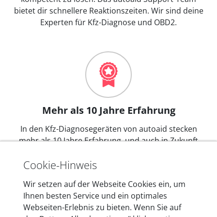
bietet dir schnellere Reaktionszeiten. Wir sind deine
Experten für Kfz-Diagnose und OBD2.
Mehr als 10 Jahre Erfahrung
In den Kfz-Diagnosegeräten von autoaid stecken
mehr als 10 Jahre Erfahrung, und auch in Zukunft
entwickeln wir unsere Produkte am Standort in
Cookie-Hinweis
Berlin laufend weiter. Auf diese Qualität vertrauen
heute mehr als 60.000 Privatkunden und
Wir setzen auf der Webseite Cookies ein, um
Unternehmen.
Ihnen besten Service und ein optimales
Webseiten-Erlebnis zu bieten. Wenn Sie auf