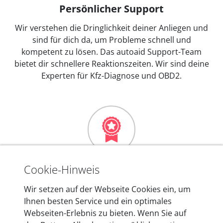
Persönlicher Support
Wir verstehen die Dringlichkeit deiner Anliegen und
sind für dich da, um Probleme schnell und
kompetent zu lösen. Das autoaid Support-Team
bietet dir schnellere Reaktionszeiten. Wir sind deine
Experten für Kfz-Diagnose und OBD2.
Mehr als 10 Jahre Erfahrung
Cookie-Hinweis
In den Kfz-Diagnosegeräten von autoaid stecken
Wir setzen auf der Webseite Cookies ein, um
mehr als 10 Jahre Erfahrung, und auch in Zukunft
Ihnen besten Service und ein optimales
entwickeln wir unsere Produkte am Standort in
Webseiten-Erlebnis zu bieten. Wenn Sie auf
Berlin laufend weiter. Auf diese Qualität vertrauen