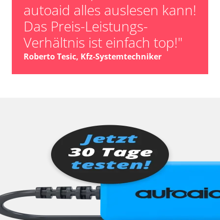
autoaid alles auslesen kann!
Das Preis-Leistungs-
Verhältnis ist einfach top!"
Roberto Tesic, Kfz-Systemtechniker