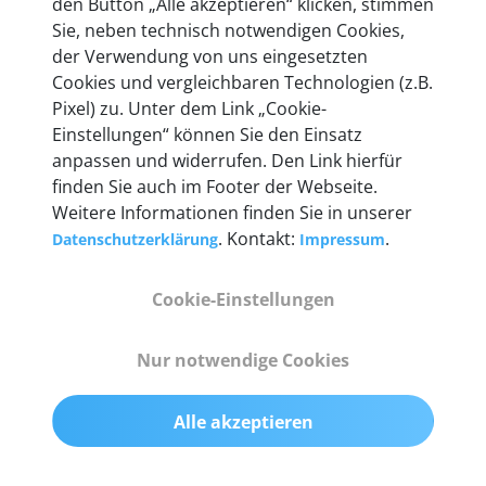
den Button „Alle akzeptieren“ klicken, stimmen
heute mehr als 60.000 Privatkunden und
Sie, neben technisch notwendigen Cookies,
Unternehmen.
der Verwendung von uns eingesetzten
Cookies und vergleichbaren Technologien (z.B.
Pixel) zu. Unter dem Link „Cookie-
Einstellungen“ können Sie den Einsatz
anpassen und widerrufen. Den Link hierfür
Technische Details &
finden Sie auch im Footer der Webseite.
Weitere Informationen finden Sie in unserer
Lieferumfang
. Kontakt:
.
Datenschutzerklärung
Impressum
Cookie-Einstellungen
Abmessungen
55 mm x 25 mm x 12 mm
Nur notwendige Cookies
Gewicht
Alle akzeptieren
200 g