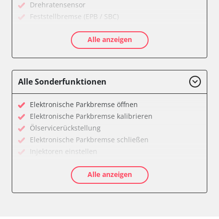
Drehratensensor
Feststellbremse (EPB / SBC)
Getriebesteuerung
Alle anzeigen
Informationsanzeige
Klimaanlage
Kombiinstrument
Motorsteuerung (EMS)
Alle Sonderfunktionen
Radio
Servolenkung
Elektronische Parkbremse öffnen
Telefon-/Notruf-System
Elektronische Parkbremse kalibrieren
Wegfahrsperre
Ölservicerückstellung
Zentralelektronik
Elektronische Parkbremse schließen
Verfügbarkeit abhängig von Modell, Motorisierung, Ausstattung
Injektoren einstellen
und Konfiguration
Servicerückstellung
Alle anzeigen
Verfügbarkeit abhängig von Modell, Motorisierung, Ausstattung
und Konfiguration