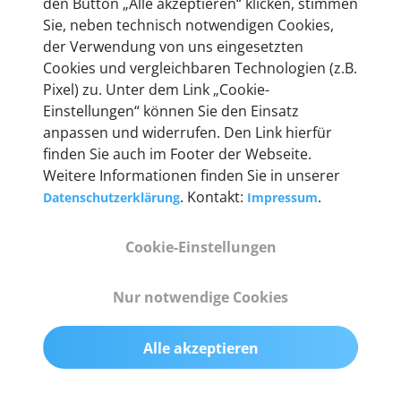
den Button „Alle akzeptieren“ klicken, stimmen
heute mehr als 60.000 Privatkunden und
Sie, neben technisch notwendigen Cookies,
Unternehmen.
der Verwendung von uns eingesetzten
Cookies und vergleichbaren Technologien (z.B.
Pixel) zu. Unter dem Link „Cookie-
Einstellungen“ können Sie den Einsatz
anpassen und widerrufen. Den Link hierfür
Technische Details &
finden Sie auch im Footer der Webseite.
Weitere Informationen finden Sie in unserer
Lieferumfang
. Kontakt:
.
Datenschutzerklärung
Impressum
Cookie-Einstellungen
Abmessungen
55 mm x 25 mm x 12 mm
Nur notwendige Cookies
Gewicht
Alle akzeptieren
200 g