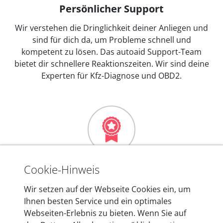
Persönlicher Support
Wir verstehen die Dringlichkeit deiner Anliegen und
sind für dich da, um Probleme schnell und
kompetent zu lösen. Das autoaid Support-Team
bietet dir schnellere Reaktionszeiten. Wir sind deine
Experten für Kfz-Diagnose und OBD2.
Mehr als 10 Jahre Erfahrung
Cookie-Hinweis
In den Kfz-Diagnosegeräten von autoaid stecken
Wir setzen auf der Webseite Cookies ein, um
mehr als 10 Jahre Erfahrung, und auch in Zukunft
Ihnen besten Service und ein optimales
entwickeln wir unsere Produkte am Standort in
Webseiten-Erlebnis zu bieten. Wenn Sie auf
Berlin laufend weiter. Auf diese Qualität vertrauen