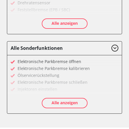
Drehratensensor
Feststellbremse (EPB / SBC)
Getriebesteuerung
Alle anzeigen
Informationsanzeige
Klimaanlage
Kombiinstrument
Motorsteuerung (EMS)
Alle Sonderfunktionen
Radio
Servolenkung
Elektronische Parkbremse öffnen
Telefon-/Notruf-System
Elektronische Parkbremse kalibrieren
Wegfahrsperre
Ölservicerückstellung
Zentralelektronik
Elektronische Parkbremse schließen
Verfügbarkeit abhängig von Modell, Motorisierung, Ausstattung
Injektoren einstellen
und Konfiguration
Servicerückstellung
Alle anzeigen
Verfügbarkeit abhängig von Modell, Motorisierung, Ausstattung
und Konfiguration