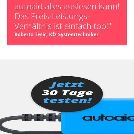
autoaid alles auslesen kann!
Das Preis-Leistungs-
Verhältnis ist einfach top!"
Roberto Tesic, Kfz-Systemtechniker