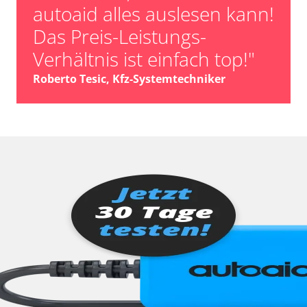
autoaid alles auslesen kann!
Das Preis-Leistungs-
Verhältnis ist einfach top!"
Roberto Tesic, Kfz-Systemtechniker