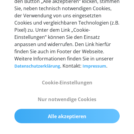
den Button „Alle akzeptieren“ klicken, stimmen
heute mehr als 60.000 Privatkunden und
Sie, neben technisch notwendigen Cookies,
Unternehmen.
der Verwendung von uns eingesetzten
Cookies und vergleichbaren Technologien (z.B.
Pixel) zu. Unter dem Link „Cookie-
Einstellungen“ können Sie den Einsatz
anpassen und widerrufen. Den Link hierfür
Technische Details &
finden Sie auch im Footer der Webseite.
Weitere Informationen finden Sie in unserer
Lieferumfang
. Kontakt:
.
Datenschutzerklärung
Impressum
Cookie-Einstellungen
Abmessungen
55 mm x 25 mm x 12 mm
Nur notwendige Cookies
Gewicht
Alle akzeptieren
200 g