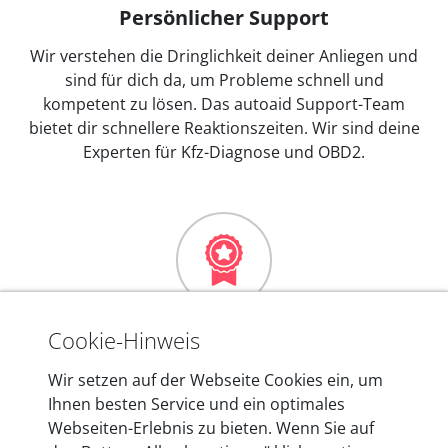
Persönlicher Support
Wir verstehen die Dringlichkeit deiner Anliegen und
sind für dich da, um Probleme schnell und
kompetent zu lösen. Das autoaid Support-Team
bietet dir schnellere Reaktionszeiten. Wir sind deine
Experten für Kfz-Diagnose und OBD2.
Mehr als 10 Jahre Erfahrung
Cookie-Hinweis
In den Kfz-Diagnosegeräten von autoaid stecken
Wir setzen auf der Webseite Cookies ein, um
mehr als 10 Jahre Erfahrung, und auch in Zukunft
Ihnen besten Service und ein optimales
entwickeln wir unsere Produkte am Standort in
Webseiten-Erlebnis zu bieten. Wenn Sie auf
Berlin laufend weiter. Auf diese Qualität vertrauen