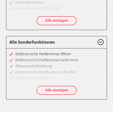
Drehratensensor
Feststellbremse (EPB / SBC)
Getriebesteuerung
Alle anzeigen
Informationsanzeige
Klimaanlage
Kombiinstrument
Motorsteuerung (EMS)
Alle Sonderfunktionen
Radio
Servolenkung
Elektronische Parkbremse öffnen
Telefon-/Notruf-System
Elektronische Parkbremse kalibrieren
Wegfahrsperre
Ölservicerückstellung
Zentralelektronik
Elektronische Parkbremse schließen
Verfügbarkeit abhängig von Modell, Motorisierung, Ausstattung
Injektoren einstellen
und Konfiguration
Servicerückstellung
Alle anzeigen
Verfügbarkeit abhängig von Modell, Motorisierung, Ausstattung
und Konfiguration