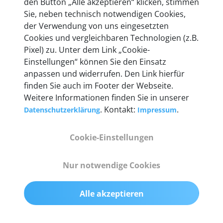
den Button „Alle akzeptieren“ klicken, stimmen
heute mehr als 60.000 Privatkunden und
Sie, neben technisch notwendigen Cookies,
Unternehmen.
der Verwendung von uns eingesetzten
Cookies und vergleichbaren Technologien (z.B.
Pixel) zu. Unter dem Link „Cookie-
Einstellungen“ können Sie den Einsatz
anpassen und widerrufen. Den Link hierfür
Technische Details &
finden Sie auch im Footer der Webseite.
Weitere Informationen finden Sie in unserer
Lieferumfang
. Kontakt:
.
Datenschutzerklärung
Impressum
Cookie-Einstellungen
Abmessungen
55 mm x 25 mm x 12 mm
Nur notwendige Cookies
Gewicht
Alle akzeptieren
200 g