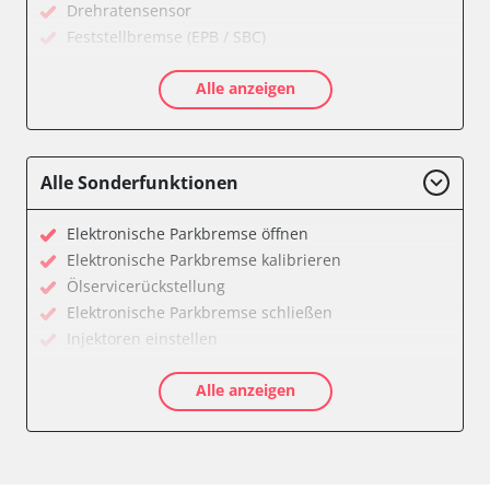
Drehratensensor
Feststellbremse (EPB / SBC)
Getriebesteuerung
Alle anzeigen
Informationsanzeige
Klimaanlage
Kombiinstrument
Motorsteuerung (EMS)
Alle Sonderfunktionen
Radio
Servolenkung
Elektronische Parkbremse öffnen
Telefon-/Notruf-System
Elektronische Parkbremse kalibrieren
Wegfahrsperre
Ölservicerückstellung
Zentralelektronik
Elektronische Parkbremse schließen
Verfügbarkeit abhängig von Modell, Motorisierung, Ausstattung
Injektoren einstellen
und Konfiguration
Servicerückstellung
Alle anzeigen
Verfügbarkeit abhängig von Modell, Motorisierung, Ausstattung
und Konfiguration