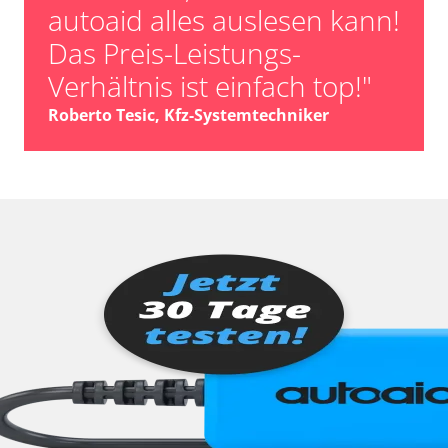
autoaid alles auslesen kann!
Das Preis-Leistungs-
Verhältnis ist einfach top!"
Roberto Tesic, Kfz-Systemtechniker