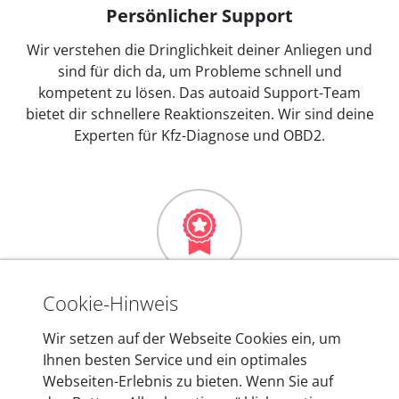
Persönlicher Support
Wir verstehen die Dringlichkeit deiner Anliegen und
sind für dich da, um Probleme schnell und
kompetent zu lösen. Das autoaid Support-Team
bietet dir schnellere Reaktionszeiten. Wir sind deine
Experten für Kfz-Diagnose und OBD2.
Mehr als 10 Jahre Erfahrung
Cookie-Hinweis
In den Kfz-Diagnosegeräten von autoaid stecken
Wir setzen auf der Webseite Cookies ein, um
mehr als 10 Jahre Erfahrung, und auch in Zukunft
Ihnen besten Service und ein optimales
entwickeln wir unsere Produkte am Standort in
Webseiten-Erlebnis zu bieten. Wenn Sie auf
Berlin laufend weiter. Auf diese Qualität vertrauen