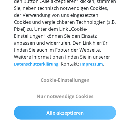
den Button „Alle akzeptieren“ klicken, stimmen
Unternehmen.
Sie, neben technisch notwendigen Cookies,
der Verwendung von uns eingesetzten
Cookies und vergleichbaren Technologien (z.B.
Pixel) zu. Unter dem Link „Cookie-
Einstellungen“ können Sie den Einsatz
Technische Details &
anpassen und widerrufen. Den Link hierfür
Lieferumfang
finden Sie auch im Footer der Webseite.
Weitere Informationen finden Sie in unserer
. Kontakt:
.
Datenschutzerklärung
Impressum
Abmessungen
Cookie-Einstellungen
55 mm x 25 mm x 12 mm
Nur notwendige Cookies
Gewicht
200 g
Alle akzeptieren
OBD2-Pins