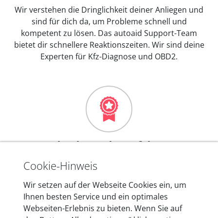
Wir verstehen die Dringlichkeit deiner Anliegen und
sind für dich da, um Probleme schnell und
kompetent zu lösen. Das autoaid Support-Team
bietet dir schnellere Reaktionszeiten. Wir sind deine
Experten für Kfz-Diagnose und OBD2.
Mehr als 10 Jahre Erfahrung
In den Kfz-Diagnosegeräten von autoaid stecken
Cookie-Hinweis
mehr als 10 Jahre Erfahrung, und auch in Zukunft
Wir setzen auf der Webseite Cookies ein, um
entwickeln wir unsere Produkte am Standort in
Ihnen besten Service und ein optimales
Berlin laufend weiter. Auf diese Qualität vertrauen
Webseiten-Erlebnis zu bieten. Wenn Sie auf
heute mehr als 60.000 Privatkunden und