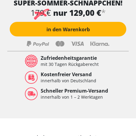
SUPER-SOMMER-SCHNÄPPCHEN!
Wischersteuerung
Xenon links
*
179 €
nur 129,00 €
Xenon rechts
Zentrale Bedieneinheit
in den Warenkorb
Zentralelektronik
Zentralelektronik hinten
Zentralelektronik vorne
Zentralelektronik vorne Beifahrer
Zufriedenheitsgarantie
Zentralelektronik vorne Fahrer
mit 30 Tagen Rückgaberecht
Verfügbarkeit abhängig von Modell, Motorisierung, Ausstattung
Kostenfreier Versand
und Konfiguration
innerhalb von Deutschland
Schneller Premium-Versand
innerhalb von 1 – 2 Werktagen