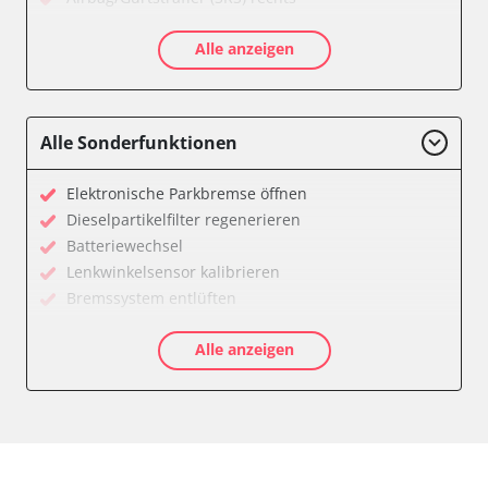
Aktive Rollstabilisierung (ARS)
Alle anzeigen
Aktivlenkung
Anhängersteuergerät
Batteriemanagement
Bedieneinheit
Alle Sonderfunktionen
Bedieneinheit Mittelkonsole
Bildverarbeitung
Elektronische Parkbremse öffnen
Bordcomputer
Dieselpartikelfilter regenerieren
CD-Wechsler
Batteriewechsel
Command
Lenkwinkelsensor kalibrieren
Dachbedieneinheit (DBE)
Bremssystem entlüften
Dämpfungssystem hinten links
Drosselklappe anlernen
Dämpfungssystem hinten rechts
Alle anzeigen
Elektronische Parkbremse kalibrieren
Dämpfungssystem vorne links
Ölservicerückstellung
Dämpfungssystem vorne rechts
Anpassungsparameter zurücksetzen
Diagnoseschnittstelle (EOBD/OBDII)
Bremsdrucksensor Nullpunkt-Kompensation
Diebstahlwarnanlage
Dieselpartikelfilter einstellen
Dynamiksteuerung
Dieselpartikelfilter wechseln