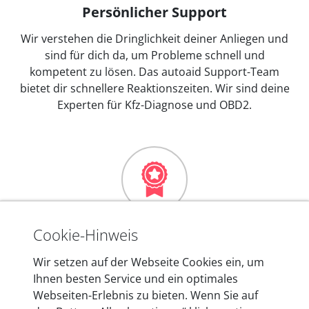
Persönlicher Support
Wir verstehen die Dringlichkeit deiner Anliegen und
sind für dich da, um Probleme schnell und
kompetent zu lösen. Das autoaid Support-Team
bietet dir schnellere Reaktionszeiten. Wir sind deine
Experten für Kfz-Diagnose und OBD2.
Mehr als 10 Jahre Erfahrung
Cookie-Hinweis
In den Kfz-Diagnosegeräten von autoaid stecken
Wir setzen auf der Webseite Cookies ein, um
mehr als 10 Jahre Erfahrung, und auch in Zukunft
Ihnen besten Service und ein optimales
entwickeln wir unsere Produkte am Standort in
Webseiten-Erlebnis zu bieten. Wenn Sie auf
Berlin laufend weiter. Auf diese Qualität vertrauen