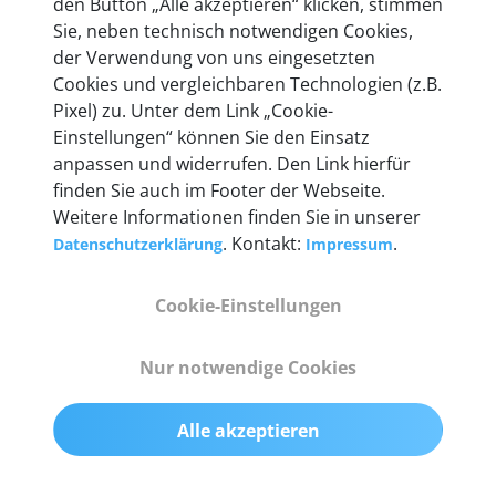
den Button „Alle akzeptieren“ klicken, stimmen
heute mehr als 60.000 Privatkunden und
Sie, neben technisch notwendigen Cookies,
Unternehmen.
der Verwendung von uns eingesetzten
Cookies und vergleichbaren Technologien (z.B.
Pixel) zu. Unter dem Link „Cookie-
Einstellungen“ können Sie den Einsatz
anpassen und widerrufen. Den Link hierfür
Technische Details &
finden Sie auch im Footer der Webseite.
Weitere Informationen finden Sie in unserer
Lieferumfang
. Kontakt:
.
Datenschutzerklärung
Impressum
Cookie-Einstellungen
Abmessungen
55 mm x 25 mm x 12 mm
Nur notwendige Cookies
Gewicht
Alle akzeptieren
200 g