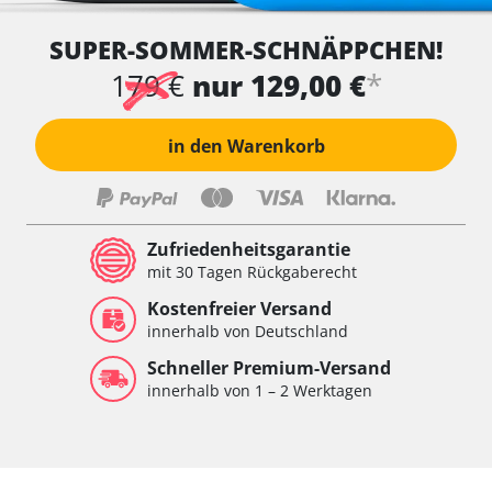
Wegfahrsperre
SUPER-SOMMER-SCHNÄPPCHEN!
Wischersteuerung
Xenon links
*
179 €
nur 129,00 €
Xenon rechts
Zentrale Bedieneinheit
in den Warenkorb
Zentralelektronik
Zentralelektronik hinten
Zentralelektronik vorne
Zentralelektronik vorne Beifahrer
Zufriedenheitsgarantie
Zentralelektronik vorne Fahrer
mit 30 Tagen Rückgaberecht
Verfügbarkeit abhängig von Modell, Motorisierung, Ausstattung
Kostenfreier Versand
und Konfiguration
innerhalb von Deutschland
Schneller Premium-Versand
innerhalb von 1 – 2 Werktagen