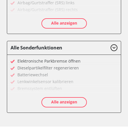
Airbag/Gurtstraffer (SRS) links
Airbag/Gurtstraffer (SRS) rechts
Aktive Rollstabilisierung (ARS)
Alle anzeigen
Aktivlenkung
Anhängersteuergerät
Batteriemanagement
Bedieneinheit
Alle Sonderfunktionen
Bedieneinheit Mittelkonsole
Bildverarbeitung
Elektronische Parkbremse öffnen
Bordcomputer
Dieselpartikelfilter regenerieren
CD-Wechsler
Batteriewechsel
Command
Lenkwinkelsensor kalibrieren
Dachbedieneinheit (DBE)
Bremssystem entlüften
Dämpfungssystem hinten links
Drosselklappe anlernen
Dämpfungssystem hinten rechts
Alle anzeigen
Elektronische Parkbremse kalibrieren
Dämpfungssystem vorne links
Ölservicerückstellung
Dämpfungssystem vorne rechts
Anpassungsparameter zurücksetzen
Diagnoseschnittstelle (EOBD/OBDII)
Bremsdrucksensor Nullpunkt-Kompensation
Diebstahlwarnanlage